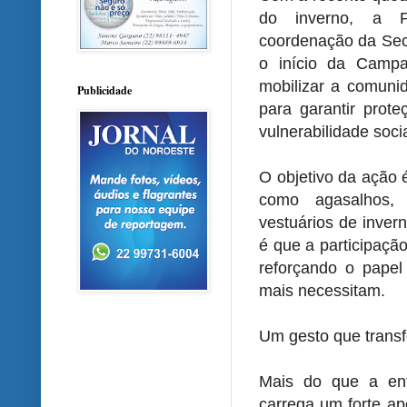
do inverno, a Pr
coordenação da Secr
o início da Campa
mobilizar a comuni
Publicidade
para garantir prot
vulnerabilidade socia
O objetivo da ação é
como agasalhos, 
vestuários de inver
é que a participaçã
reforçando o pape
mais necessitam.
Um gesto que trans
Mais do que a en
carrega um forte ap