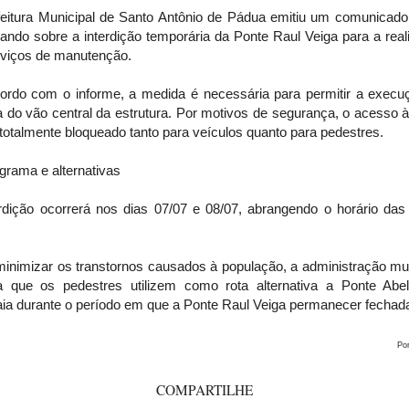
feitura Municipal de Santo Antônio de Pádua emitiu um comunicado o
ando sobre a interdição temporária da Ponte Raul Veiga para a rea
rviços de manutenção.
ordo com o informe, a medida é necessária para permitir a execu
a do vão central da estrutura. Por motivos de segurança, o acesso 
 totalmente bloqueado tanto para veículos quanto para pedestres.
grama e alternativas
erdição ocorrerá nos dias 07/07 e 08/07, abrangendo o horário das
minimizar os transtornos causados à população, a administração mun
ta que os pedestres utilizem como rota alternativa a Ponte Abel
aia durante o período em que a Ponte Raul Veiga permanecer fechad
Po
COMPARTILHE