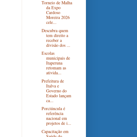
Torneio de Malha
da Expo
Cardoso
Moreira 2026
cele...
Descubra quem
tem direito a
receber a
divisão dos ...
Escolas
municipais de
Itaperuna
retomam as
ativida...
Prefeitura de
Italva e
Governo do
Estado lançam
ca...
Porciúncula é
referência
nacional em
projetos de i...
Capacitação em
Saúde do