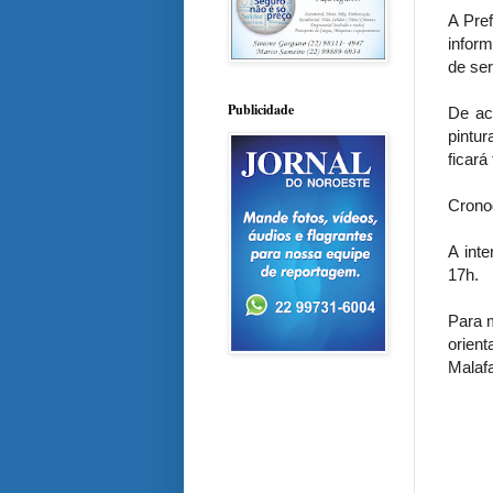
A Pre
inform
de se
Publicidade
De ac
pintur
ficará
Crono
A int
17h.
Para 
orien
Malaf