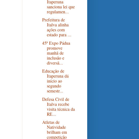
Itaperuna
sanciona lei que
regulamen...
Prefeitura de
Italva alinha
ações com
estado para ...
45ª Expo Pádua
promove
manhã de
inclusão e
diversã...
Educação de
Itaperuna dá
início ao
segundo
semestr...
Defesa Civil de
Italva recebe
visita técnica da
RE...
Atletas de
Natividade
brilham em
competição