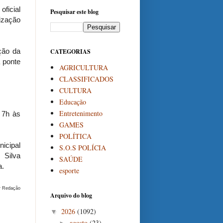
ficial
Pesquisar este blog
lização
ção da
CATEGORIAS
à ponte
AGRICULTURA
CLASSIFICADOS
CULTURA
Educação
Entretenimento
 7h às
GAMES
POLÍTICA
icipal
S.O.S POLÍCIA
 Silva
SAÚDE
a.
esporte
r Redação
Arquivo do blog
2026
(1092)
▼
agosto
(23)
►