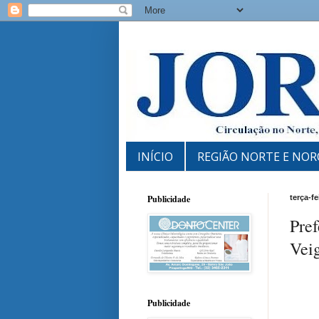
INÍCIO
REGIÃO NORTE E NOR
Publicidade
terça-fe
Pref
Vei
Publicidade