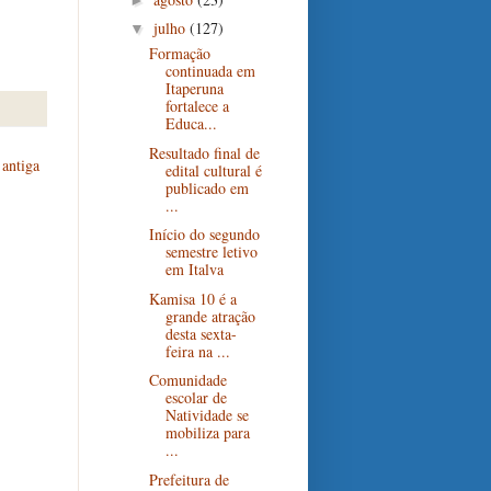
julho
(127)
▼
Formação
continuada em
Itaperuna
fortalece a
Educa...
Resultado final de
antiga
edital cultural é
publicado em
...
Início do segundo
semestre letivo
em Italva
Kamisa 10 é a
grande atração
desta sexta-
feira na ...
Comunidade
escolar de
Natividade se
mobiliza para
...
Prefeitura de