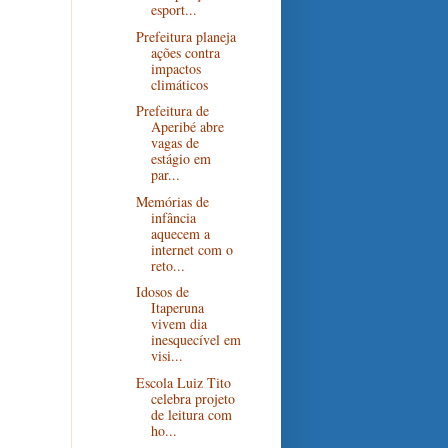
esport...
Prefeitura planeja
ações contra
impactos
climáticos
Prefeitura de
Aperibé abre
vagas de
estágio em
par...
Memórias de
infância
aquecem a
internet com o
reto...
Idosos de
Itaperuna
vivem dia
inesquecível em
visi...
Escola Luiz Tito
celebra projeto
de leitura com
ho...