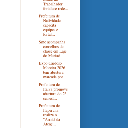
Trabalhador
fortalece rede...
Prefeitura de
Natividade
capacita
equipes e
fortal...
Sme acompanha
conselhos de
classe em Laje
do Muriaé
Expo Cardoso
Moreira 2026
tem abertura
marcada por...
Prefeitura de
Italva promove
abertura do 2º
semest...
Prefeitura de
Itaperuna
realiza o
"Arraiá da
Atenç...