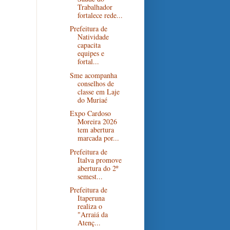
Trabalhador
fortalece rede...
Prefeitura de
Natividade
capacita
equipes e
fortal...
Sme acompanha
conselhos de
classe em Laje
do Muriaé
Expo Cardoso
Moreira 2026
tem abertura
marcada por...
Prefeitura de
Italva promove
abertura do 2º
semest...
Prefeitura de
Itaperuna
realiza o
"Arraiá da
Atenç...