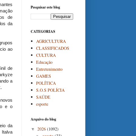
mantes
Pesquisar este blog
amação
os de
dos da
CATEGORIAS
AGRICULTURA
grupos
CLASSIFICADOS
cio ao
CULTURA
Educação
nil de
Entretenimento
arkyze
GAMES
ando a
POLÍTICA
.
S.O.S POLÍCIA
SAÚDE
 novos
esporte
ão e o
Arquivo do blog
eio da
2026
(1092)
▼
 Italva
agosto
(23)
►