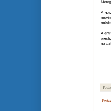
Motog
A exp
movim
música
A entr
presti
no cal
Posta
Posta