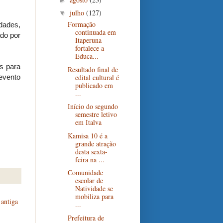
julho
(127)
▼
Formação
dades,
continuada em
do por
Itaperuna
fortalece a
Educa...
es para
Resultado final de
edital cultural é
 evento
publicado em
...
Início do segundo
semestre letivo
em Italva
Kamisa 10 é a
grande atração
desta sexta-
feira na ...
Comunidade
escolar de
Natividade se
mobiliza para
antiga
...
Prefeitura de