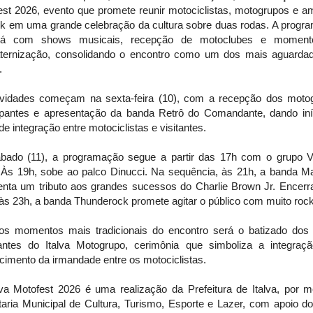
est 2026, evento que promete reunir motociclistas, motogrupos e a
ck em uma grande celebração da cultura sobre duas rodas. A progr
ará com shows musicais, recepção de motoclubes e moment
aternização, consolidando o encontro como um dos mais aguarda
.
ividades começam na sexta-feira (10), com a recepção dos moto
cipantes e apresentação da banda Retrô do Comandante, dando iní
de integração entre motociclistas e visitantes.
bado (11), a programação segue a partir das 17h com o grupo Vi
. Às 19h, sobe ao palco Dinucci. Na sequência, às 21h, a banda M
enta um tributo aos grandes sucessos do Charlie Brown Jr. Encerr
 às 23h, a banda Thunderock promete agitar o público com muito rock
s momentos mais tradicionais do encontro será o batizado dos
rantes do Italva Motogrupo, cerimônia que simboliza a integraç
ecimento da irmandade entre os motociclistas.
lva Motofest 2026 é uma realização da Prefeitura de Italva, por m
aria Municipal de Cultura, Turismo, Esporte e Lazer, com apoio do