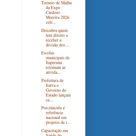
Torneio de Malha
da Expo
Cardoso
Moreira 2026
cele...
Descubra quem
tem direito a
receber a
divisão dos ...
Escolas
municipais de
Itaperuna
retomam as
ativida...
Prefeitura de
Italva e
Governo do
Estado lançam
ca...
Porciúncula é
referência
nacional em
projetos de i...
Capacitação em
Saúde do