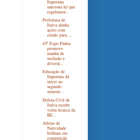
Itaperuna
sanciona lei que
regulamen...
Prefeitura de
Italva alinha
ações com
estado para ...
45ª Expo Pádua
promove
manhã de
inclusão e
diversã...
Educação de
Itaperuna dá
início ao
segundo
semestr...
Defesa Civil de
Italva recebe
visita técnica da
RE...
Atletas de
Natividade
brilham em
competição