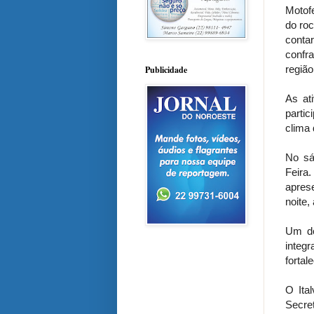
Motof
do ro
cont
confr
região
Publicidade
As at
parti
clima 
No sá
Feira
apres
noite,
Um do
integ
fortal
O Ita
Secret