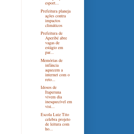
esport...
Prefeitura planeja
ações contra
impactos
climáticos
Prefeitura de
Aperibé abre
vagas de
estágio em
par...
Memórias de
infância
aquecem a
internet com o
reto...
Idosos de
Itaperuna
vivem dia
inesquecível em
visi...
Escola Luiz Tito
celebra projeto
de leitura com
ho...