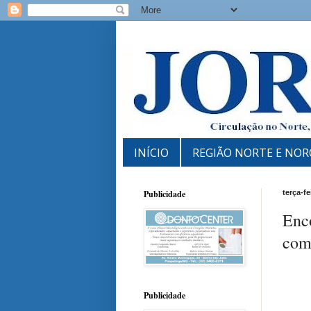
INÍCIO
REGIÃO NORTE E NOR
Publicidade
terça-fe
Enco
com
Publicidade