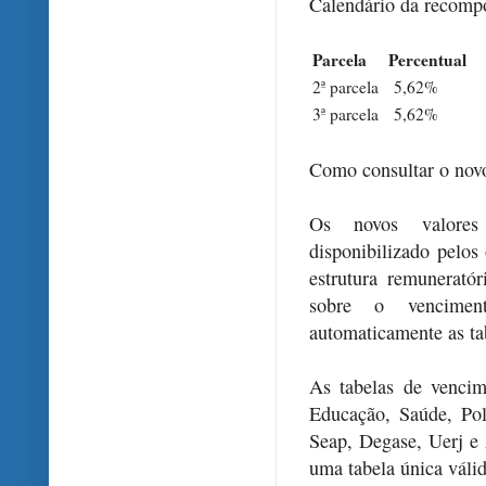
Calendário da recomp
Parcela
Percentual
F
2ª parcela
5,62%
J
3ª parcela
5,62%
O
Como consultar o novo
Os novos valores
disponibilizado pelos
estrutura remunerató
sobre o venciment
automaticamente as tab
As tabelas de vencim
Educação, Saúde, Pol
Seap, Degase, Uerj e 
uma tabela única válid