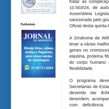
tratar as complica
10.503/24, de auto
Assembleia Legisla
sancionada pelo gov
Publicidade
Oficial desta quinta-
A Síndrome de Wil
levar a várias malf
genes no cromosso
elastina, proteína f
do corpo humano e 
flexibilidade.
O programa deve
Secretarias de Est
devendo dar ênf
desordem, acompan
com deficiência