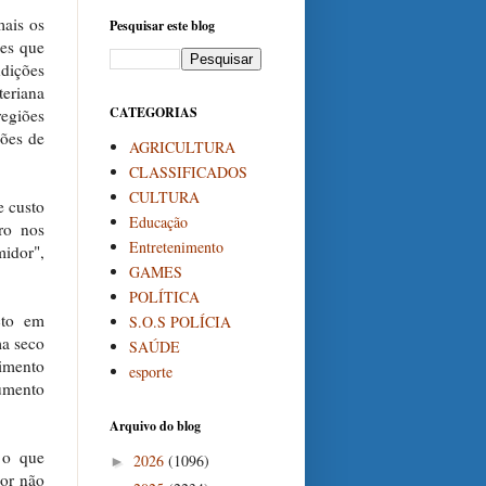
mais os
Pesquisar este blog
ões que
dições
eriana
CATEGORIAS
egiões
hões de
AGRICULTURA
CLASSIFICADOS
CULTURA
e custo
Educação
ro nos
Entretenimento
midor",
GAMES
POLÍTICA
cto em
S.O.S POLÍCIA
ma seco
SAÚDE
cimento
esporte
aumento
Arquivo do blog
 o que
2026
(1096)
►
lor não