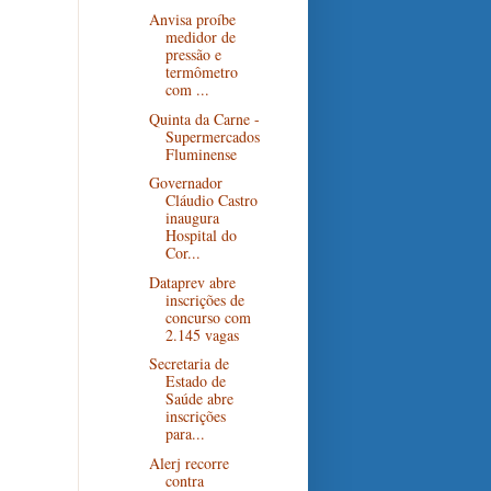
Anvisa proíbe
medidor de
pressão e
termômetro
com ...
Quinta da Carne -
Supermercados
Fluminense
Governador
Cláudio Castro
inaugura
Hospital do
Cor...
Dataprev abre
inscrições de
concurso com
2.145 vagas
Secretaria de
Estado de
Saúde abre
inscrições
para...
Alerj recorre
contra