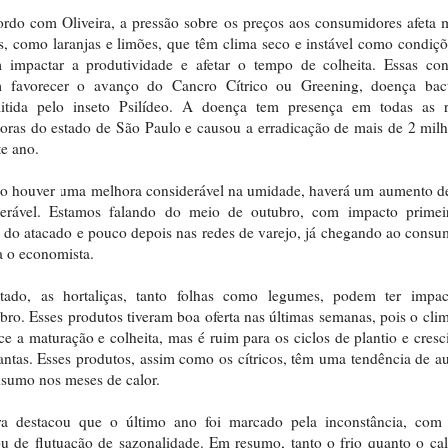
rdo com Oliveira, a pressão sobre os preços aos consumidores afeta 
os, como laranjas e limões, que têm clima seco e instável como condiç
 impactar a produtividade e afetar o tempo de colheita. Essas con
 favorecer o avanço do Cancro Cítrico ou Greening, doença bact
mitida pelo inseto Psilídeo. A doença tem presença em todas as r
oras do estado de São Paulo e causou a erradicação de mais de 2 mil
te ano.
o houver uma melhora considerável na umidade, haverá um aumento d
derável. Estamos falando do meio de outubro, com impacto primei
 do atacado e pouco depois nas redes de varejo, já chegando ao consu
a o economista.
tado, as hortaliças, tanto folhas como legumes, podem ter impa
ro. Esses produtos tiveram boa oferta nas últimas semanas, pois o cli
ce a maturação e colheita, mas é ruim para os ciclos de plantio e cres
antas. Esses produtos, assim como os cítricos, têm uma tendência de 
sumo nos meses de calor.
ira destacou que o último ano foi marcado pela inconstância, com
 de flutuação de sazonalidade. Em resumo, tanto o frio quanto o ca