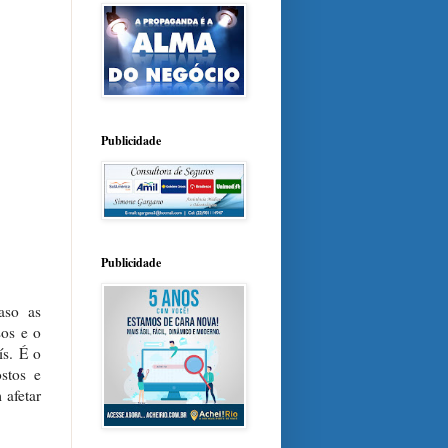
Publicidade
Publicidade
aso as
sos e o
ís. É o
stos e
 afetar