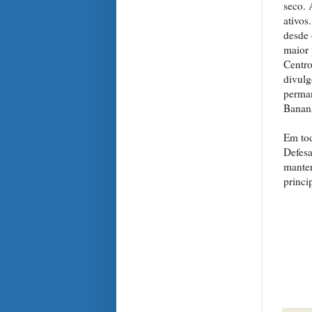
seco. 
ativos
desde 
maior 
Centr
divul
perman
Banana
Em tod
Defes
mante
princi