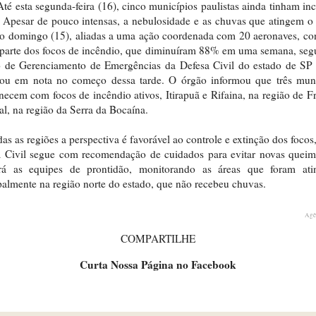
Até esta segunda-feira (16), cinco municípios paulistas ainda tinham in
. Apesar de pouco intensas, a nebulosidade e as chuvas que atingem o
o domingo (15), aliadas a uma ação coordenada com 20 aeronaves, co
parte dos focos de incêndio, que diminuíram 88% em uma semana, se
o de Gerenciamento de Emergências da Defesa Civil do estado de SP
gou em nota no começo dessa tarde. O órgão informou que três muni
ecem com focos de incêndio ativos, Itirapuã e Rifaina, na região de F
l, na região da Serra da Bocaína.
as as regiões a perspectiva é favorável ao controle e extinção dos focos
a Civil segue com recomendação de cuidados para evitar novas queim
rá as equipes de prontidão, monitorando as áreas que foram atin
palmente na região norte do estado, que não recebeu chuvas.
Agê
COMPARTILHE
Curta Nossa Página no Facebook