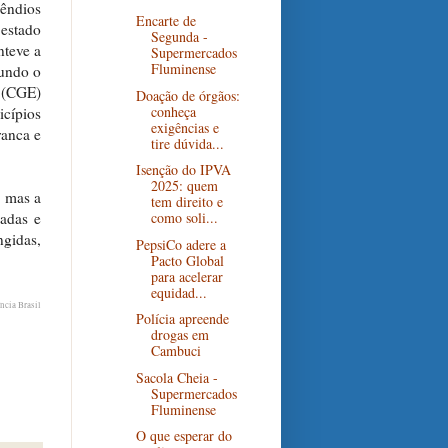
cêndios
Encarte de
 estado
Segunda -
nteve a
Supermercados
Fluminense
gundo o
 (CGE)
Doação de órgãos:
conheça
cípios
exigências e
ranca e
tire dúvida...
Isenção do IPVA
2025: quem
, mas a
tem direito e
adas e
como soli...
gidas,
PepsiCo adere a
Pacto Global
para acelerar
equidad...
ncia Brasil
Polícia apreende
drogas em
Cambuci
Sacola Cheia -
Supermercados
Fluminense
O que esperar do