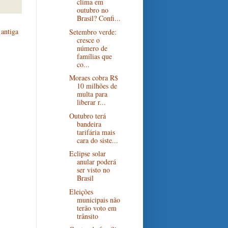
clima em
outubro no
Brasil? Confi...
antiga
Setembro verde:
cresce o
número de
famílias que
co...
Moraes cobra R$
10 milhões de
multa para
liberar r...
Outubro terá
bandeira
tarifária mais
cara do siste...
Eclipse solar
anular poderá
ser visto no
Brasil
Eleições
municipais não
terão voto em
trânsito