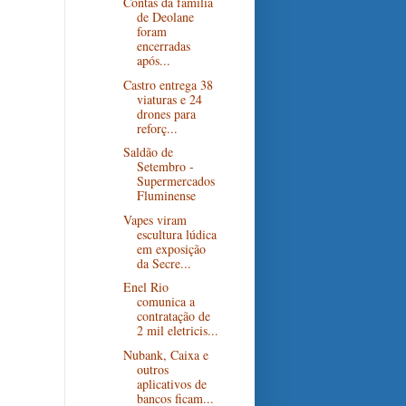
Contas da família
de Deolane
foram
encerradas
após...
Castro entrega 38
viaturas e 24
drones para
reforç...
Saldão de
Setembro -
Supermercados
Fluminense
Vapes viram
escultura lúdica
em exposição
da Secre...
Enel Rio
comunica a
contratação de
2 mil eletricis...
Nubank, Caixa e
outros
aplicativos de
bancos ficam...