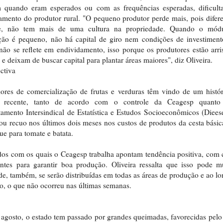
m quando eram esperados ou com as frequências esperadas, dificult
amento do produtor rural. "O pequeno produtor perde mais, pois difer
e, não tem mais de uma cultura na propriedade. Quando o mód
ão é pequeno, não há capital de giro nem condições de investiment
não se reflete em endividamento, isso porque os produtores estão arr
e deixam de buscar capital para plantar áreas maiores", diz Oliveira.
ctiva
ores de comercialização de frutas e verduras têm vindo de um histó
 recente, tanto de acordo com o controle da Ceagesp quant
amento Intersindical de Estatística e Estudos Socioeconômicos (Diees
rou recuo nos últimos dois meses nos custos de produtos da cesta bási
ue para tomate e batata.
os com os quais o Ceagesp trabalha apontam tendência positiva, com
entes para garantir boa produção. Oliveira ressalta que isso pode 
e, também, se serão distribuídas em todas as áreas de produção e ao l
o, o que não ocorreu nas últimas semanas.
agosto, o estado tem passado por grandes queimadas, favorecidas pel