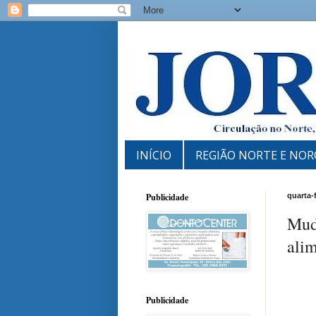
INÍCIO
REGIÃO NORTE E NOR
Publicidade
quarta-
Mud
ali
Publicidade