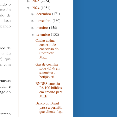
2025
(2234)
►
ando o
2024
(1951)
▼
ente do
dezembro
(171)
►
ulo de
o. Isso
novembro
(160)
►
iscando
outubro
(154)
►
setembro
(152)
▼
Castro assina
contrato de
rico de
concessão do
Complexo
o o do
Ma...
e), que
Gás de cozinha
ca, com
sobe 4,1% em
setembro e
botijão ati...
 chuvas
BNDES anuncia
mudar e
R$ 100 bilhões
ongo do
em crédito para
MEIs ...
Banco do Brasil
passa a permitir
que cliente faça
o tempo
...