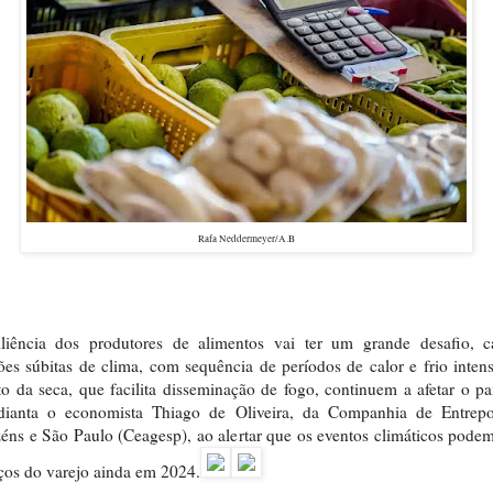
Rafa Neddermeyer/A.B
iliência dos produtores de alimentos vai ter um grande desafio, c
ões súbitas de clima, com sequência de períodos de calor e frio inten
o da seca, que facilita disseminação de fogo, continuem a afetar o pa
dianta o economista Thiago de Oliveira, da Companhia de Entrepo
ns e São Paulo (Ceagesp), ao alertar que os eventos climáticos podem
ços do varejo ainda em 2024.