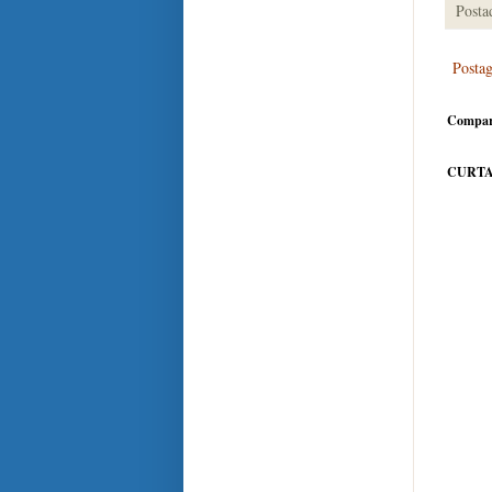
Posta
Posta
Compar
CURTA