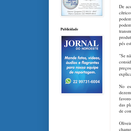
De aco
cítric
podem
podem
Publicidade
trans
produt
pés es
"Se nã
consi
preços
explic
No es
dezemb
favore
das pl
de con
Olive
chamou