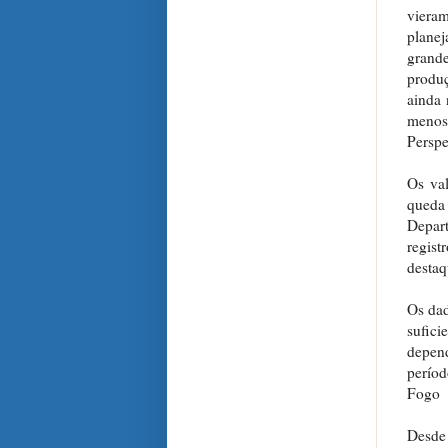
viera
planej
grand
produç
ainda 
menos 
Perspe
Os val
queda
Depart
regist
destaq
Os dad
sufici
depend
períod
Fogo
Desde 