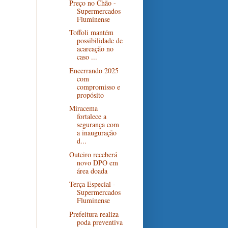
Preço no Chão -
Supermercados
Fluminense
Toffoli mantém
possibilidade de
acareação no
caso ...
Encerrando 2025
com
compromisso e
propósito
Miracema
fortalece a
segurança com
a inauguração
d...
Outeiro receberá
novo DPO em
área doada
Terça Especial -
Supermercados
Fluminense
Prefeitura realiza
poda preventiva