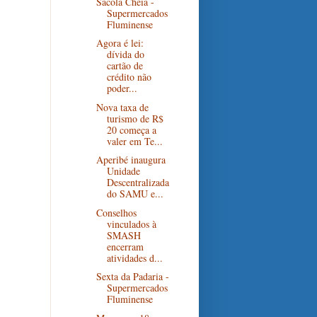
Sacola Cheia -
Supermercados
Fluminense
Agora é lei:
dívida do
cartão de
crédito não
poder...
Nova taxa de
turismo de R$
20 começa a
valer em Te...
Aperibé inaugura
Unidade
Descentralizada
do SAMU e...
Conselhos
vinculados à
SMASH
encerram
atividades d...
Sexta da Padaria -
Supermercados
Fluminense