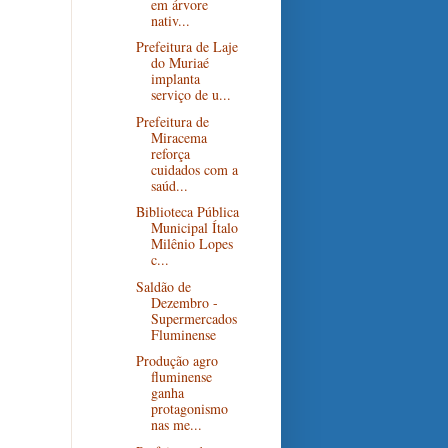
em árvore
nativ...
Prefeitura de Laje
do Muriaé
implanta
serviço de u...
Prefeitura de
Miracema
reforça
cuidados com a
saúd...
Biblioteca Pública
Municipal Ítalo
Milênio Lopes
c...
Saldão de
Dezembro -
Supermercados
Fluminense
Produção agro
fluminense
ganha
protagonismo
nas me...