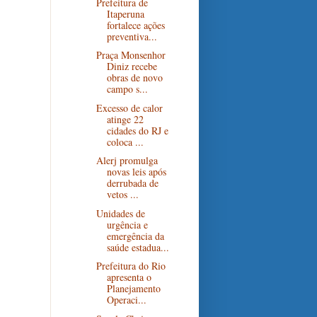
Prefeitura de
Itaperuna
fortalece ações
preventiva...
Praça Monsenhor
Diniz recebe
obras de novo
campo s...
Excesso de calor
atinge 22
cidades do RJ e
coloca ...
Alerj promulga
novas leis após
derrubada de
vetos ...
Unidades de
urgência e
emergência da
saúde estadua...
Prefeitura do Rio
apresenta o
Planejamento
Operaci...