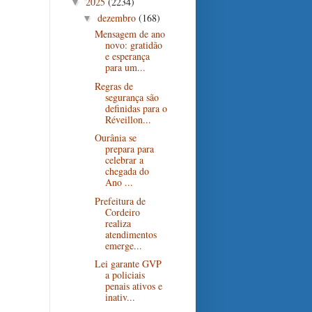
2025
(2234)
▼
dezembro
(168)
▼
Mensagem de ano
novo: gratidão
e esperança
para um...
Regras de
segurança são
definidas para o
Réveillon...
Ourânia se
prepara para
celebrar a
chegada do
Ano ...
Prefeitura de
Cordeiro
realiza
atendimentos
emerge...
Lei garante GVP
a policiais
penais ativos e
inativ...