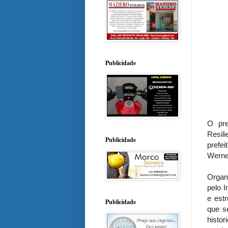
Publicidade
O pre
Resil
Publicidade
prefei
Werne
Organ
pelo I
e est
Publicidade
que s
histo