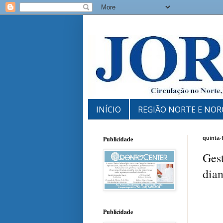
INÍCIO
REGIÃO NORTE E NOR
Publicidade
quinta-
Gest
dia
Publicidade