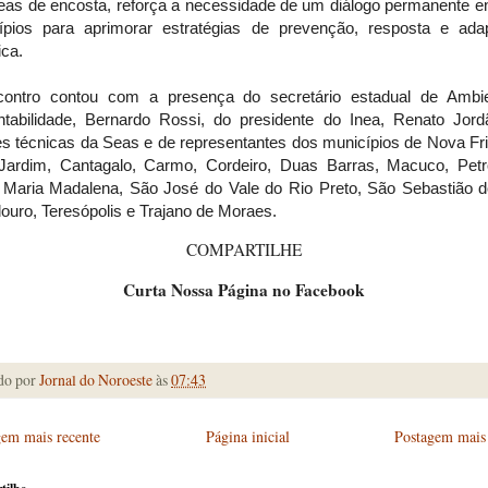
eas de encosta, reforça a necessidade de um diálogo permanente en
ípios para aprimorar estratégias de prevenção, resposta e ada
ica.
ontro contou com a presença do secretário estadual de Ambi
ntabilidade, Bernardo Rossi, do presidente do Inea, Renato Jord
es técnicas da Seas e de representantes dos municípios de Nova Fri
ardim, Cantagalo, Carmo, Cordeiro, Duas Barras, Macuco, Petró
 Maria Madalena, São José do Vale do Rio Preto, São Sebastião do
ouro, Teresópolis e Trajano de Moraes.
COMPARTILHE
Curta Nossa Página no Facebook
do por
Jornal do Noroeste
às
07:43
gem mais recente
Página inicial
Postagem mais 