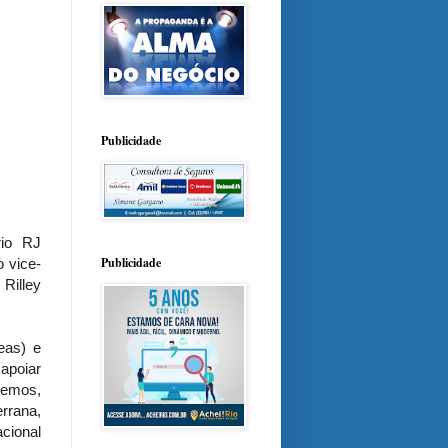
Publicidade
rio RJ
Publicidade
 vice-
 Rilley
eas) e
 apoiar
remos,
rrana,
cional