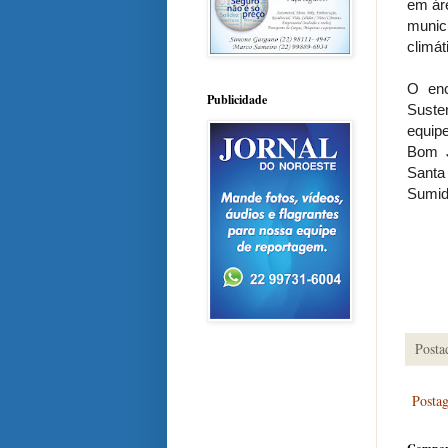
em ár
munic
climát
O enc
Publicidade
Suste
equip
Bom J
Santa
Sumid
Posta
Posta