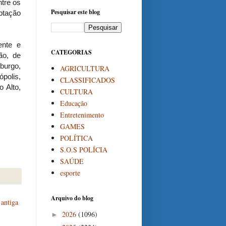
tre os
Pesquisar este blog
ptação
ente e
CATEGORIAS
ão, de
burgo,
AGRICULTURA
polis,
CLASSIFICADOS
 Alto,
CULTURA
Educação
Entretenimento
GAMES
POLÍTICA
S.O.S POLÍCIA
SAÚDE
esporte
Arquivo do blog
antiga
2026
(1096)
►