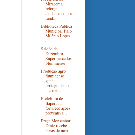
Miracema
reforça
cuidados com a
saúd...
Biblioteca Pública
Municipal Ítalo
Milênio Lopes
c...
Saldão de
Dezembro -
Supermercados
Fluminense
Produção agro
fluminense
ganha
protagonismo
nas me...
Prefeitura de
Itaperuna
fortalece ações
preventiva...
Praça Monsenhor
Diniz recebe
obras de novo