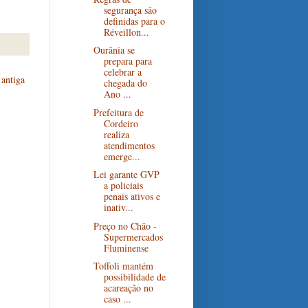
segurança são
definidas para o
Réveillon...
Ourânia se
prepara para
celebrar a
antiga
chegada do
Ano ...
Prefeitura de
Cordeiro
realiza
atendimentos
emerge...
Lei garante GVP
a policiais
penais ativos e
inativ...
Preço no Chão -
Supermercados
Fluminense
Toffoli mantém
possibilidade de
acareação no
caso ...