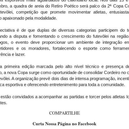
bro, a quadra de areia do Retiro Poético será palco da 2ª Copa Co
tevôlei, competição que promete movimentar atletas, entusiast
o apaixonado pela modalidade.
ectativa é de que duplas de diversas categorias participem do to
ando a disputa e fomentando o crescimento do futevôlei na região
ogos, o evento deve proporcionar um ambiente de integração en
tidores e os moradores, fortalecendo o esporte como ferrame
ência e lazer.
 primeira edição marcada pelo alto nível técnico e presença 
o, a nova Copa surge como oportunidade de consolidar Cordeiro no 
evôlei. A organização prevê dois dias de intensa programação, incen
ica esportiva e oferecendo entretenimento para toda a comunidade.
estão convidados a acompanhar as partidas e torcer pelos atletas l
ntes.
COMPARTILHE
Curta Nossa Página no Facebook