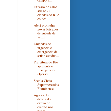
campo s...
Excesso de calor
atinge 22
cidades do RJ e
coloca ...
Alerj promulga
novas leis após
derrubada de
vetos ...
Unidades de
urgência e
emergência da
saúde estadua...
Prefeitura do Rio
apresenta o
Planejamento
Operaci...
Sacola Cheia -
Supermercados
Fluminense
Agora é lei:
dívida do
cartão de
crédito não
poder...