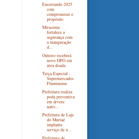
Encerrando 2025
com
compromisso e
propósito
Miracema
fortalece a
segurança com
a inauguração
d...
Outeiro receberá
novo DPO em
área doada
Terça Especial -
Supermercados
Fluminense
Prefeitura realiza
poda preventiva
em árvore
nativ...
Prefeitura de Laje
do Muriaé
implanta
serviço de u...
Prefeitura de