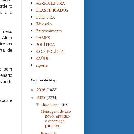
AGRICULTURA
rdeiro
CLASSIFICADOS
as e o
CULTURA
Educação
Entretenimento
rneio,
GAMES
. Além
tre os
POLÍTICA
nta de
S.O.S POLÍCIA
SAÚDE
esporte
de bom
cenário
Arquivo do blog
tivando
2026
(1088)
►
2025
(2234)
▼
ocais e
dezembro
(168)
▼
Mensagem de ano
novo: gratidão
e esperança
para um...
Regras de