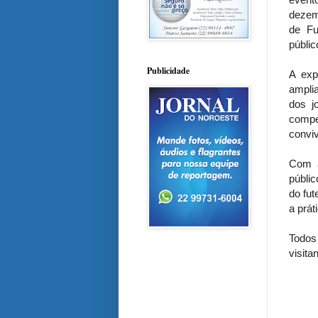
dezem
de Fu
públic
Publicidade
A exp
ampli
dos j
compe
conviv
Com a
públic
do fut
a prát
Todos 
visita