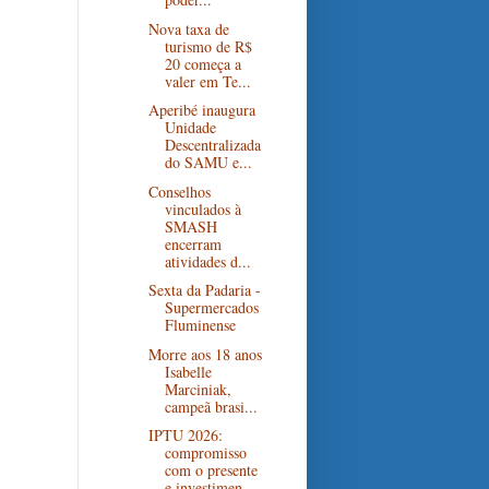
Nova taxa de
turismo de R$
20 começa a
valer em Te...
Aperibé inaugura
Unidade
Descentralizada
do SAMU e...
Conselhos
vinculados à
SMASH
encerram
atividades d...
Sexta da Padaria -
Supermercados
Fluminense
Morre aos 18 anos
Isabelle
Marciniak,
campeã brasi...
IPTU 2026:
compromisso
com o presente
e investimen...