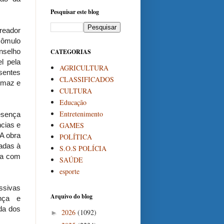
Pesquisar este blog
reador
Rômulo
nselho
CATEGORIAS
l pela
AGRICULTURA
sentes
CLASSIFICADOS
homaz e
CULTURA
Educação
Entretenimento
esença
GAMES
ncias e
 A obra
POLÍTICA
tadas à
S.O.S POLÍCIA
ça com
SAÚDE
esporte
ssivas
Arquivo do blog
ança e
ida dos
2026
(1092)
►