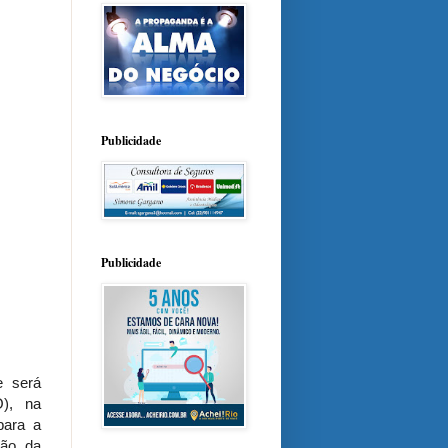
Publicidade
Publicidade
e será
O), na
para a
ção da