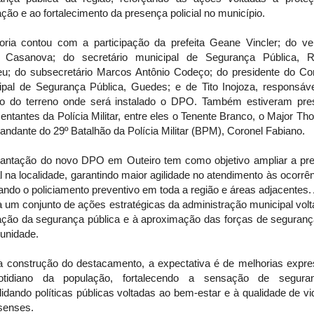
ção e ao fortalecimento da presença policial no município.
toria contou com a participação da prefeita Geane Vincler; do ve
 Casanova; do secretário municipal de Segurança Pública, 
eu; do subsecretário Marcos Antônio Codeço; do presidente do Co
ipal de Segurança Pública, Guedes; e de Tito Inojoza, responsáve
o do terreno onde será instalado o DPO. Também estiveram pre
entantes da Polícia Militar, entre eles o Tenente Branco, o Major T
ndante do 29º Batalhão da Polícia Militar (BPM), Coronel Fabiano.
lantação do novo DPO em Outeiro tem como objetivo ampliar a pr
al na localidade, garantindo maior agilidade no atendimento às ocorrê
ando o policiamento preventivo em toda a região e áreas adjacentes.
a um conjunto de ações estratégicas da administração municipal vol
ação da segurança pública e à aproximação das forças de seguran
unidade.
 construção do destacamento, a expectativa é de melhorias expre
tidiano da população, fortalecendo a sensação de segur
idando políticas públicas voltadas ao bem-estar e à qualidade de v
senses.