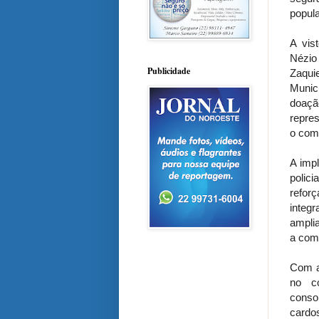
popula
A vis
Nézio
Publicidade
Zaqui
Munic
doaçã
repres
o coma
A imp
polici
reforç
integr
ampli
a com
Com a
no co
consol
cardo