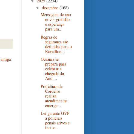
2025
(2234)
▼
dezembro
(168)
▼
Mensagem de ano
novo: gratidão
e esperança
para um...
Regras de
segurança são
definidas para o
Réveillon...
antiga
Ourânia se
prepara para
celebrar a
chegada do
Ano ...
Prefeitura de
Cordeiro
realiza
atendimentos
emerge...
Lei garante GVP
a policiais
penais ativos e
inativ...