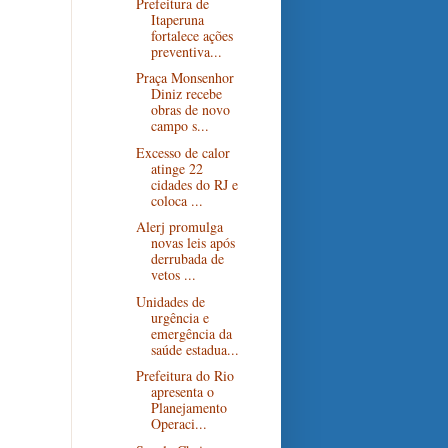
Prefeitura de
Itaperuna
fortalece ações
preventiva...
Praça Monsenhor
Diniz recebe
obras de novo
campo s...
Excesso de calor
atinge 22
cidades do RJ e
coloca ...
Alerj promulga
novas leis após
derrubada de
vetos ...
Unidades de
urgência e
emergência da
saúde estadua...
Prefeitura do Rio
apresenta o
Planejamento
Operaci...