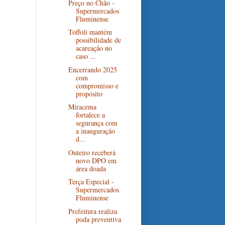
Preço no Chão -
Supermercados
Fluminense
Toffoli mantém
possibilidade de
acareação no
caso ...
Encerrando 2025
com
compromisso e
propósito
Miracema
fortalece a
segurança com
a inauguração
d...
Outeiro receberá
novo DPO em
área doada
Terça Especial -
Supermercados
Fluminense
Prefeitura realiza
poda preventiva