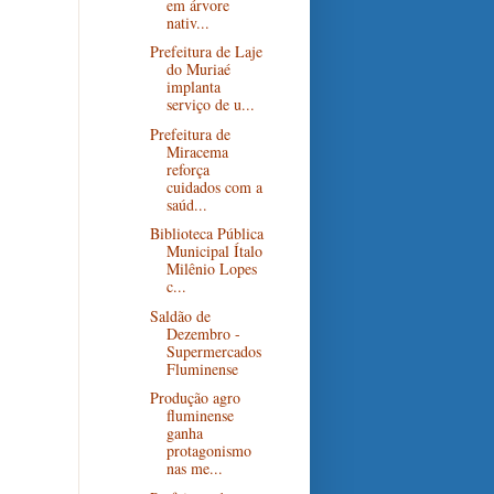
em árvore
nativ...
Prefeitura de Laje
do Muriaé
implanta
serviço de u...
Prefeitura de
Miracema
reforça
cuidados com a
saúd...
Biblioteca Pública
Municipal Ítalo
Milênio Lopes
c...
Saldão de
Dezembro -
Supermercados
Fluminense
Produção agro
fluminense
ganha
protagonismo
nas me...