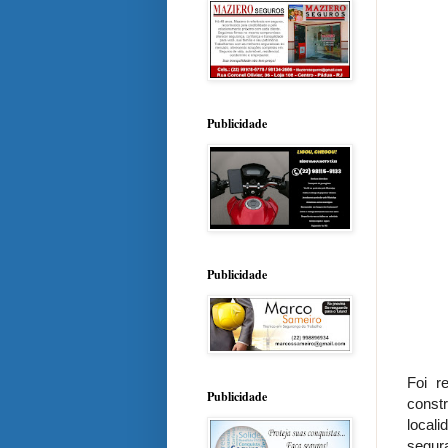
Publicidade
Publicidade
Foi r
Publicidade
const
local
segur