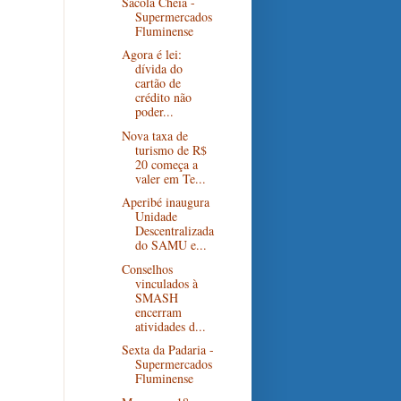
Sacola Cheia -
Supermercados
Fluminense
Agora é lei:
dívida do
cartão de
crédito não
poder...
Nova taxa de
turismo de R$
20 começa a
valer em Te...
Aperibé inaugura
Unidade
Descentralizada
do SAMU e...
Conselhos
vinculados à
SMASH
encerram
atividades d...
Sexta da Padaria -
Supermercados
Fluminense