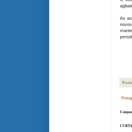
agita
As au
novos
mante
períod
Posta
Posta
Compar
CURTA