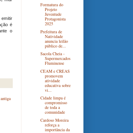
Formatura do
Projeto
Juventude
emitir
Protagonista
2025
ação é
ante o
Prefeitura de
Natividade
anuncia leilão
público de...
Sacola Cheia -
Supermercados
Fluminense
CEAM e CREAS
promovem
atividade
educativa sobre
vi...
Cidade limpa é
antiga
compromisso
de toda a
comunidade
Cardoso Moreira
reforça a
importância da