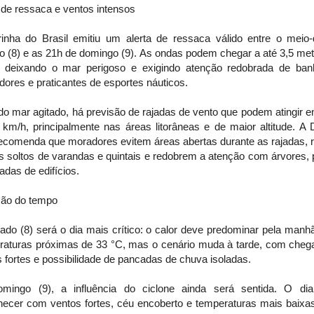
 de ressaca e ventos intensos
inha do Brasil emitiu um alerta de ressaca válido entre o meio-
o (8) e as 21h de domingo (9). As ondas podem chegar a até 3,5 met
a, deixando o mar perigoso e exigindo atenção redobrada de banh
ores e praticantes de esportes náuticos.
o mar agitado, há previsão de rajadas de vento que podem atingir e
 km/h, principalmente nas áreas litorâneas e de maior altitude. A 
recomenda que moradores evitem áreas abertas durante as rajadas, 
s soltos de varandas e quintais e redobrem a atenção com árvores,
adas de edifícios.
são do tempo
ado (8) será o dia mais crítico: o calor deve predominar pela manh
raturas próximas de 33 °C, mas o cenário muda à tarde, com cheg
 fortes e possibilidade de pancadas de chuva isoladas.
mingo (9), a influência do ciclone ainda será sentida. O di
ecer com ventos fortes, céu encoberto e temperaturas mais baixa