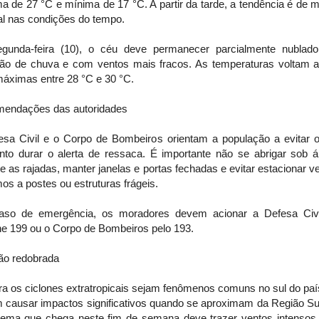
 de 27 °C e mínima de 17 °C. A partir da tarde, a tendência é de 
al nas condições do tempo.
gunda-feira (10), o céu deve permanecer parcialmente nublad
são de chuva e com ventos mais fracos. As temperaturas voltam a 
áximas entre 28 °C e 30 °C.
endações das autoridades
esa Civil e o Corpo de Bombeiros orientam a população a evitar o l
nto durar o alerta de ressaca. É importante não se abrigar sob á
e as rajadas, manter janelas e portas fechadas e evitar estacionar v
os a postes ou estruturas frágeis.
so de emergência, os moradores devem acionar a Defesa Civi
ne 199 ou o Corpo de Bombeiros pelo 193.
ão redobrada
a os ciclones extratropicais sejam fenômenos comuns no sul do país
 causar impactos significativos quando se aproximam da Região Su
tema que chega neste fim de semana deve trazer ventos intensos