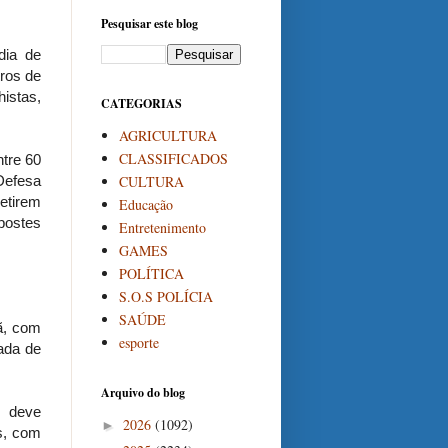
Pesquisar este blog
dia de
ros de
istas,
CATEGORIAS
AGRICULTURA
CLASSIFICADOS
ntre 60
CULTURA
Defesa
retirem
Educação
 postes
Entretenimento
GAMES
POLÍTICA
S.O.S POLÍCIA
SAÚDE
ã, com
esporte
ada de
Arquivo do blog
a deve
2026
(1092)
►
s, com