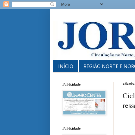
INÍCIO
REGIÃO NORTE E NOR
Publicidade
sábado,
Cicl
ress
Publicidade