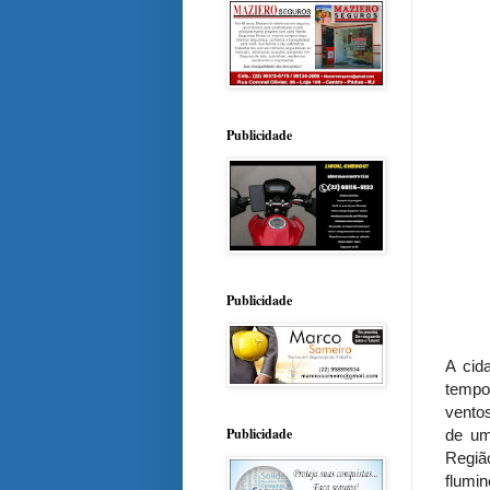
Publicidade
Publicidade
A cid
tempo
ventos
Publicidade
de um
Região
flumi