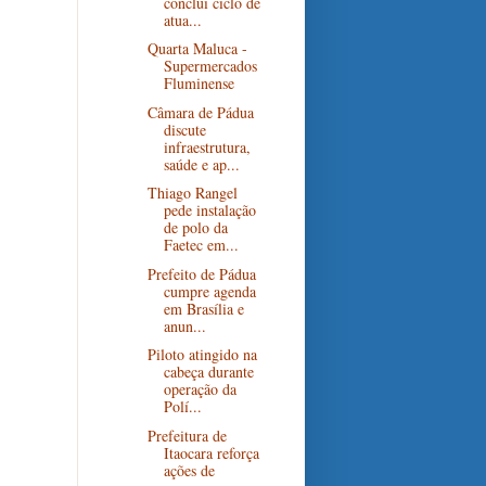
conclui ciclo de
atua...
Quarta Maluca -
Supermercados
Fluminense
Câmara de Pádua
discute
infraestrutura,
saúde e ap...
Thiago Rangel
pede instalação
de polo da
Faetec em...
Prefeito de Pádua
cumpre agenda
em Brasília e
anun...
Piloto atingido na
cabeça durante
operação da
Polí...
Prefeitura de
Itaocara reforça
ações de