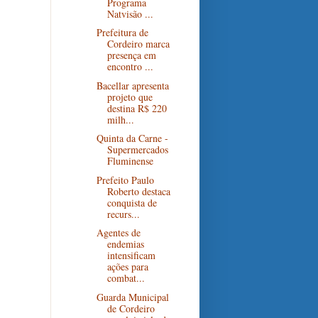
Programa
Natvisão ...
Prefeitura de
Cordeiro marca
presença em
encontro ...
Bacellar apresenta
projeto que
destina R$ 220
milh...
Quinta da Carne -
Supermercados
Fluminense
Prefeito Paulo
Roberto destaca
conquista de
recurs...
Agentes de
endemias
intensificam
ações para
combat...
Guarda Municipal
de Cordeiro