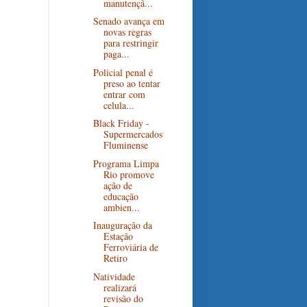
manutençã...
Senado avança em
novas regras
para restringir
paga...
Policial penal é
preso ao tentar
entrar com
celula...
Black Friday -
Supermercados
Fluminense
Programa Limpa
Rio promove
ação de
educação
ambien...
Inauguração da
Estação
Ferroviária de
Retiro
Natividade
realizará
revisão do