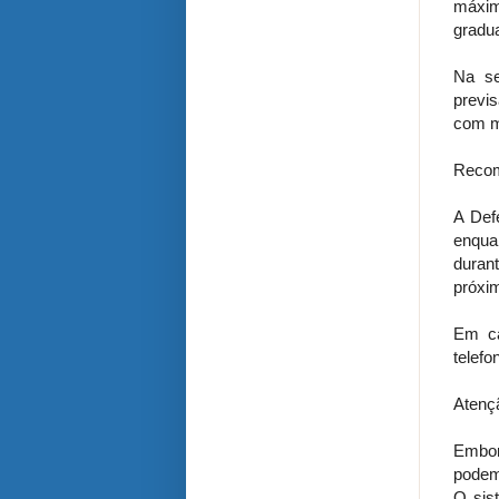
máxima
gradu
Na se
previ
com m
Recom
A Def
enqua
durant
próxim
Em ca
telefo
Atenç
Embor
podem
O sis