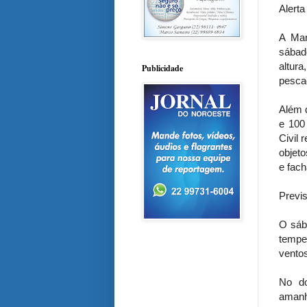
Alerta
A Mar
sábad
altur
Publicidade
pescad
Além d
e 100
Civil 
objeto
e fach
Previ
O sáb
tempe
ventos
No do
amanh