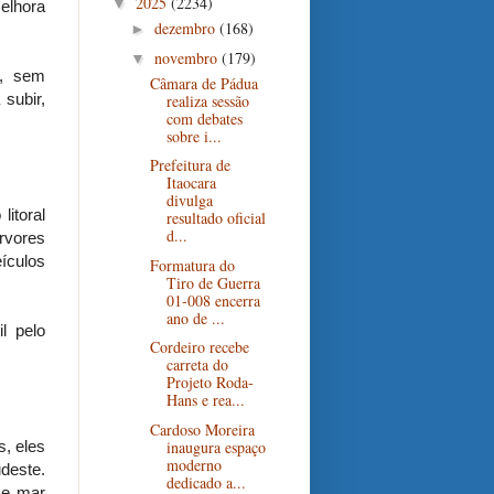
2025
(2234)
▼
melhora
dezembro
(168)
►
novembro
(179)
▼
o, sem
Câmara de Pádua
subir,
realiza sessão
com debates
sobre i...
Prefeitura de
Itaocara
divulga
itoral
resultado oficial
d...
rvores
eículos
Formatura do
Tiro de Guerra
01-008 encerra
ano de ...
l pelo
Cordeiro recebe
carreta do
Projeto Roda-
Hans e rea...
Cardoso Moreira
inaugura espaço
, eles
moderno
deste.
dedicado a...
 e mar