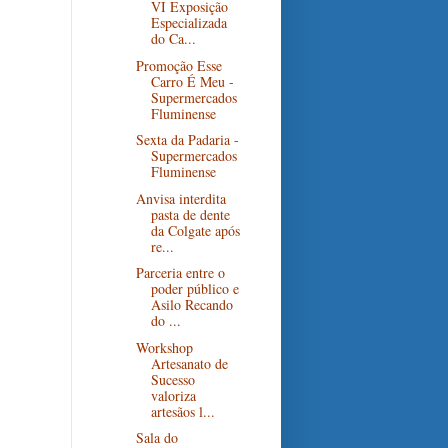
VI Exposição
Especializada
do Ca...
Promoção Esse
Carro É Meu -
Supermercados
Fluminense
Sexta da Padaria -
Supermercados
Fluminense
Anvisa interdita
pasta de dente
da Colgate após
re...
Parceria entre o
poder público e
Asilo Recando
do ...
Workshop
Artesanato de
Sucesso
valoriza
artesãos l...
Sala do