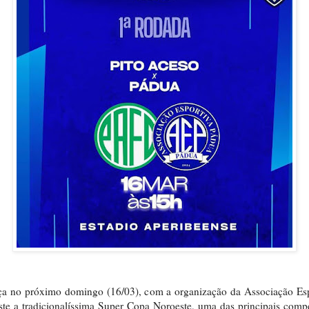
a no próximo domingo (16/03), com a organização da Associação Esp
te a tradicionalíssima Super Copa Noroeste, uma das principais comp