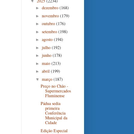
2025
(2234)
▼
dezembro
(168)
►
novembro
(179)
►
outubro
(176)
►
setembro
(198)
►
agosto
(194)
►
julho
(192)
►
junho
(178)
►
maio
(213)
►
abril
(199)
►
março
(187)
▼
Preço no Chão -
Supermercados
Fluminense
Pádua sedia
primeira
Conferência
Municipal da
Cidade
Edição Especial