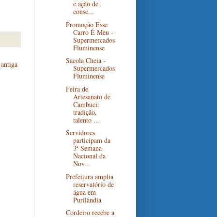
e ação de
consc...
Promoção Esse
Carro É Meu -
Supermercados
Fluminense
Sacola Cheia -
antiga
Supermercados
Fluminense
Feira de
Artesanato de
Cambuci:
tradição,
talento ...
Servidores
participam da
3ª Semana
Nacional da
Nov...
Prefeitura amplia
reservatório de
água em
Purilândia
Cordeiro recebe a