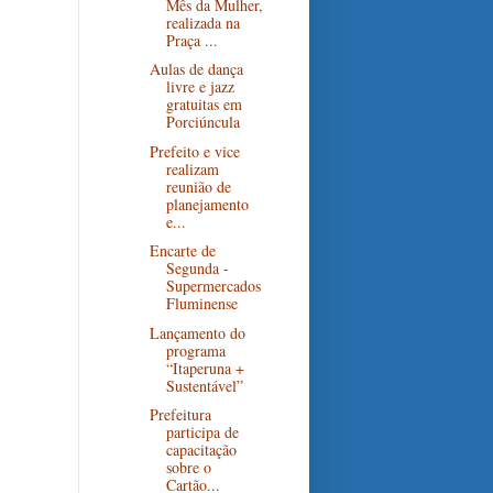
Mês da Mulher,
realizada na
Praça ...
Aulas de dança
livre e jazz
gratuitas em
Porciúncula
Prefeito e vice
realizam
reunião de
planejamento
e...
Encarte de
Segunda -
Supermercados
Fluminense
Lançamento do
programa
“Itaperuna +
Sustentável”
Prefeitura
participa de
capacitação
sobre o
Cartão...