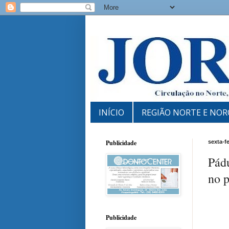
INÍCIO
REGIÃO NORTE E NOR
Publicidade
sexta-f
Pád
no 
Publicidade