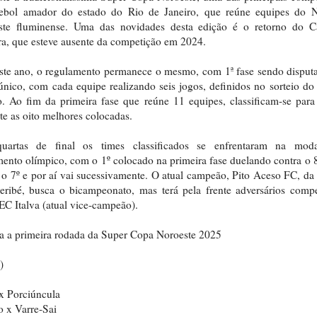
tebol amador do estado do Rio de Janeiro, que reúne equipes do N
ste fluminense. Uma das novidades desta edição é o retorno do C
a, que esteve ausente da competição em 2024.
ste ano, o regulamento permanece o mesmo, com 1ª fase sendo dispu
único, com cada equipe realizando seis jogos, definidos no sorteio do
. Ao fim da primeira fase que reúne 11 equipes, classificam-se para
te as oito melhores colocadas.
uartas de final os times classificados se enfrentaram na moda
ento olímpico, com o 1º colocado na primeira fase duelando contra o 8
 o 7º e por aí vai sucessivamente. O atual campeão, Pito Aceso FC, da
ribé, busca o bicampeonato, mas terá pela frente adversários compe
C Italva (atual vice-campeão).
a a primeira rodada da Super Copa Noroeste 2025
)
 x Porciúncula
o x Varre-Sai