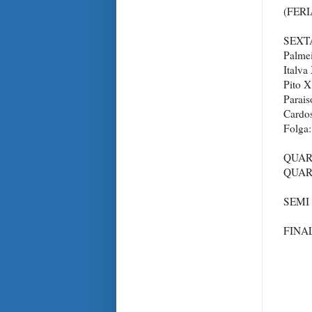
(FERI
SEXTA
Palmei
Italva
Pito X
Parai
Cardos
Folga
QUART
QUART
SEMI 
FINAL