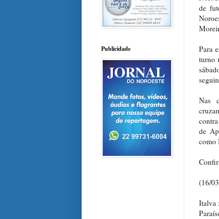
de fu
Noroe
Moreir
Para e
Publicidade
turno 
sábado
seguin
Nas q
cruzam
contra
de Ape
como E
Confir
(16/03
Italva
Paraís