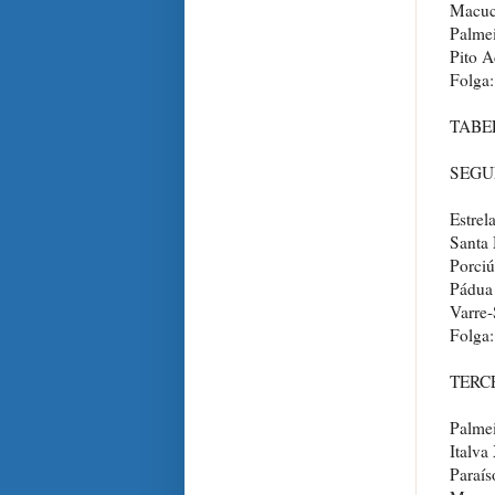
Macuco
Palmei
Pito A
Folga:
TABE
SEGU
Estrel
Santa 
Porciú
Pádua
Varre-
Folga:
TERCE
Palmei
Italva
Paraís