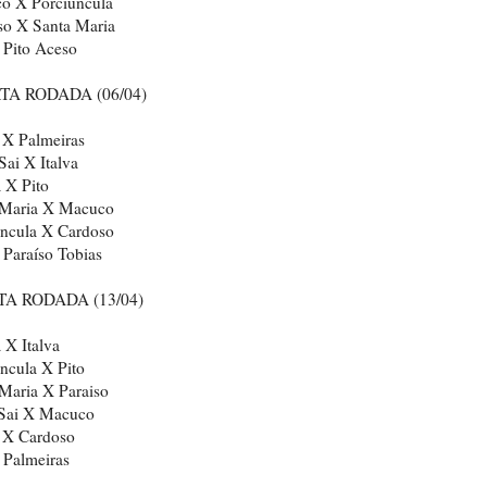
o X Porciuncula
so X Santa Maria
 Pito Aceso
TA RODADA (06/04)
 X Palmeiras
Sai X Italva
a X Pito
 Maria X Macuco
uncula X Cardoso
 Paraíso Tobias
TA RODADA (13/04)
a X Italva
ncula X Pito
Maria X Paraiso
 Sai X Macuco
 X Cardoso
 Palmeiras