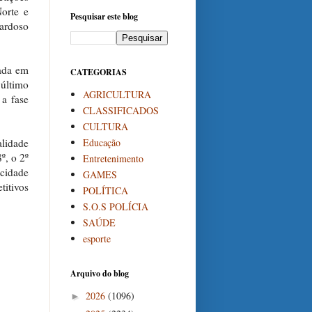
orte e
Pesquisar este blog
ardoso
tada em
CATEGORIAS
 último
AGRICULTURA
 a fase
CLASSIFICADOS
CULTURA
Educação
lidade
º, o 2º
Entretenimento
 cidade
GAMES
titivos
POLÍTICA
S.O.S POLÍCIA
SAÚDE
esporte
Arquivo do blog
2026
(1096)
►