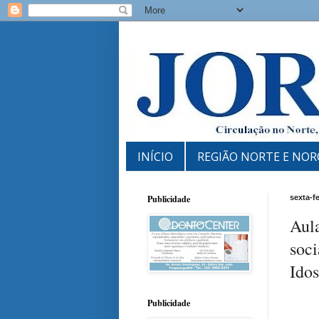
INÍCIO
REGIÃO NORTE E NOR
Publicidade
sexta-f
Aula
soci
Ido
Publicidade