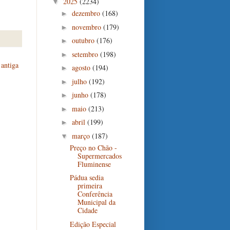
2025
(2234)
▼
dezembro
(168)
►
novembro
(179)
►
outubro
(176)
►
setembro
(198)
►
antiga
agosto
(194)
►
julho
(192)
►
junho
(178)
►
maio
(213)
►
abril
(199)
►
março
(187)
▼
Preço no Chão -
Supermercados
Fluminense
Pádua sedia
primeira
Conferência
Municipal da
Cidade
Edição Especial