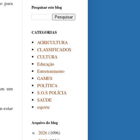
ão para
Pesquisar este blog
CATEGORIAS
AGRICULTURA
CLASSIFICADOS
CULTURA
Educação
Entretenimento
GAMES
POLÍTICA
nam um
S.O.S POLÍCIA
SAÚDE
esporte
m-estar
Arquivo do blog
2026
(1096)
►