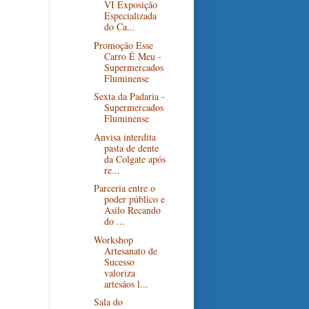
VI Exposição
Especializada
do Ca...
Promoção Esse
Carro É Meu -
Supermercados
Fluminense
Sexta da Padaria -
Supermercados
Fluminense
Anvisa interdita
pasta de dente
da Colgate após
re...
Parceria entre o
poder público e
Asilo Recando
do ...
Workshop
Artesanato de
Sucesso
valoriza
artesãos l...
Sala do