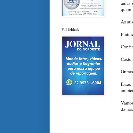
aulas 
quem v
As ati
Publicidade
Pintur
Confec
Costur
Outras
Essas
ambien
Vamos 
da nos