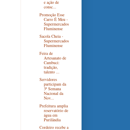
e ação de
consc...
Promoção Esse
Carro É Meu -
Supermercados
Fluminense
Sacola Cheia -
Supermercados
Fluminense
Feira de
Artesanato de
Cambuci:
tradição,
talento ...
Servidores
participam da
3ª Semana
Nacional da
Nov...
Prefeitura amplia
reservatório de
água em
Purilândia
Cordeiro recebe a