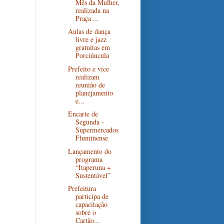
Mês da Mulher,
realizada na
Praça ...
Aulas de dança
livre e jazz
gratuitas em
Porciúncula
Prefeito e vice
realizam
reunião de
planejamento
e...
Encarte de
Segunda -
Supermercados
Fluminense
Lançamento do
programa
“Itaperuna +
Sustentável”
Prefeitura
participa de
capacitação
sobre o
Cartão...