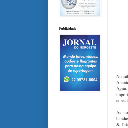
Publicidade
No sá
Anani
Água.
impor
consci
As no
bandas
& Thia