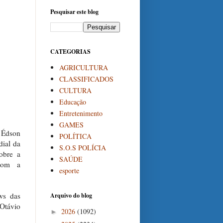
Pesquisar este blog
CATEGORIAS
AGRICULTURA
CLASSIFICADOS
CULTURA
Educação
Entretenimento
GAMES
 Édson
POLÍTICA
ial da
S.O.S POLÍCIA
obre a
SAÚDE
 com a
esporte
ws das
Arquivo do blog
 Otávio
2026
(1092)
►