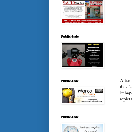
Publicidade
A trad
Publicidade
dias 
Itabap
replet
Publicidade