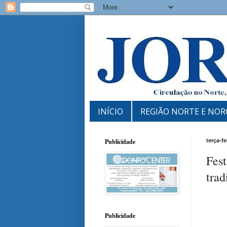
INÍCIO
REGIÃO NORTE E NOR
Publicidade
terça-f
Fest
trad
Publicidade