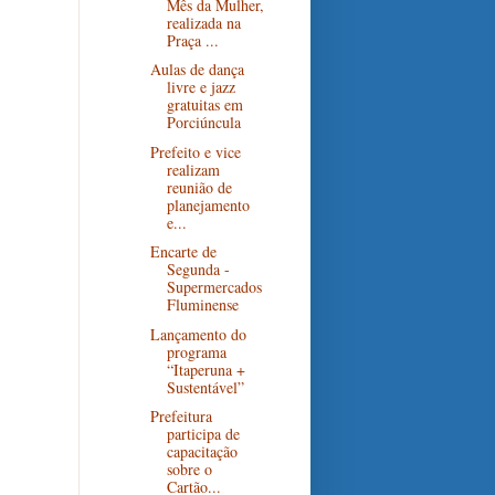
Mês da Mulher,
realizada na
Praça ...
Aulas de dança
livre e jazz
gratuitas em
Porciúncula
Prefeito e vice
realizam
reunião de
planejamento
e...
Encarte de
Segunda -
Supermercados
Fluminense
Lançamento do
programa
“Itaperuna +
Sustentável”
Prefeitura
participa de
capacitação
sobre o
Cartão...