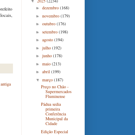
2025
(2234)
▼
dezembro
(168)
►
refeito
locais,
novembro
(179)
►
outubro
(176)
►
setembro
(198)
►
agosto
(194)
►
julho
(192)
►
junho
(178)
►
maio
(213)
►
abril
(199)
►
março
(187)
▼
antiga
Preço no Chão -
Supermercados
Fluminense
Pádua sedia
primeira
Conferência
Municipal da
Cidade
Edição Especial