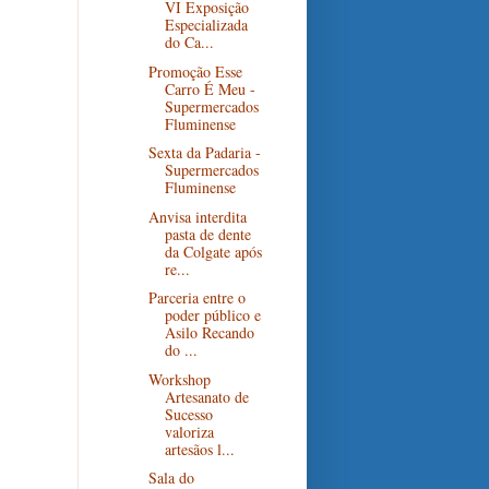
VI Exposição
Especializada
do Ca...
Promoção Esse
Carro É Meu -
Supermercados
Fluminense
Sexta da Padaria -
Supermercados
Fluminense
Anvisa interdita
pasta de dente
da Colgate após
re...
Parceria entre o
poder público e
Asilo Recando
do ...
Workshop
Artesanato de
Sucesso
valoriza
artesãos l...
Sala do