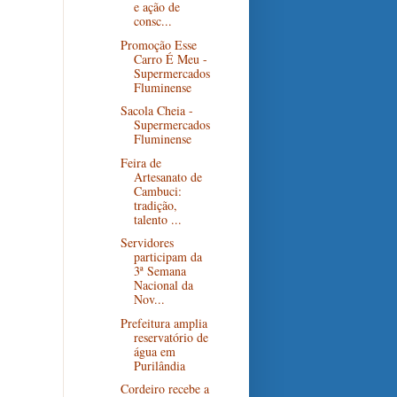
e ação de
consc...
Promoção Esse
Carro É Meu -
Supermercados
Fluminense
Sacola Cheia -
Supermercados
Fluminense
Feira de
Artesanato de
Cambuci:
tradição,
talento ...
Servidores
participam da
3ª Semana
Nacional da
Nov...
Prefeitura amplia
reservatório de
água em
Purilândia
Cordeiro recebe a