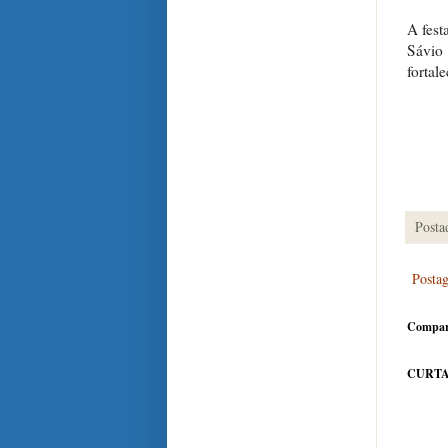
A fest
Sávio 
fortal
Posta
Posta
Compar
CURTA