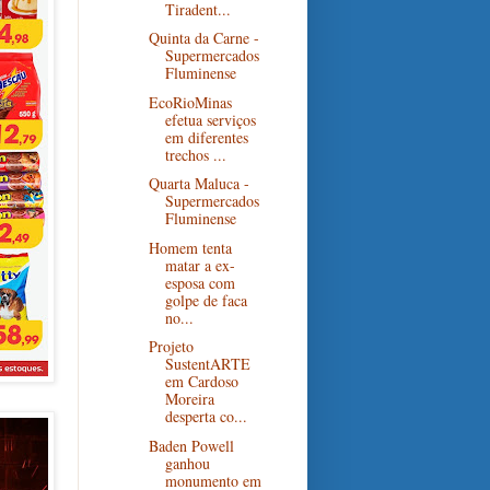
Tiradent...
Quinta da Carne -
Supermercados
Fluminense
EcoRioMinas
efetua serviços
em diferentes
trechos ...
Quarta Maluca -
Supermercados
Fluminense
Homem tenta
matar a ex-
esposa com
golpe de faca
no...
Projeto
SustentARTE
em Cardoso
Moreira
desperta co...
Baden Powell
ganhou
monumento em