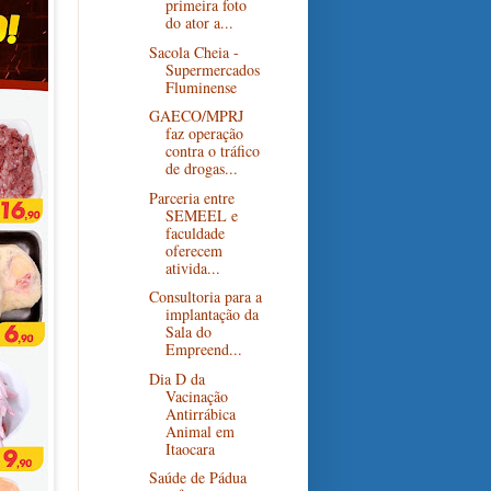
primeira foto
do ator a...
Sacola Cheia -
Supermercados
Fluminense
GAECO/MPRJ
faz operação
contra o tráfico
de drogas...
Parceria entre
SEMEEL e
faculdade
oferecem
ativida...
Consultoria para a
implantação da
Sala do
Empreend...
Dia D da
Vacinação
Antirrábica
Animal em
Itaocara
Saúde de Pádua