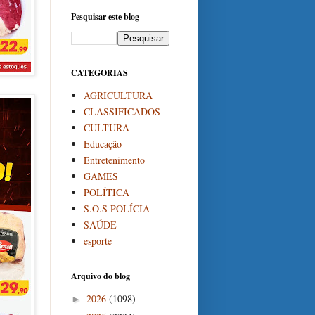
Pesquisar este blog
CATEGORIAS
AGRICULTURA
CLASSIFICADOS
CULTURA
Educação
Entretenimento
GAMES
POLÍTICA
S.O.S POLÍCIA
SAÚDE
esporte
Arquivo do blog
2026
(1098)
►