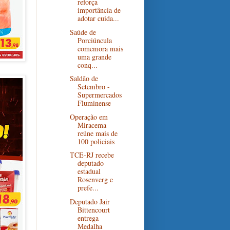
reforça
importância de
adotar cuida...
Saúde de
Porciúncula
comemora mais
uma grande
conq...
Saldão de
Setembro -
Supermercados
Fluminense
Operação em
Miracema
reúne mais de
100 policiais
TCE-RJ recebe
deputado
estadual
Rosenverg e
prefe...
Deputado Jair
Bittencourt
entrega
Medalha