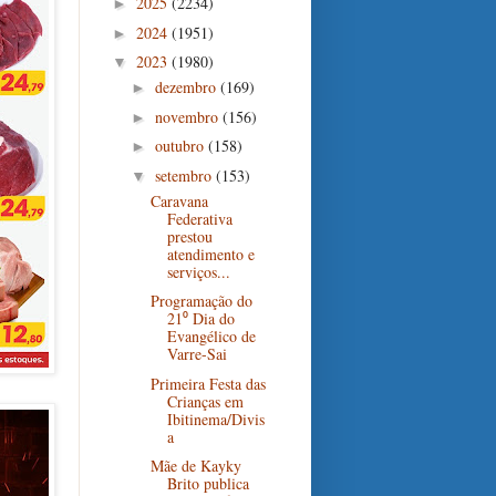
2025
(2234)
►
2024
(1951)
►
2023
(1980)
▼
dezembro
(169)
►
novembro
(156)
►
outubro
(158)
►
setembro
(153)
▼
Caravana
Federativa
prestou
atendimento e
serviços...
Programação do
21⁰ Dia do
Evangélico de
Varre-Sai
Primeira Festa das
Crianças em
Ibitinema/Divis
a
Mãe de Kayky
Brito publica