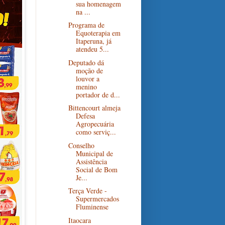
sua homenagem
na ...
Programa de
Equoterapia em
Itaperuna, já
atendeu 5...
Deputado dá
moção de
louvor a
menino
portador de d...
Bittencourt almeja
Defesa
Agropecuária
como serviç...
Conselho
Municipal de
Assistência
Social de Bom
Je...
Terça Verde -
Supermercados
Fluminense
Itaocara