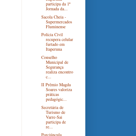
participa da 1ª
Jornada da...
Sacola Cheia -
Supermercados
Fluminense
Polícia Civil
recupera celular
furtado em
Itaperuna
Conselho
Municipal de
Segurança
realiza encontro
c...
II Prêmio Magda
Soares valoriza
práticas
pedagógic...
Secretária de
Turismo de
Varre-Sai
participa de
re...
Porciúncula