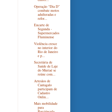
Operação “Dia D”
combate motos
adulteradas e
refor...
Encarte de
Segunda -
Supermercados
Fluminense
Violência cresce
no interior do
Rio de Janeiro
e p...
Secretária de
Saúde de Laje
do Muriaé se
reúne com...
Artesãos de
Cantagalo
participam de
Cadastro
Onlin...
Mais mobilidade
para
Porciúncula