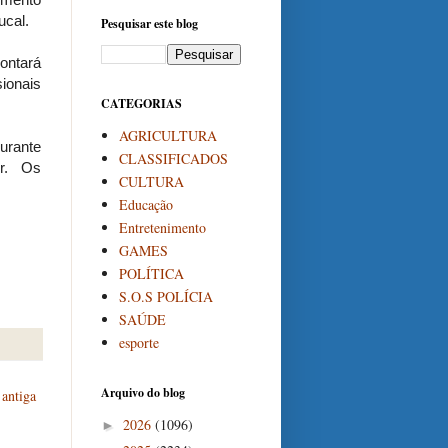
ucal.
Pesquisar este blog
contará
ionais
CATEGORIAS
AGRICULTURA
urante
CLASSIFICADOS
r. Os
CULTURA
Educação
Entretenimento
GAMES
POLÍTICA
S.O.S POLÍCIA
SAÚDE
esporte
Arquivo do blog
antiga
2026
(1096)
►