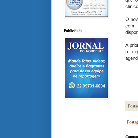
clínic
O novo
com u
Publicidade
dispon
A pri
o ex
agend
Posta
Posta
Compar