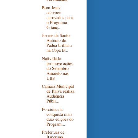
Bom Jesus
convoca
aprovados para
o Programa
Crianç...
Jovens de Santo
Antônio de
Pádua brilham
na Copa B...
Natividade
promove ações
do Setembro
Amarelo nas
UBS
Câmara Municipal
de Italva realiza
Audiência
Públi...
Porciúncula
conquista mais
duas edições do
Program...
Prefeitura de
Itaperuna