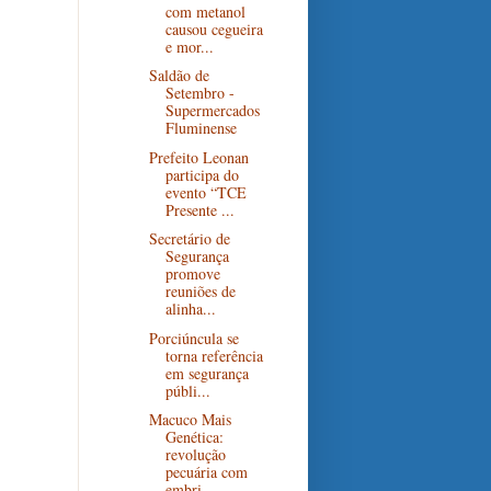
com metanol
causou cegueira
e mor...
Saldão de
Setembro -
Supermercados
Fluminense
Prefeito Leonan
participa do
evento “TCE
Presente ...
Secretário de
Segurança
promove
reuniões de
alinha...
Porciúncula se
torna referência
em segurança
públi...
Macuco Mais
Genética:
revolução
pecuária com
embri...