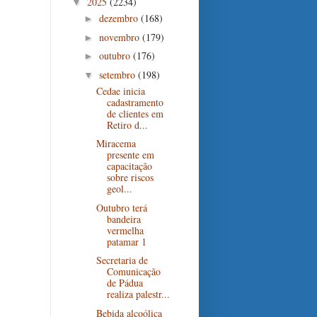
2025
(2234)
▼
dezembro
(168)
►
novembro
(179)
►
outubro
(176)
►
setembro
(198)
▼
Cedae inicia
cadastramento
de clientes em
Retiro d...
Miracema
presente em
capacitação
sobre riscos
geol...
Outubro terá
bandeira
vermelha
patamar 1
Secretaria de
Comunicação
de Pádua
realiza palestr...
Bebida alcoólica