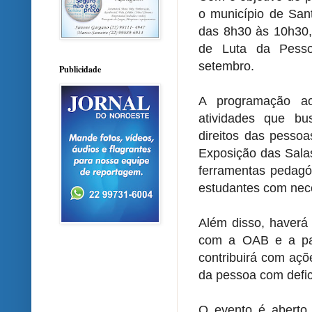
o município de San
das 8h30 às 10h30, 
de Luta da Pesso
setembro.
Publicidade
A programação a
atividades que bus
direitos das pessoa
Exposição das Salas
ferramentas pedagóg
estudantes com nece
Além disso, haverá 
com a OAB e a par
contribuirá com açõ
da pessoa com defic
O evento é aberto