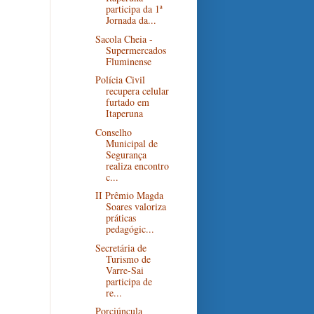
participa da 1ª
Jornada da...
Sacola Cheia -
Supermercados
Fluminense
Polícia Civil
recupera celular
furtado em
Itaperuna
Conselho
Municipal de
Segurança
realiza encontro
c...
II Prêmio Magda
Soares valoriza
práticas
pedagógic...
Secretária de
Turismo de
Varre-Sai
participa de
re...
Porciúncula