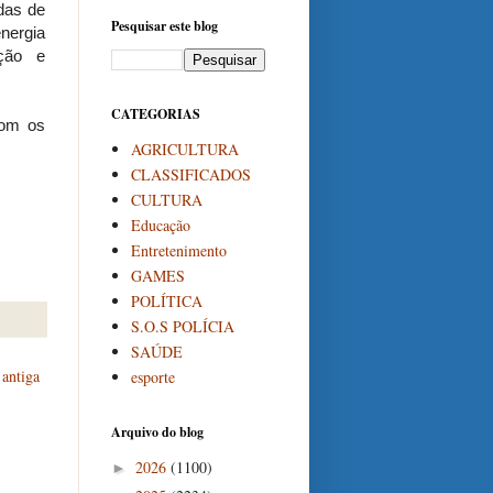
das de
Pesquisar este blog
nergia
nção e
CATEGORIAS
com os
AGRICULTURA
CLASSIFICADOS
CULTURA
Educação
Entretenimento
GAMES
POLÍTICA
S.O.S POLÍCIA
SAÚDE
antiga
esporte
Arquivo do blog
2026
(1100)
►