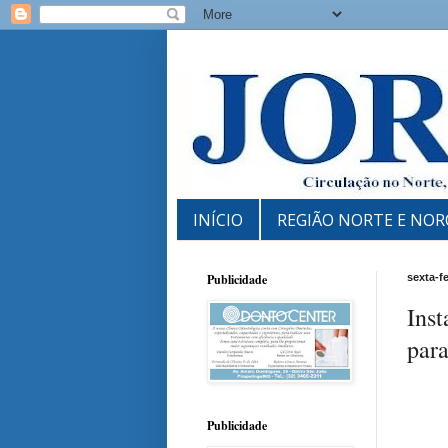
INÍCIO
REGIÃO NORTE E NOR
Publicidade
sexta-f
Inst
para
Publicidade