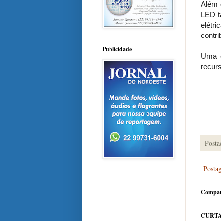
Além 
LED t
elétr
contri
Publicidade
Uma c
recurs
Posta
Posta
Compar
CURTA