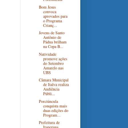
Bom Jesus
convoca
aprovados para
o Programa
Crianç...
Jovens de Santo
Antônio de
Pádua brilham
na Copa B...
Natividade
promove ações
do Setembro
Amarelo nas
UBS
Câmara Municipal
de Italva realiza
Audiência
Públi...
Porciúncula
conquista mais
duas edições do
Program...
Prefeitura de
Itaperuna