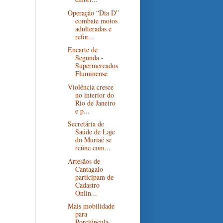
Operação “Dia D”
combate motos
adulteradas e
refor...
Encarte de
Segunda -
Supermercados
Fluminense
Violência cresce
no interior do
Rio de Janeiro
e p...
Secretária de
Saúde de Laje
do Muriaé se
reúne com...
Artesãos de
Cantagalo
participam de
Cadastro
Onlin...
Mais mobilidade
para
Porciúncula