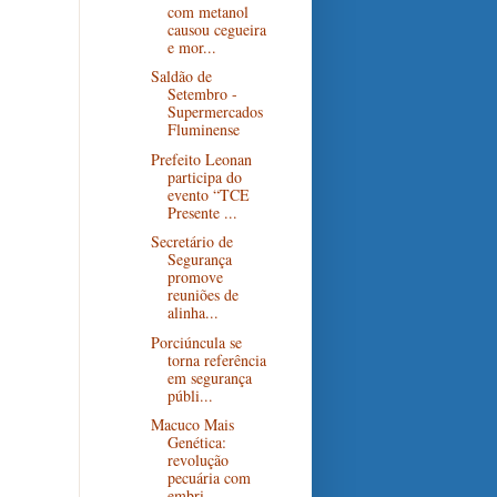
com metanol
causou cegueira
e mor...
Saldão de
Setembro -
Supermercados
Fluminense
Prefeito Leonan
participa do
evento “TCE
Presente ...
Secretário de
Segurança
promove
reuniões de
alinha...
Porciúncula se
torna referência
em segurança
públi...
Macuco Mais
Genética:
revolução
pecuária com
embri...