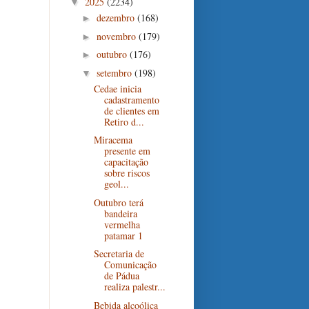
2025
(2234)
▼
dezembro
(168)
►
novembro
(179)
►
outubro
(176)
►
setembro
(198)
▼
Cedae inicia
cadastramento
de clientes em
Retiro d...
Miracema
presente em
capacitação
sobre riscos
geol...
Outubro terá
bandeira
vermelha
patamar 1
Secretaria de
Comunicação
de Pádua
realiza palestr...
Bebida alcoólica