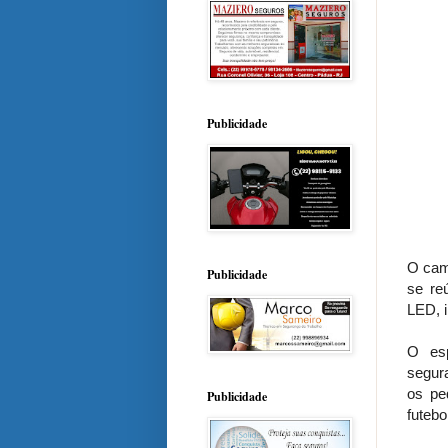
Publicidade
O cam
Publicidade
se re
LED, i
O esp
segura
os pe
Publicidade
futebo