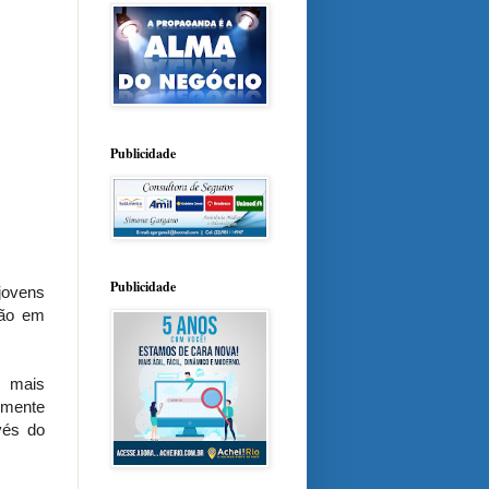
Publicidade
Publicidade
jovens
ção em
e mais
almente
vés do