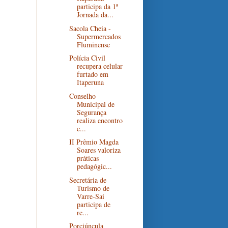
participa da 1ª
Jornada da...
Sacola Cheia -
Supermercados
Fluminense
Polícia Civil
recupera celular
furtado em
Itaperuna
Conselho
Municipal de
Segurança
realiza encontro
c...
II Prêmio Magda
Soares valoriza
práticas
pedagógic...
Secretária de
Turismo de
Varre-Sai
participa de
re...
Porciúncula