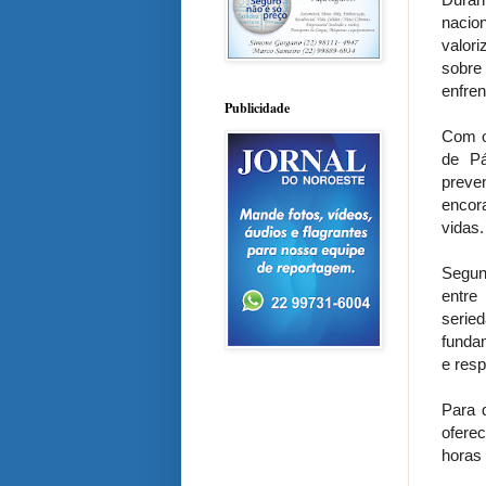
nacio
valor
sobre
enfren
Publicidade
Com o
de Pá
preve
encor
vidas.
Segund
entre
serie
fundam
e res
Para 
oferec
horas 