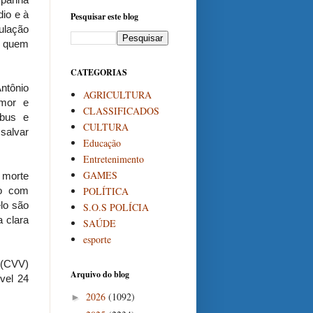
io e à
Pesquisar este blog
ulação
a quem
CATEGORIAS
ntônio
AGRICULTURA
amor e
CLASSIFICADOS
abus e
CULTURA
salvar
Educação
Entretenimento
GAMES
e morte
POLÍTICA
do com
lo são
S.O.S POLÍCIA
a clara
SAÚDE
esporte
 (CVV)
Arquivo do blog
ível 24
2026
(1092)
►