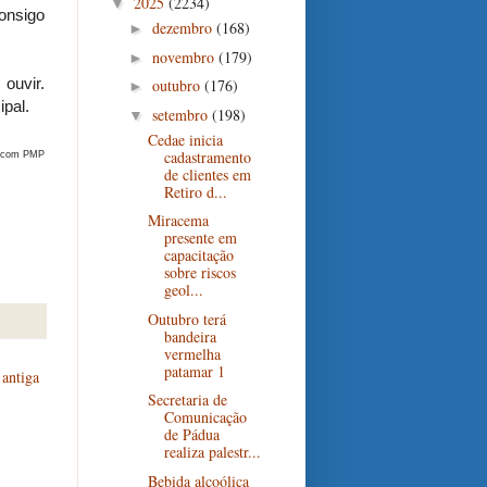
2025
(2234)
▼
onsigo
dezembro
(168)
►
novembro
(179)
►
ouvir.
outubro
(176)
►
ipal.
setembro
(198)
▼
Cedae inicia
cadastramento
scom PMP
de clientes em
Retiro d...
Miracema
presente em
capacitação
sobre riscos
geol...
Outubro terá
bandeira
vermelha
patamar 1
antiga
Secretaria de
Comunicação
de Pádua
realiza palestr...
Bebida alcoólica