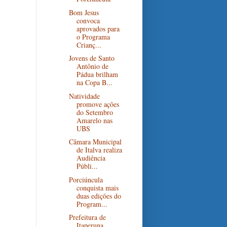
Bom Jesus
convoca
aprovados para
o Programa
Crianç...
Jovens de Santo
Antônio de
Pádua brilham
na Copa B...
Natividade
promove ações
do Setembro
Amarelo nas
UBS
Câmara Municipal
de Italva realiza
Audiência
Públi...
Porciúncula
conquista mais
duas edições do
Program...
Prefeitura de
Itaperuna