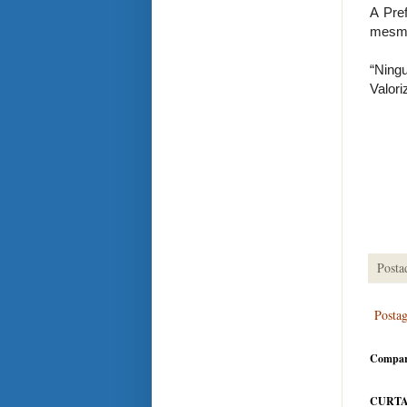
A Pre
mesmo
“Ning
Valori
Posta
Posta
Compar
CURTA