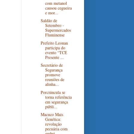
com metanol
causou cegueira
e mor...
Saldão de
Setembro -
Supermercados
Fluminense
Prefeito Leonan
participa do
evento “TCE
Presente ...
Secretário de
Segurança
promove
reuniões de
alinha...
Porciúncula se
torna referência
em segurança
públi...
Macuco Mais
Genética:
revolução
pecuária com
embri...