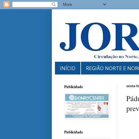
INÍCIO
REGIÃO NORTE E NOR
Publicidade
sexta-f
Pádu
prev
Publicidade