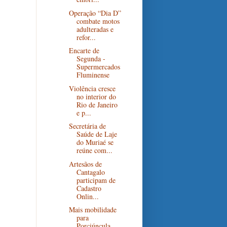
Operação “Dia D”
combate motos
adulteradas e
refor...
Encarte de
Segunda -
Supermercados
Fluminense
Violência cresce
no interior do
Rio de Janeiro
e p...
Secretária de
Saúde de Laje
do Muriaé se
reúne com...
Artesãos de
Cantagalo
participam de
Cadastro
Onlin...
Mais mobilidade
para
Porciúncula