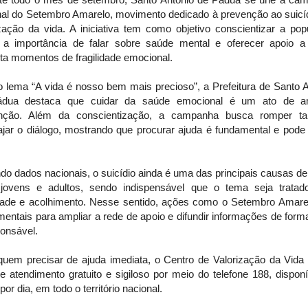
nal do Setembro Amarelo, movimento dedicado à prevenção ao suicíd
ização da vida. A iniciativa tem como objetivo conscientizar a pop
 a importância de falar sobre saúde mental e oferecer apoio 
ta momentos de fragilidade emocional.
 lema “A vida é nosso bem mais precioso”, a Prefeitura de Santo A
dua destaca que cuidar da saúde emocional é um ato de 
nção. Além da conscientização, a campanha busca romper t
ajar o diálogo, mostrando que procurar ajuda é fundamental e pode 
o dados nacionais, o suicídio ainda é uma das principais causas d
 jovens e adultos, sendo indispensável que o tema seja trata
dade e acolhimento. Nesse sentido, ações como o Setembro Amare
entais para ampliar a rede de apoio e difundir informações de form
ponsável.
quem precisar de ajuda imediata, o Centro de Valorização da Vida
e atendimento gratuito e sigiloso por meio do telefone 188, dispon
por dia, em todo o território nacional.