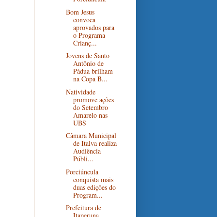
Bom Jesus
convoca
aprovados para
o Programa
Crianç...
Jovens de Santo
Antônio de
Pádua brilham
na Copa B...
Natividade
promove ações
do Setembro
Amarelo nas
UBS
Câmara Municipal
de Italva realiza
Audiência
Públi...
Porciúncula
conquista mais
duas edições do
Program...
Prefeitura de
Itaperuna