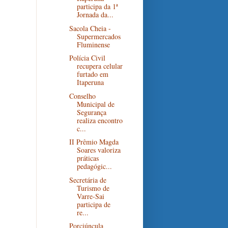
participa da 1ª
Jornada da...
Sacola Cheia -
Supermercados
Fluminense
Polícia Civil
recupera celular
furtado em
Itaperuna
Conselho
Municipal de
Segurança
realiza encontro
c...
II Prêmio Magda
Soares valoriza
práticas
pedagógic...
Secretária de
Turismo de
Varre-Sai
participa de
re...
Porciúncula