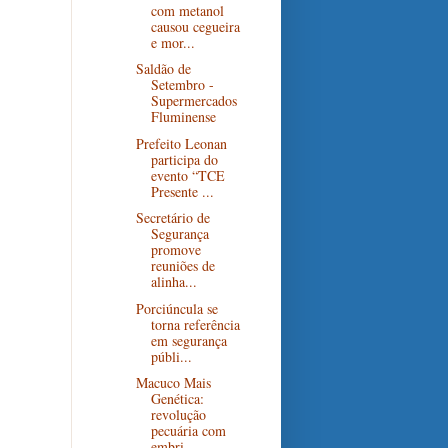
com metanol
causou cegueira
e mor...
Saldão de
Setembro -
Supermercados
Fluminense
Prefeito Leonan
participa do
evento “TCE
Presente ...
Secretário de
Segurança
promove
reuniões de
alinha...
Porciúncula se
torna referência
em segurança
públi...
Macuco Mais
Genética:
revolução
pecuária com
embri...