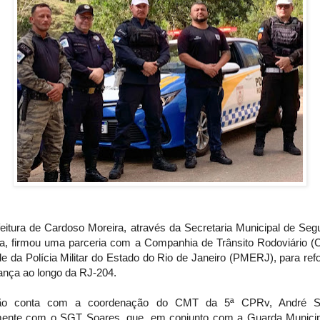
feitura de Cardoso Moreira, através da Secretaria Municipal de Seg
ca, firmou uma parceria com a Companhia de Trânsito Rodoviário (
e da Polícia Militar do Estado do Rio de Janeiro (PMERJ), para ref
ança ao longo da RJ-204.
ão conta com a coordenação do CMT da 5ª CPRv, André Sa
mente com o SGT Soares, que, em conjunto com a Guarda Municip