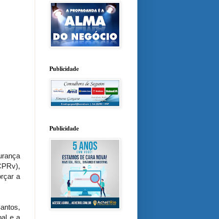
Publicidade
Publicidade
urança
CPRv),
orçar a
ntos,
al e a