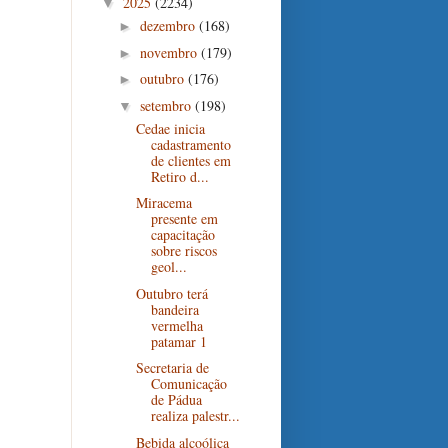
2025
(2234)
▼
dezembro
(168)
►
novembro
(179)
►
outubro
(176)
►
setembro
(198)
▼
Cedae inicia
cadastramento
de clientes em
Retiro d...
Miracema
presente em
capacitação
sobre riscos
geol...
Outubro terá
bandeira
vermelha
patamar 1
Secretaria de
Comunicação
de Pádua
realiza palestr...
Bebida alcoólica