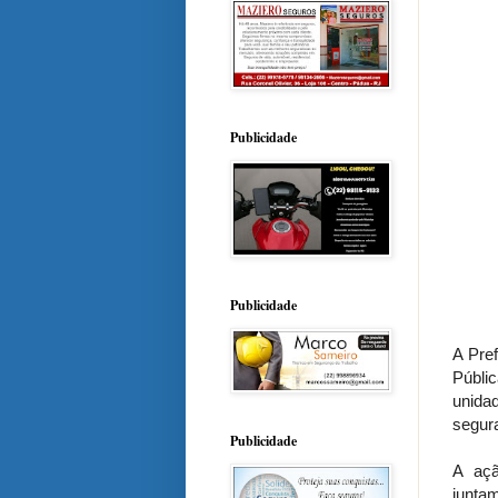
Publicidade
Publicidade
A Pre
Públi
unidad
segur
Publicidade
A aç
junta