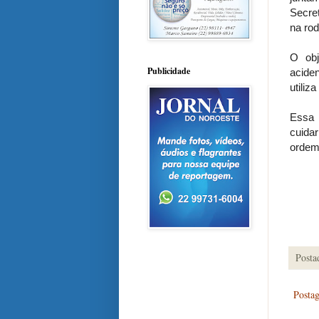
Secret
na rod
O obj
Publicidade
acide
utiliz
Essa 
cuida
ordem
Posta
Posta