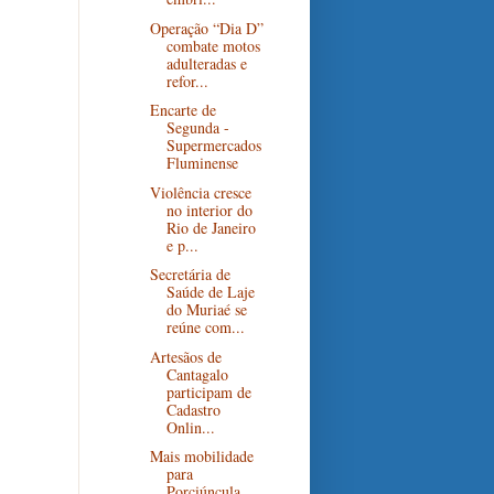
Operação “Dia D”
combate motos
adulteradas e
refor...
Encarte de
Segunda -
Supermercados
Fluminense
Violência cresce
no interior do
Rio de Janeiro
e p...
Secretária de
Saúde de Laje
do Muriaé se
reúne com...
Artesãos de
Cantagalo
participam de
Cadastro
Onlin...
Mais mobilidade
para
Porciúncula