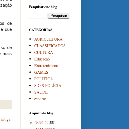
lização
Pesquisar este blog
cos de
se que
CATEGORIAS
AGRICULTURA
CLASSIFICADOS
sso de
CULTURA
o mais
Educação
Entretenimento
GAMES
POLÍTICA
S.O.S POLÍCIA
SAÚDE
esporte
Arquivo do blog
antiga
2026
(1100)
►