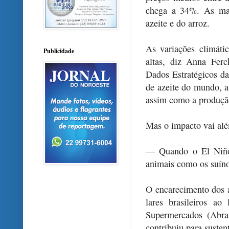
chega a 34%. As mai
azeite e do arroz.
As variações climát
Publicidade
altas, diz Anna Fer
Dados Estratégicos d
de azeite do mundo, a
assim como a produção
Mas o impacto vai alé
— Quando o El Niño 
animais como os suíno
O encarecimento dos 
lares brasileiros a
Supermercados (Abras
contribuiu para susten