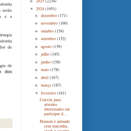
2025
(2234)
►
odontia
2024
(1951)
▼
s serão
dezembro
(171)
►
os e a
novembro
(160)
►
outubro
(154)
►
irurgia
setembro
(152)
►
dontia
agosto
(139)
dor de
►
julho
(145)
►
junho
(158)
►
ogia de
maio
(178)
►
m dos
abril
(167)
►
março
(187)
►
fevereiro
(161)
▼
Convite para
artesãos
interessados em
participar d...
Homem é autuado
com maconha,
crack e cocaína