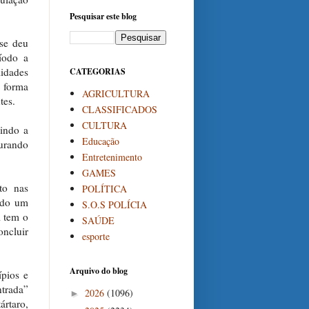
Pesquisar este blog
 se deu
íodo a
lidades
CATEGORIAS
a forma
AGRICULTURA
tes.
CLASSIFICADOS
CULTURA
indo a
Educação
curando
Entretenimento
GAMES
to nas
POLÍTICA
ando um
S.O.S POLÍCIA
 tem o
SAÚDE
oncluir
esporte
Arquivo do blog
ípios e
ntrada”
2026
(1096)
►
ártaro,