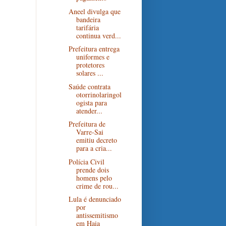
Aneel divulga que
bandeira
tarifária
continua verd...
Prefeitura entrega
uniformes e
protetores
solares ...
Saúde contrata
otorrinolaringol
ogista para
atender...
Prefeitura de
Varre-Sai
emitiu decreto
para a cria...
Polícia Civil
prende dois
homens pelo
crime de rou...
Lula é denunciado
por
antissemitismo
em Haia