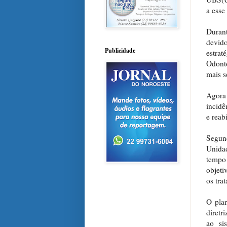
a esse
Durant
devid
Publicidade
estrat
Odonto
mais s
Agora
incidê
e reab
Segun
Unidad
tempo
objeti
os tra
O plan
diretr
ao sis