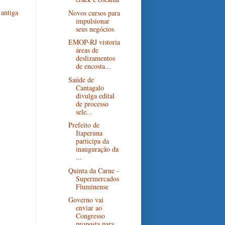
antiga
Novos cursos para
impulsionar
seus negócios
EMOP-RJ vistoria
áreas de
deslizamentos
de encosta...
Saúde de
Cantagalo
divulga edital
de processo
sele...
Prefeito de
Itaperuna
participa da
inauguração da
...
Quinta da Carne -
Supermercados
Fluminense
Governo vai
enviar ao
Congresso
proposta para