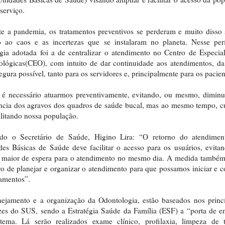
 serviço.
e a pandemia, os tratamentos preventivos se perderam e muito disso
o ao caos e as incertezas que se instalaram no planeta. Nesse per
égia adotada foi a de centralizar o atendimento no Centro de Especia
lógicas(CEO), com intuito de dar continuidade aos atendimentos, d
egura possível, tanto para os servidores e, principalmente para os pacien
 é necessário atuarmos preventivamente, evitando, ou mesmo, diminu
ncia dos agravos dos quadros de saúde bucal, mas ao mesmo tempo, 
ilitando nossa população.
do o Secretário de Saúde, Higino Lira: “O retorno do atendimen
es Básicas de Saúde deve facilitar o acesso para os usuários, evit
 maior de espera para o atendimento no mesmo dia. A medida também
vo de planejar e organizar o atendimento para que possamos iniciar e c
tamentos”.
ejamento e a organização da Odontologia, estão baseados nos princ
izes do SUS, sendo a Estratégia Saúde da Família (ESF) a “porta de e
tema. Lá serão realizados exame clínico, profilaxia, limpeza de t