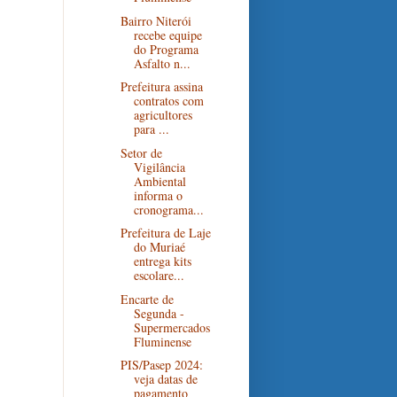
Bairro Niterói
recebe equipe
do Programa
Asfalto n...
Prefeitura assina
contratos com
agricultores
para ...
Setor de
Vigilância
Ambiental
informa o
cronograma...
Prefeitura de Laje
do Muriaé
entrega kits
escolare...
Encarte de
Segunda -
Supermercados
Fluminense
PIS/Pasep 2024:
veja datas de
pagamento