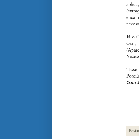
aplica
(extra
encam
necess
Já o C
Oral,
(Apar
Necess
“Esse 
Porci
Coord
Posta