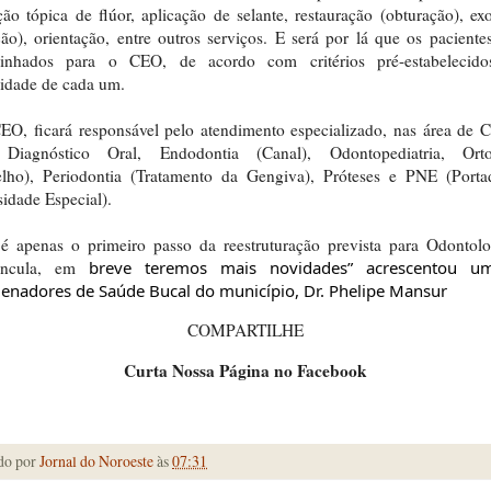
ção tópica de flúor, aplicação de selante, restauração (obturação), ex
ção), orientação, entre outros serviços. E será por lá que os paciente
inhados para o CEO, de acordo com critérios pré-estabelecid
idade de cada um.
EO, ficará responsável pelo atendimento especializado, nas área de C
 Diagnóstico Oral, Endodontia (Canal), Odontopediatria, Orto
elho), Periodontia (Tratamento da Gengiva), Próteses e PNE (Porta
idade Especial).
é apenas o primeiro passo da reestruturação prevista para Odontol
úncula, em
breve teremos mais novidades” acrescentou u
enadores de Saúde Bucal do município, Dr. Phelipe Mansur
COMPARTILHE
Curta Nossa Página no Facebook
do por
Jornal do Noroeste
às
07:31