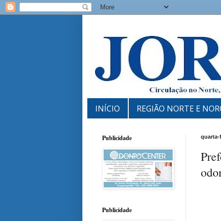
INÍCIO
REGIÃO NORTE E NOR
Publicidade
quarta-f
Pref
odo
Publicidade