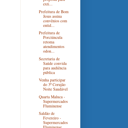
exti...
Prefeitura de Bom
Jesus assina
convênios com
entid...
Prefeitura de
Porciúncula
retoma
atendimentos
odon...
Secretaria de
Saúde convida
para audiência
pública
Venha participar
do 3º Corujão
Noite Saudável
Quarta Maluca -
Supermercados
Fluminense
Saldão de
Fevereiro -
Supermercados
Fluminense