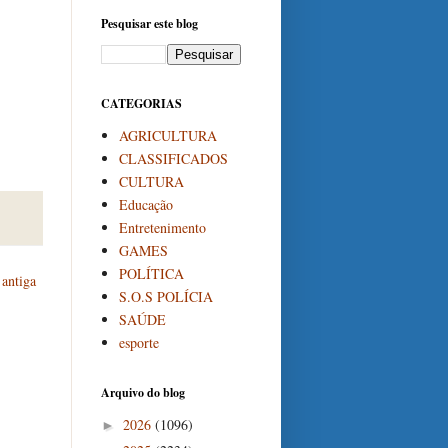
Pesquisar este blog
CATEGORIAS
AGRICULTURA
CLASSIFICADOS
CULTURA
Educação
Entretenimento
GAMES
POLÍTICA
antiga
S.O.S POLÍCIA
SAÚDE
esporte
Arquivo do blog
2026
(1096)
►