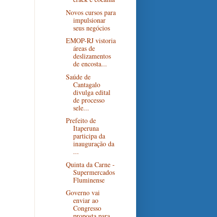
Novos cursos para
impulsionar
seus negócios
EMOP-RJ vistoria
áreas de
deslizamentos
de encosta...
Saúde de
Cantagalo
divulga edital
de processo
sele...
Prefeito de
Itaperuna
participa da
inauguração da
...
Quinta da Carne -
Supermercados
Fluminense
Governo vai
enviar ao
Congresso
proposta para