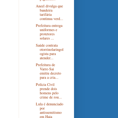
Aneel divulga que
bandeira
tarifária
continua verd...
Prefeitura entrega
uniformes e
protetores
solares ...
Saúde contrata
otorrinolaringol
ogista para
atender...
Prefeitura de
Varre-Sai
emitiu decreto
para a cria...
Polícia Civil
prende dois
homens pelo
crime de rou...
Lula é denunciado
por
antissemitismo
em Haia