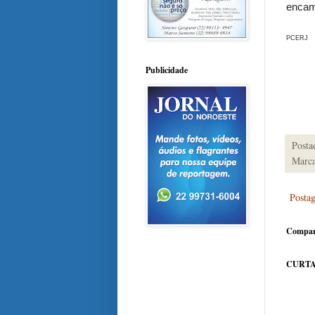
encami
PCERJ
Publicidade
Posta
Marca
Posta
Compar
CURTA