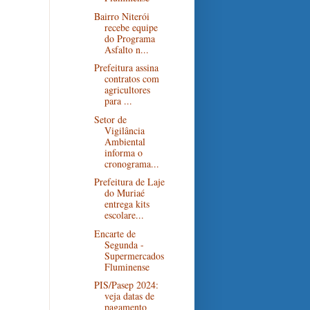
Bairro Niterói
recebe equipe
do Programa
Asfalto n...
Prefeitura assina
contratos com
agricultores
para ...
Setor de
Vigilância
Ambiental
informa o
cronograma...
Prefeitura de Laje
do Muriaé
entrega kits
escolare...
Encarte de
Segunda -
Supermercados
Fluminense
PIS/Pasep 2024:
veja datas de
pagamento