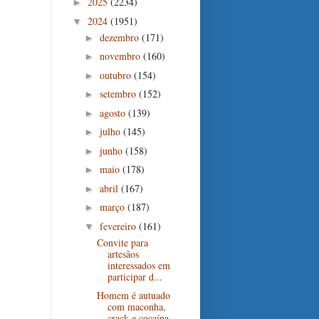
2025
(2234)
►
2024
(1951)
▼
dezembro
(171)
►
novembro
(160)
►
outubro
(154)
►
setembro
(152)
►
agosto
(139)
►
julho
(145)
►
junho
(158)
►
maio
(178)
►
abril
(167)
►
março
(187)
►
fevereiro
(161)
▼
Convite para
artesãos
interessados em
participar d...
Homem é autuado
com maconha,
crack e cocaína