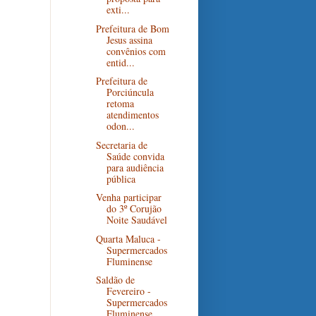
exti...
Prefeitura de Bom
Jesus assina
convênios com
entid...
Prefeitura de
Porciúncula
retoma
atendimentos
odon...
Secretaria de
Saúde convida
para audiência
pública
Venha participar
do 3º Corujão
Noite Saudável
Quarta Maluca -
Supermercados
Fluminense
Saldão de
Fevereiro -
Supermercados
Fluminense