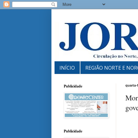
INÍCIO
REGIÃO NORTE E NOR
Publicidade
quarta-
Morr
gove
Publicidade