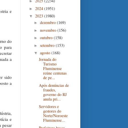
2025
(2234)
►
2024
(1951)
►
stria e
2023
(1980)
▼
dezembro
(169)
►
novembro
(156)
►
outubro
(158)
►
erno do
setembro
(153)
►
o para
agosto
(168)
ecretar
▼
omada a
Jornada do
Turismo
Fluminense
reúne centenas
er sido
de pe...
posto a
Após denúncias de
fraudes,
governo do RJ
anula pri...
Servidores e
gestores do
ústria,
Norte/Noroeste
ícia e
Fluminense...
m pesar
Prefeitura busca