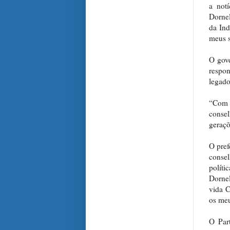
a notí
Dornel
da Ind
meus s
O gove
respon
legado
“Com 
consel
geraçõ
O pref
consel
polít
Dornel
vida C
os meu
O Part