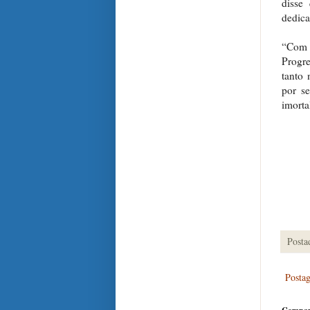
disse
dedica
“Com 
Progre
tanto 
por se
imorta
Posta
Posta