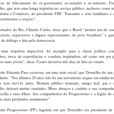
cia de falecimento do ex-governador, ex-senador e ex-ministro, Fr
les, que teve uma longa trajetória no serviço público, inclusive como m
ústria e Comércio, do presidente FHC. Transmito a seus familiares e
entimentos e orações".
rnador do Rio, Cláudio Castro, disse que o Brasil “perdeu um de se
sáveis, expressivos e dignos representantes do povo brasileiro” e qu
 de diálogo e luta pela democracia.
uma trajetória impecável, foi exemplo para a classe política co
hos, troca de experiências e conduta inspiradora, tal como um pai 
es mais jovens”, disse. Castro decretou três dias de luto no estado.
eito Eduardo Paes escreveu, em uma rede social, que Dornelles foi um
heiro. “Nos últimos 20 anos não fiz um movimento sequer em minha tra
ica sem ouvi-lo antes. Homem público honrado, amigo leal, pai e 
les deixará muitas saudades. Meus abraços e carinho a sua companh
ecília e suas filhas. Aos companheiros do Progressistas e a legião de
s mais profundos sentimentos”.
ido Progressistas (PP), legenda em que Dornelles era presidente de