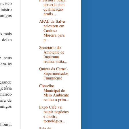
ancisco
parceria para
qualificação
inistro
profis...
 amigos
APAE de Italva
palestrou em
Cardoso
us mais
Moreira para
e deixa
p...
Secretário do
Ambiente de
Itaperuna
m seus
realiza visita...
para as
Quinta da Carne -
Supermercados
Fluminense
 grande
Conselho
jetória
Municipal de
marido
Meio Ambiente
realiza a prim...
eira de
 amigos
Expo Café vai
reunir negócios
e mostra
tecnológica...
 honra,
Sala do