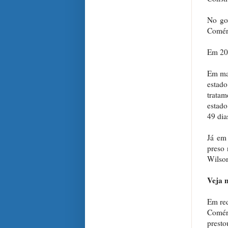
No gov
Comérc
Em 200
Em mar
estad
tratam
estado
49 dia
Já em 
preso 
Wilson
Veja n
Em red
Comér
presto