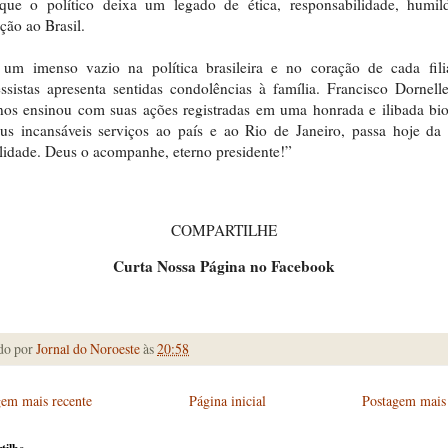
 que o político deixa um legado de ética, responsabilidade, humil
ção ao Brasil.
um imenso vazio na política brasileira e no coração de cada fili
ssistas apresenta sentidas condolências à família. Francisco Dornell
nos ensinou com suas ações registradas em uma honrada e ilibada bio
us incansáveis serviços ao país e ao Rio de Janeiro, passa hoje da
lidade. Deus o acompanhe, eterno presidente!”
COMPARTILHE
Curta Nossa Página no Facebook
do por
Jornal do Noroeste
às
20:58
gem mais recente
Página inicial
Postagem mais 