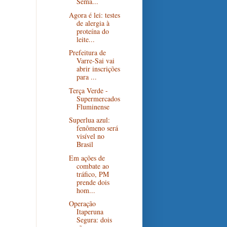
Sema...
Agora é lei: testes
de alergia à
proteína do
leite...
Prefeitura de
Varre-Sai vai
abrir inscrições
para ...
Terça Verde -
Supermercados
Fluminense
Superlua azul:
fenômeno será
visível no
Brasil
Em ações de
combate ao
tráfico, PM
prende dois
hom...
Operação
Itaperuna
Segura: dois