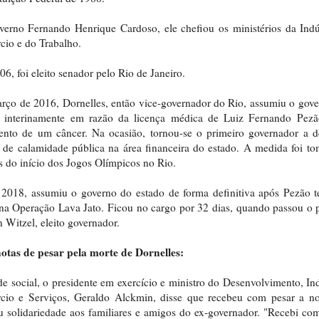
erno Fernando Henrique Cardoso, ele chefiou os ministérios da Indú
io e do Trabalho.
6, foi eleito senador pelo Rio de Janeiro.
ço de 2016, Dornelles, então vice-governador do Rio, assumiu o gov
o interinamente em razão da licença médica de Luiz Fernando Pezã
ento de um câncer. Na ocasião, tornou-se o primeiro governador a d
 de calamidade pública na área financeira do estado. A medida foi t
s do início dos Jogos Olímpicos no Rio.
2018, assumiu o governo do estado de forma definitiva após Pezão t
na Operação Lava Jato. Ficou no cargo por 32 dias, quando passou o 
 Witzel, eleito governador.
otas de pesar pela morte de Dornelles:
e social, o presidente em exercício e ministro do Desenvolvimento, Ind
cio e Serviços, Geraldo Alckmin, disse que recebeu com pesar a not
u solidariedade aos familiares e amigos do ex-governador. "Recebi co