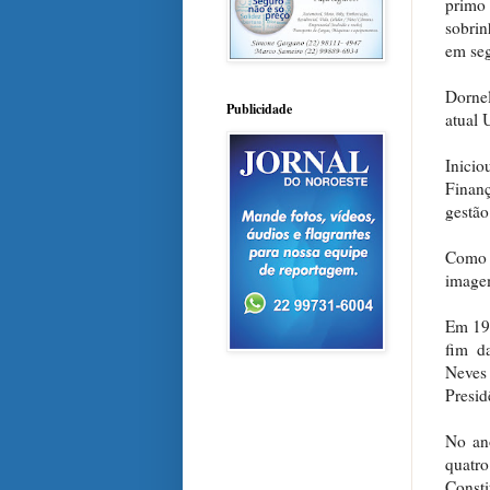
primo
sobri
em seg
Dornel
Publicidade
atual 
Inicio
Finanç
gestão
Como 
imagem
Em 198
fim da
Neves
Presid
No ano
quatro
Consti