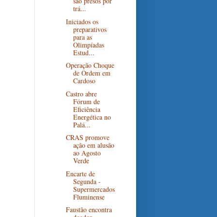
são presos por
trá...
Iniciados os
preparativos
para as
Olimpíadas
Estud...
Operação Choque
de Ordem em
Cardoso
Castro abre
Fórum de
Eficiência
Energética no
Palá...
CRAS promove
ação em alusão
ao Agosto
Verde
Encarte de
Segunda -
Supermercados
Fluminense
Faustão encontra