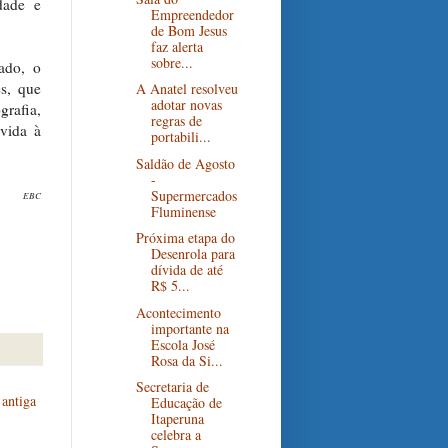
dade e
Empreendedor
de Bom Jesus
faz alerta
sobre...
ado, o
es, que
A Anatel resolveu
adotar novas
grafia,
regras de
 vida à
portabili...
Saldão de Agosto
-
Supermercados
EBC
Fluminense
Próxima etapa do
Desenrola para
dívida de até
R$ 5...
Acontecimento
importante na
Escola José
Rosa da Si...
Secretaria de
antiga
Educação de
Itaperuna
celebra a