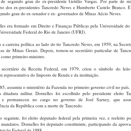
 de segundo grau do ex-presidente Getúlio Vargas. Por parte de mã
nho dos ex-presidentes Tancredo Neves e Humberto Castelo Branco. É
undo grau do ex-senador e ex- governador de Minas Aécio Neves.
les era formado em Direito e Finanças Públicas pela Universidade do 
Universidade Federal do Rio de Janeiro (UFRJ).
u a carreira política ao lado do tio Tancredo Neves, em 1959, na Secret
as de Minas Gerais. Depois, tornou-se secretário particular de Tanc
 como primeiro-ministro.
secretário da Receita Federal, em 1979, criou o símbolo do leã
 representativa do Imposto de Renda e da instituição.
5, assumiu o ministério da Fazenda no primeiro governo civil no país,
 ditadura militar. Dornelles foi escolhido pelo presidente eleito T
 e permaneceu no cargo no governo de José Sarney, que ass
ência da República com a morte de Tancredo.
 seguinte, foi eleito deputado federal pela primeira vez, e reeleito p
 mandatos. Dornelles foi deputado constituinte, participando da aprov
tuição Federal de 1988.