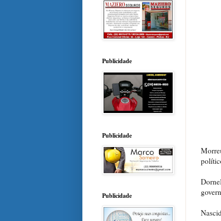
Publicidade
Publicidade
Morreu
políti
Dornel
govern
Publicidade
Nascid