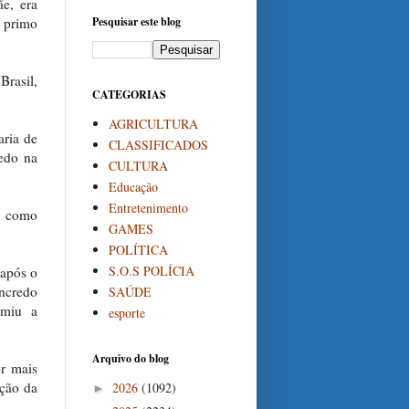
e, era
 primo
Pesquisar este blog
Brasil,
CATEGORIAS
AGRICULTURA
aria de
CLASSIFICADOS
redo na
CULTURA
Educação
Entretenimento
o como
GAMES
POLÍTICA
S.O.S POLÍCIA
 após o
ancredo
SAÚDE
umiu a
esporte
Arquivo do blog
or mais
ação da
2026
(1092)
►