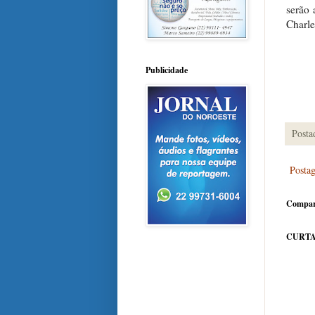
serão 
Charle
Publicidade
Posta
Posta
Compar
CURTA