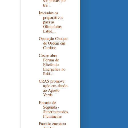
são presos por
trá...
Iniciados os
preparativos
para as
Olimpíadas
Estud...
Operação Choque
de Ordem em
Cardoso
Castro abre
Fórum de
Eficiência
Energética no
Palá...
CRAS promove
ação em alusão
ao Agosto
Verde
Encarte de
Segunda -
Supermercados
Fluminense
Faustão encontra