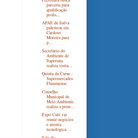
parceria para
qualificação
profis...
APAE de Italva
palestrou em
Cardoso
Moreira para
p...
Secretário do
Ambiente de
Itaperuna
realiza visita...
Quinta da Carne -
Supermercados
Fluminense
Conselho
Municipal de
Meio Ambiente
realiza a prim...
Expo Café vai
reunir negócios
e mostra
tecnológica...
Sala do