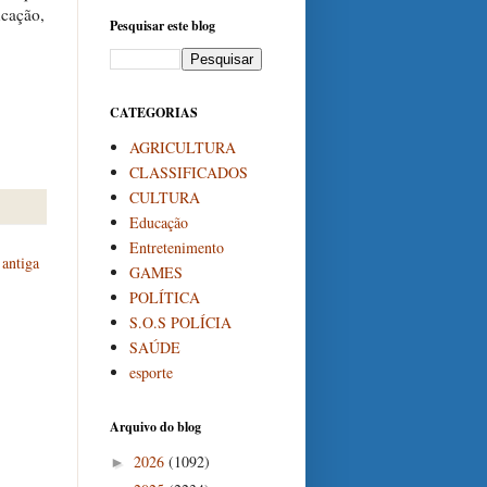
ucação,
Pesquisar este blog
CATEGORIAS
AGRICULTURA
CLASSIFICADOS
CULTURA
Educação
Entretenimento
antiga
GAMES
POLÍTICA
S.O.S POLÍCIA
SAÚDE
esporte
Arquivo do blog
2026
(1092)
►