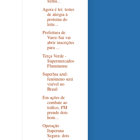
Sema...
Agora é lei: testes
de alergia à
proteína do
leite...
Prefeitura de
Varre-Sai vai
abrir inscrições
para ...
Terça Verde -
Supermercados
Fluminense
Superlua azul:
fenômeno será
visível no
Brasil
Em ações de
combate ao
tráfico, PM
prende dois
hom...
Operação
Itaperuna
Segura: dois