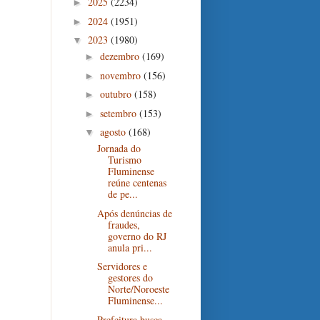
2025
(2234)
►
2024
(1951)
►
2023
(1980)
▼
dezembro
(169)
►
novembro
(156)
►
outubro
(158)
►
setembro
(153)
►
agosto
(168)
▼
Jornada do
Turismo
Fluminense
reúne centenas
de pe...
Após denúncias de
fraudes,
governo do RJ
anula pri...
Servidores e
gestores do
Norte/Noroeste
Fluminense...
Prefeitura busca