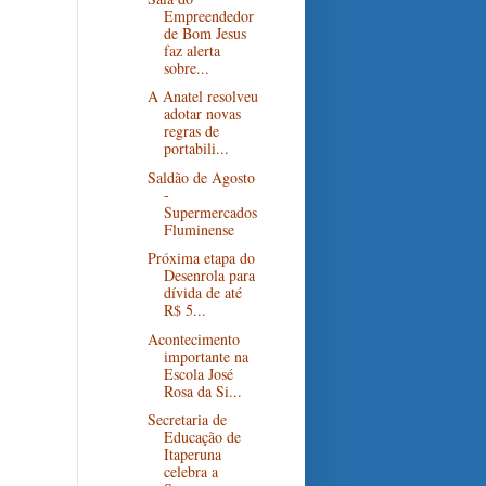
Empreendedor
de Bom Jesus
faz alerta
sobre...
A Anatel resolveu
adotar novas
regras de
portabili...
Saldão de Agosto
-
Supermercados
Fluminense
Próxima etapa do
Desenrola para
dívida de até
R$ 5...
Acontecimento
importante na
Escola José
Rosa da Si...
Secretaria de
Educação de
Itaperuna
celebra a