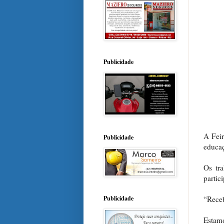
Publicidade
A Fei
Publicidade
educaç
Os tr
partic
“Receb
Publicidade
Estamo