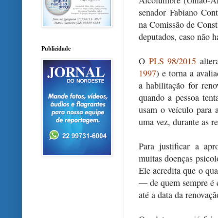
Alcolumbre (União-AP)
senador Fabiano Cont
na Comissão de Constit
deputados, caso não h
Publicidade
O
PLS 98/2015
alter
1997
) e torna a avali
a habilitação for ren
quando a pessoa tent
usam o veículo para 
uma vez, durante as re
Para justificar a a
muitas doenças psico
Ele acredita que o qu
— de quem sempre é e
até a data da renovação