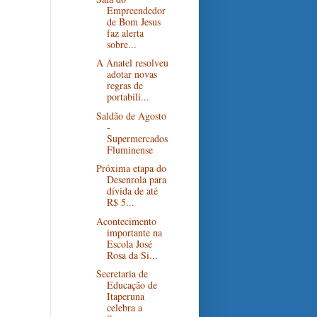
Empreendedor
de Bom Jesus
faz alerta
sobre...
A Anatel resolveu
adotar novas
regras de
portabili...
Saldão de Agosto
-
Supermercados
Fluminense
Próxima etapa do
Desenrola para
dívida de até
R$ 5...
Acontecimento
importante na
Escola José
Rosa da Si...
Secretaria de
Educação de
Itaperuna
celebra a