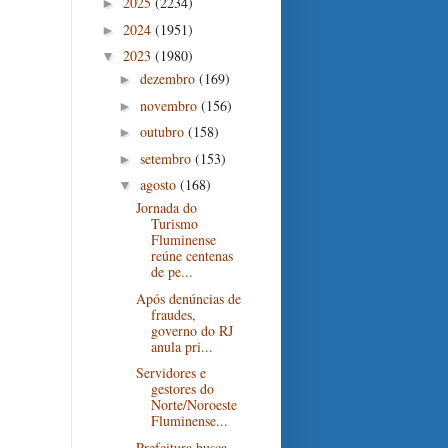
2025
(2234)
►
2024
(1951)
►
2023
(1980)
▼
dezembro
(169)
►
novembro
(156)
►
outubro
(158)
►
setembro
(153)
►
agosto
(168)
▼
Jornada do
Turismo
Fluminense
reúne centenas
de pe...
Após denúncias de
fraudes,
governo do RJ
anula pri...
Servidores e
gestores do
Norte/Noroeste
Fluminense...
Prefeitura busca