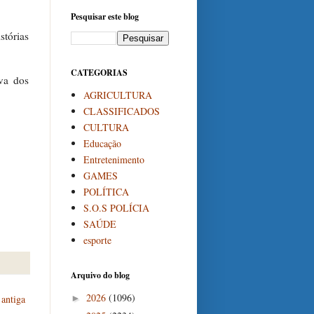
Pesquisar este blog
stórias
CATEGORIAS
va dos
AGRICULTURA
CLASSIFICADOS
CULTURA
Educação
Entretenimento
GAMES
POLÍTICA
S.O.S POLÍCIA
SAÚDE
esporte
Arquivo do blog
2026
(1096)
►
antiga