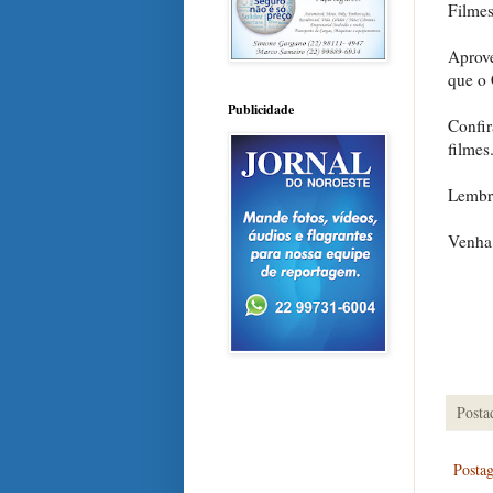
Filmes
Aprove
que o 
Publicidade
Confi
filmes
Lembra
Venha 
Posta
Posta