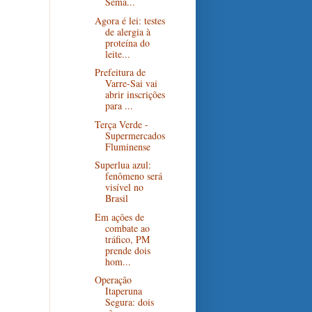
Sema...
Agora é lei: testes
de alergia à
proteína do
leite...
Prefeitura de
Varre-Sai vai
abrir inscrições
para ...
Terça Verde -
Supermercados
Fluminense
Superlua azul:
fenômeno será
visível no
Brasil
Em ações de
combate ao
tráfico, PM
prende dois
hom...
Operação
Itaperuna
Segura: dois