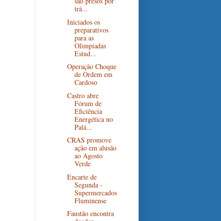
são presos por
trá...
Iniciados os
preparativos
para as
Olimpíadas
Estud...
Operação Choque
de Ordem em
Cardoso
Castro abre
Fórum de
Eficiência
Energética no
Palá...
CRAS promove
ação em alusão
ao Agosto
Verde
Encarte de
Segunda -
Supermercados
Fluminense
Faustão encontra