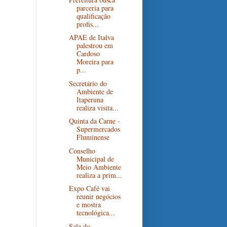
parceria para
qualificação
profis...
APAE de Italva
palestrou em
Cardoso
Moreira para
p...
Secretário do
Ambiente de
Itaperuna
realiza visita...
Quinta da Carne -
Supermercados
Fluminense
Conselho
Municipal de
Meio Ambiente
realiza a prim...
Expo Café vai
reunir negócios
e mostra
tecnológica...
Sala do