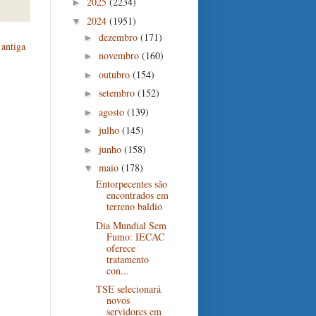
2025
(2234)
►
2024
(1951)
▼
dezembro
(171)
►
antiga
novembro
(160)
►
outubro
(154)
►
setembro
(152)
►
agosto
(139)
►
julho
(145)
►
junho
(158)
►
maio
(178)
▼
Entorpecentes são
encontrados em
terreno baldio
Dia Mundial Sem
Fumo: IECAC
oferece
tratamento
con...
TSE selecionará
novos
servidores em