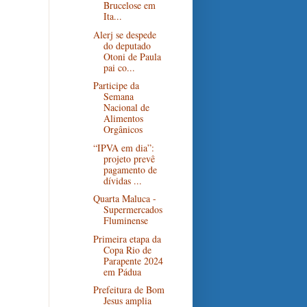
Brucelose em
Ita...
Alerj se despede
do deputado
Otoni de Paula
pai co...
Participe da
Semana
Nacional de
Alimentos
Orgânicos
“IPVA em dia”:
projeto prevê
pagamento de
dívidas ...
Quarta Maluca -
Supermercados
Fluminense
Primeira etapa da
Copa Rio de
Parapente 2024
em Pádua
Prefeitura de Bom
Jesus amplia