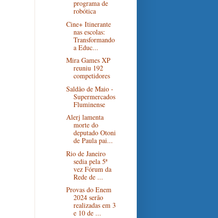
programa de
robótica
Cine+ Itinerante
nas escolas:
Transformando
a Educ...
Mira Games XP
reuniu 192
competidores
Saldão de Maio -
Supermercados
Fluminense
Alerj lamenta
morte do
deputado Otoni
de Paula pai...
Rio de Janeiro
sedia pela 5ª
vez Fórum da
Rede de ...
Provas do Enem
2024 serão
realizadas em 3
e 10 de ...