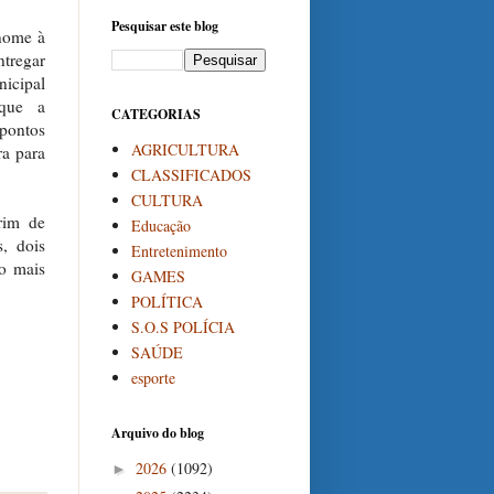
Pesquisar este blog
 nome à
ntregar
nicipal
 que a
CATEGORIAS
 pontos
AGRICULTURA
ra para
CLASSIFICADOS
CULTURA
rim de
Educação
, dois
Entretenimento
ro mais
GAMES
POLÍTICA
S.O.S POLÍCIA
SAÚDE
esporte
Arquivo do blog
2026
(1092)
►