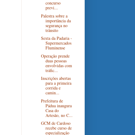
concurso
previ...
Palestra sobre a
importância da
segurança no
trânsito
Sexta da Padaria -
Supermercados
Fluminense
Operação prende
duas pessoas
envolvidas com
tráfic...
Inscrições abertas
para a primeira
corrida e
camin...
Prefeitura de
Pádua inaugura
Casa do
Artesão, no C...
GCM de Cardoso
recebe curso de
especialização