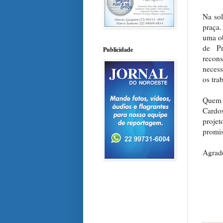
Na sol
praça.
uma ob
de Pr
Publicidade
recons
necess
os tra
Quem 
Cardo
projet
promis
Agrade