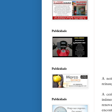
Publicidade
Publicidade
A noi
reinau
A cer
inúme
Publicidade
renova
encont