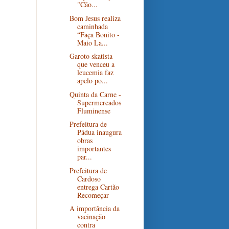
"Cão...
Bom Jesus realiza
caminhada
“Faça Bonito -
Maio La...
Garoto skatista
que venceu a
leucemia faz
apelo po...
Quinta da Carne -
Supermercados
Fluminense
Prefeitura de
Pádua inaugura
obras
importantes
par...
Prefeitura de
Cardoso
entrega Cartão
Recomeçar
A importância da
vacinação
contra