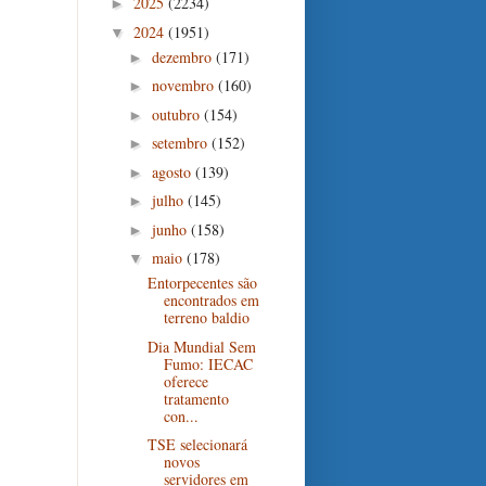
2025
(2234)
►
2024
(1951)
▼
dezembro
(171)
►
novembro
(160)
►
outubro
(154)
►
setembro
(152)
►
agosto
(139)
►
julho
(145)
►
junho
(158)
►
maio
(178)
▼
Entorpecentes são
encontrados em
terreno baldio
Dia Mundial Sem
Fumo: IECAC
oferece
tratamento
con...
TSE selecionará
novos
servidores em