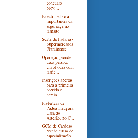
concurso
previ...
Palestra sobre a
importância da
segurança no
trânsito
Sexta da Padaria -
Supermercados
Fluminense
Operação prende
duas pessoas
envolvidas com
tráfic...
Inscrições abertas
para a primeira
corrida e
camin...
Prefeitura de
Pádua inaugura
Casa do
Artesão, no C...
GCM de Cardoso
recebe curso de
especialização