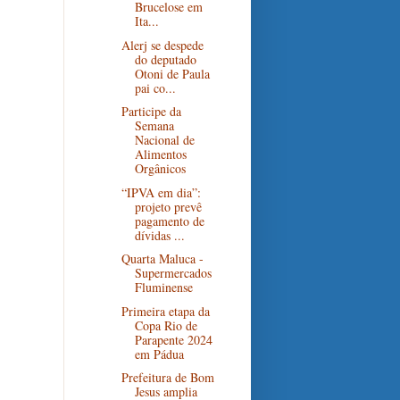
Brucelose em
Ita...
Alerj se despede
do deputado
Otoni de Paula
pai co...
Participe da
Semana
Nacional de
Alimentos
Orgânicos
“IPVA em dia”:
projeto prevê
pagamento de
dívidas ...
Quarta Maluca -
Supermercados
Fluminense
Primeira etapa da
Copa Rio de
Parapente 2024
em Pádua
Prefeitura de Bom
Jesus amplia