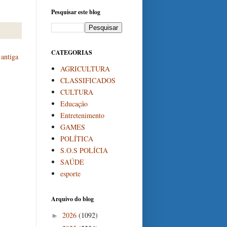
Pesquisar este blog
CATEGORIAS
antiga
AGRICULTURA
CLASSIFICADOS
CULTURA
Educação
Entretenimento
GAMES
POLÍTICA
S.O.S POLÍCIA
SAÚDE
esporte
Arquivo do blog
2026
(1092)
►