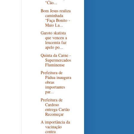
"Cão...
Bom Jesus realiza
caminhada
“Faça Bonito -
Maio La...
Garoto skatista
que venceu a
leucemia faz
apelo po...
Quinta da Carne -
Supermercados
Fluminense
Prefeitura de
Pádua inaugura
obras
importantes
par...
Prefeitura de
Cardoso
entrega Cartão
Recomeçar
A importância da
vacinação
contra