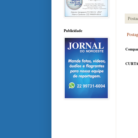
Posta
Publicidade
Posta
Compar
CURTA