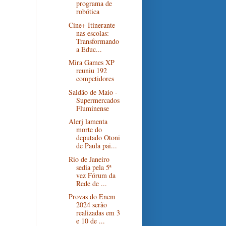
programa de
robótica
Cine+ Itinerante
nas escolas:
Transformando
a Educ...
Mira Games XP
reuniu 192
competidores
Saldão de Maio -
Supermercados
Fluminense
Alerj lamenta
morte do
deputado Otoni
de Paula pai...
Rio de Janeiro
sedia pela 5ª
vez Fórum da
Rede de ...
Provas do Enem
2024 serão
realizadas em 3
e 10 de ...