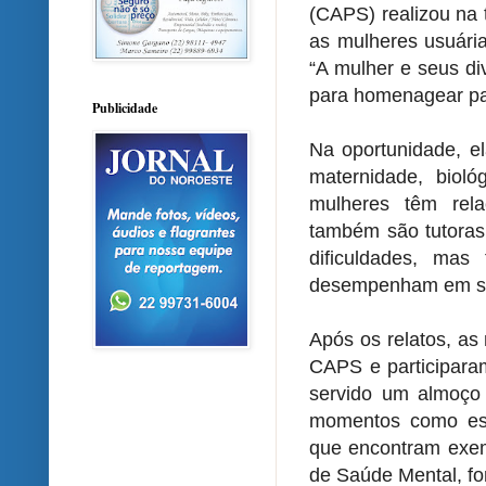
(CAPS) realizou na 
as mulheres usuári
“A mulher e seus di
para homenagear pa
Publicidade
Na oportunidade, e
maternidade, biol
mulheres têm rela
também são tutoras
dificuldades, ma
desempenham em seu
Após os relatos, a
CAPS e participaram
servido um almoço 
momentos como ess
que encontram exem
de Saúde Mental, fo