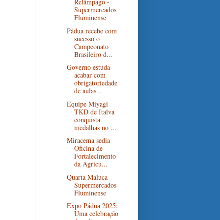
Relâmpago -
Supermercados
Fluminense
Pádua recebe com
sucesso o
Campeonato
Brasileiro d...
Governo estuda
acabar com
obrigatoriedade
de aulas...
Equipe Miyagi
TKD de Italva
conquista
medalhas no ...
Miracema sedia
Oficina de
Fortalecimento
da Agricu...
Quarta Maluca -
Supermercados
Fluminense
Expo Pádua 2025:
Uma celebração