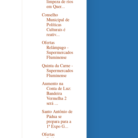
limpeza de rios
em Quer...
Conselho
Municipal de
Políticas
Culturais é
reativ...
Ofertas
Relâmpago -
Supermercados
Fluminense
Quinta da Carne -
Supermercados
Fluminense
Aumento na
Conta de Luz:
Bandeira
Vermelha 2
será ...
Santo Antônio de
Pádua se
prepara para a
1ª Expo G...
Ofertas