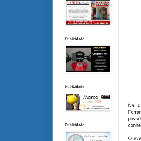
Publicidade
Publicidade
N
a qu
Ferra
priva
Publicidade
conhec
O eve