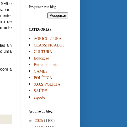
 1996 e
Pesquisar este blog
rapan-
mente,
iro de
imento
CATEGORIAS
AGRICULTURA
CLASSIFICADOS
das 8h
CULTURA
to uma
Educação
Entretenimento
a com a
GAMES
POLÍTICA
S.O.S POLÍCIA
SAÚDE
esporte
Arquivo do blog
2026
(1100)
►