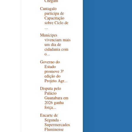
Chegam
Cantagalo
participa de
Capacitação
sobre Ciclo de
...
Munícipes
vivenciam mais
um dia de
cidadania com
o...
Governo do
Estado
promove 3ª
edição do
Projeto Agr...
Disputa pelo
Palácio
Guanabara em
2026 ganha
força...
Encarte de
Segunda -
Supermercados
Fluminense