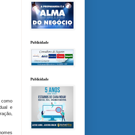
Publicidade
Publicidade
o como
dual e
ração,
 nomes