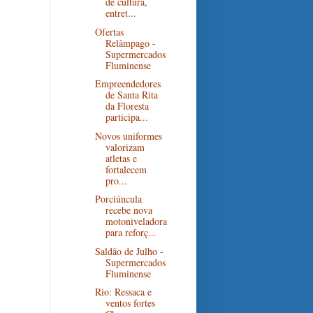
de cultura,
entret...
Ofertas
Relâmpago -
Supermercados
Fluminense
Empreendedores
de Santa Rita
da Floresta
participa...
Novos uniformes
valorizam
atletas e
fortalecem
pro...
Porciúncula
recebe nova
motoniveladora
para reforç...
Saldão de Julho -
Supermercados
Fluminense
Rio: Ressaca e
ventos fortes