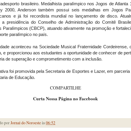
adesporto brasileiro. Medalhista paralímpico nos Jogos de Atlanta
y 2000, Anderson também possui seis medalhas em Jogos Pa
canos e já foi recordista mundial no lançamento de disco. Atual
 a presidência do Conselho de Administração do Comitê Brasile
s Paralímpicos (CBCP), atuando ativamente na promoção e fortalec
orte paralímpico no país.
vidade aconteceu na Sociedade Musical Fraternidade Cordeirense, 
h, e proporcionou aos estudantes a oportunidade de conhecer de per
tória de superação e comprometimento com a inclusão.
iativa foi promovida pela Secretaria de Esportes e Lazer, em parceri
taria de Educação.
COMPARTILHE
Curta Nossa Página no Facebook
do por
Jornal do Noroeste
às
06:52