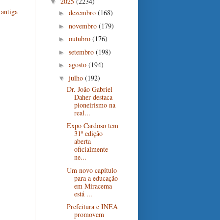
2025
(2234)
▼
antiga
dezembro
(168)
►
novembro
(179)
►
outubro
(176)
►
setembro
(198)
►
agosto
(194)
►
julho
(192)
▼
Dr. João Gabriel
Daher destaca
pioneirismo na
real...
Expo Cardoso tem
31ª edição
aberta
oficialmente
ne...
Um novo capítulo
para a educação
em Miracema
está ...
Prefeitura e INEA
promovem