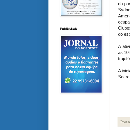
do par
Sydne
Ameri
ocupa
Clube
Publicidade
do esp
A ati
às 10
traje
A inic
Secre
Posta