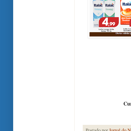
Cur
Postado por
Jornal do N