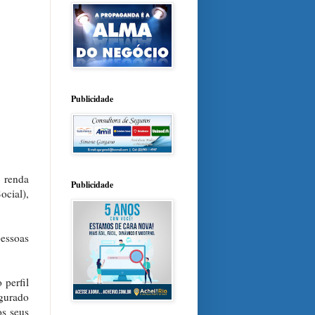
Publicidade
 renda
Publicidade
ocial),
pessoas
 perfil
egurado
os seus