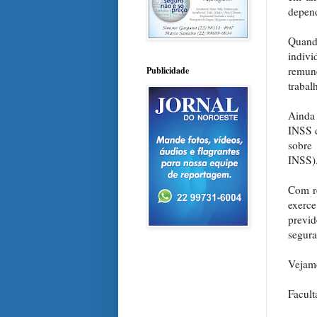
depend
Quand
indiv
remun
Publicidade
trabal
Ainda 
INSS d
sobre
INSS)
Com re
exerc
previd
segura
Vejamo
Facult