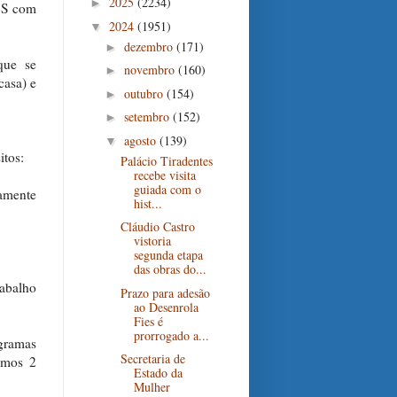
2025
(2234)
►
NSS com
2024
(1951)
▼
dezembro
(171)
►
que se
novembro
(160)
►
casa) e
outubro
(154)
►
setembro
(152)
►
agosto
(139)
▼
itos:
Palácio Tiradentes
recebe visita
guiada com o
vamente
hist...
Cláudio Castro
vistoria
segunda etapa
das obras do...
abalho
Prazo para adesão
ao Desenrola
Fies é
prorrogado a...
ogramas
Secretaria de
imos 2
Estado da
Mulher