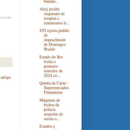
banana...
Alerj proíbe
suspensão de
terapias e
al Contábil
tratamentos d...
STJ rejeita pedido
de
impeachment
de Domingos
Brazão
Estado do Rio
fecha o
primeiro
semestre de
2024 co...
antiga
Quinta da Carne -
Supermercados
Fluminense
Máquinas de
bichos de
pelúcia
suspeitas de
serem o...
Estados e