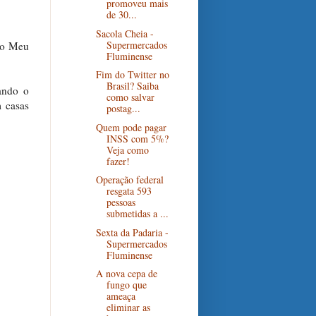
promoveu mais
de 30...
Sacola Cheia -
Supermercados
elo Meu
Fluminense
Fim do Twitter no
Brasil? Saiba
ando o
como salvar
 casas
postag...
Quem pode pagar
INSS com 5%?
Veja como
fazer!
Operação federal
resgata 593
pessoas
submetidas a ...
Sexta da Padaria -
Supermercados
Fluminense
A nova cepa de
fungo que
ameaça
eliminar as