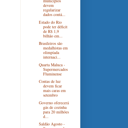
municípios
devem
regularizar
dados contá...
Estado do Rio
pode ter déficit
de R$ 1,9
bilhão em...
Brasileiros são
medalhistas em
olimpíada
internaci...
Quarta Maluca -
Supermercados
Fluminense
Contas de luz
devem ficar
mais caras em
setembro
Governo oferecerá
gás de cozinha
para 20 milhões
d...
Saldão Agosto -