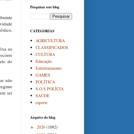
Pesquisar este blog
buinte
vidade
stico,
CATEGORIAS
AGRICULTURA
CLASSIFICADOS
fixa ao
CULTURA
 ocorre
Educação
eto do
Entretenimento
GAMES
que não
POLÍTICA
regime
S.O.S POLÍCIA
rem ser
SAÚDE
esporte
Arquivo do blog
2026
(1092)
►