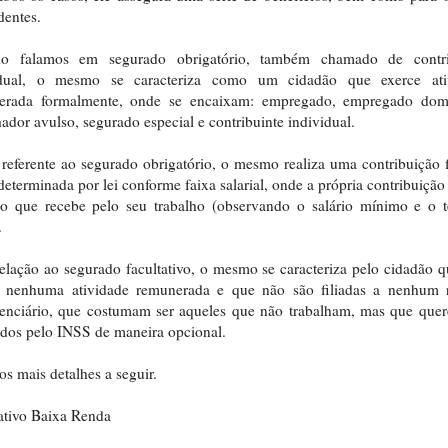
entes.
o falamos em segurado obrigatório, também chamado de contri
idual, o mesmo se caracteriza como um cidadão que exerce ati
erada formalmente, onde se encaixam: empregado, empregado domé
hador avulso, segurado especial e contribuinte individual.
referente ao segurado obrigatório, o mesmo realiza uma contribuição 
eterminada por lei conforme faixa salarial, onde a própria contribuição
 o que recebe pelo seu trabalho (observando o salário mínimo e o t
.
lação ao segurado facultativo, o mesmo se caracteriza pelo cidadão 
e nenhuma atividade remunerada e que não são filiadas a nenhum 
enciário, que costumam ser aqueles que não trabalham, mas que que
dos pelo INSS de maneira opcional.
s mais detalhes a seguir.
ativo Baixa Renda