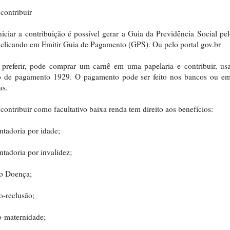
contribuir
niciar a contribuição é possível gerar a Guia da Previdência Social p
clicando em Emitir Guia de Pagamento (GPS). Ou pelo portal gov.br
preferir, pode comprar um carnê em uma papelaria e contribuir, us
o de pagamento 1929. O pagamento pode ser feito nos bancos ou em
as.
ontribuir como facultativo baixa renda tem direito aos benefícios:
tadoria por idade;
tadoria por invalidez;
io Doença;
o-reclusão;
o-maternidade;