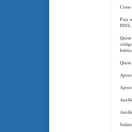
Como 
Para i
INSS, 
Quem 
códig
lotéric
Quem c
Aposen
Aposen
Auxíl
Auxíli
Salári