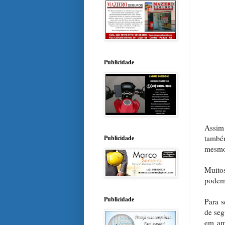
Publicidade
Assim
também
Publicidade
mesmo 
Muitos
podem 
Publicidade
Para s
de seg
em amb