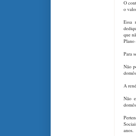
O cont
o valo
Essa 
dediqu
que nã
Plano 
Para s
Não po
domést
A rend
Não e
domést
Perten
Socia
anos.