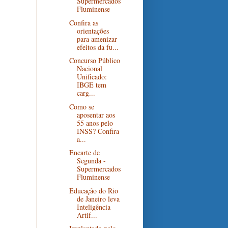
Supermercados
Fluminense
Confira as
orientações
para amenizar
efeitos da fu...
Concurso Público
Nacional
Unificado:
IBGE tem
carg...
Como se
aposentar aos
55 anos pelo
INSS? Confira
a...
Encarte de
Segunda -
Supermercados
Fluminense
Educação do Rio
de Janeiro leva
Inteligência
Artif...