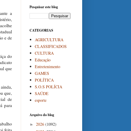
Pesquisar este blog
ante a
stério,
 acolhe
CATEGORIAS
stadual
ão e de
AGRICULTURA
CLASSIFICADOS
CULTURA
tiça do
Educação
ndicato
Entretenimento
ual que
GAMES
POLÍTICA
S.O.S POLÍCIA
 ainda,
ou que,
SAÚDE
cial de
esporte
rá para
Arquivo do blog
rabalho
2026
(1092)
►
i feita