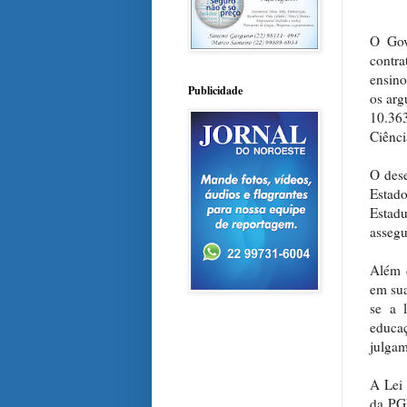
O Gov
contra
ensino
Publicidade
os arg
10.363
Ciênci
O dese
Estado
Estadu
assegu
Além d
em sua
se a l
educaç
julgam
A Lei 
da PGE