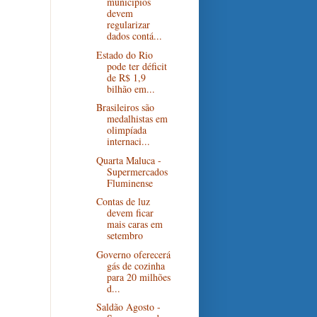
municípios
devem
regularizar
dados contá...
Estado do Rio
pode ter déficit
de R$ 1,9
bilhão em...
Brasileiros são
medalhistas em
olimpíada
internaci...
Quarta Maluca -
Supermercados
Fluminense
Contas de luz
devem ficar
mais caras em
setembro
Governo oferecerá
gás de cozinha
para 20 milhões
d...
Saldão Agosto -