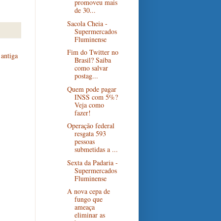
promoveu mais
de 30...
Sacola Cheia -
Supermercados
Fluminense
Fim do Twitter no
antiga
Brasil? Saiba
como salvar
postag...
Quem pode pagar
INSS com 5%?
Veja como
fazer!
Operação federal
resgata 593
pessoas
submetidas a ...
Sexta da Padaria -
Supermercados
Fluminense
A nova cepa de
fungo que
ameaça
eliminar as