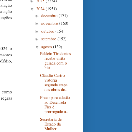
2025
(2234)
►
slação
2024
(1951)
▼
ratação
dezembro
(171)
►
tuações
novembro
(160)
►
outubro
(154)
►
setembro
(152)
►
agosto
(139)
▼
 2024 o
Palácio Tiradentes
essores
recebe visita
 Médio,
guiada com o
hist...
Cláudio Castro
vistoria
segunda etapa
das obras do...
s, como
Prazo para adesão
 regras
ao Desenrola
Fies é
prorrogado a...
Secretaria de
Estado da
Mulher