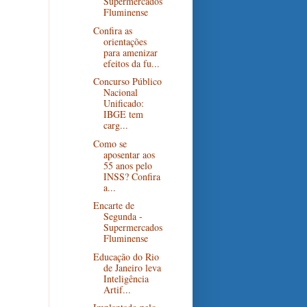
Supermercados
Fluminense
Confira as
orientações
para amenizar
efeitos da fu...
Concurso Público
Nacional
Unificado:
IBGE tem
carg...
Como se
aposentar aos
55 anos pelo
INSS? Confira
a...
Encarte de
Segunda -
Supermercados
Fluminense
Educação do Rio
de Janeiro leva
Inteligência
Artif...