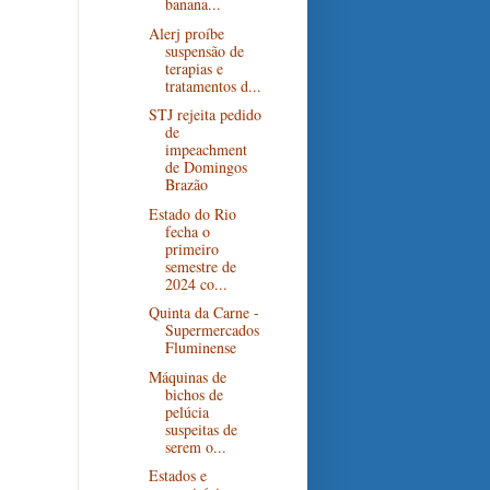
banana...
Alerj proíbe
suspensão de
terapias e
tratamentos d...
STJ rejeita pedido
de
impeachment
de Domingos
Brazão
Estado do Rio
fecha o
primeiro
semestre de
2024 co...
Quinta da Carne -
Supermercados
Fluminense
Máquinas de
bichos de
pelúcia
suspeitas de
serem o...
Estados e