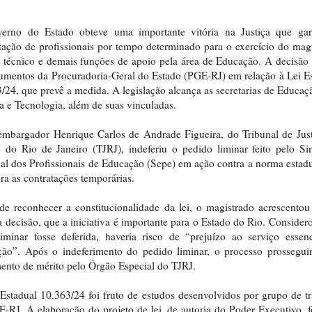
erno do Estado obteve uma importante vitória na Justiça que gar
tação de profissionais por tempo determinado para o exercício do magi
 técnico e demais funções de apoio pela área de Educação. A decisão
umentos da Procuradoria-Geral do Estado (PGE-RJ) em relação à Lei E
/24, que prevê a medida. A legislação alcança as secretarias de Educaç
a e Tecnologia, além de suas vinculadas.
mbargador Henrique Carlos de Andrade Figueira, do Tribunal de Jus
 do Rio de Janeiro (TJRJ), indeferiu o pedido liminar feito pelo Si
al dos Profissionais de Educação (Sepe) em ação contra a norma estad
ra as contratações temporárias.
e reconhecer a constitucionalidade da lei, o magistrado acrescentou
 decisão, que a iniciativa é importante para o Estado do Rio. Consider
iminar fosse deferida, haveria risco de “prejuízo ao serviço essen
ão”. Após o indeferimento do pedido liminar, o processo prossegui
ento de mérito pelo Órgão Especial do TJRJ.
Estadual 10.363/24 foi fruto de estudos desenvolvidos por grupo de t
-RJ. A elaboração do projeto de lei, de autoria do Poder Executivo, fo