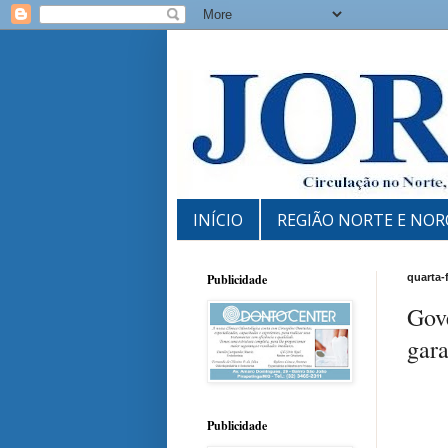
INÍCIO
REGIÃO NORTE E NOR
Publicidade
quarta-
Gove
gara
Publicidade