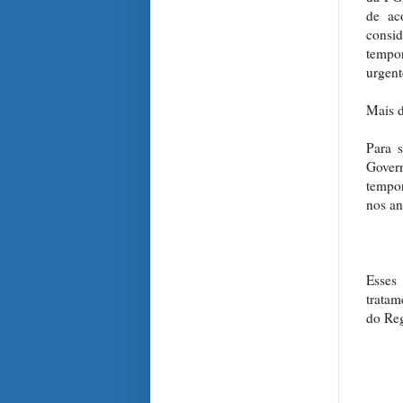
de ac
consid
tempor
urgent
Mais d
Para s
Govern
tempor
nos an
Esses 
tratam
do Reg