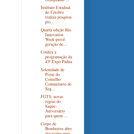
Instituto Estadual
do Cérebro
realiza pesquisa
pio...
Quarta edição Rio
Innovation
Week prevê
geração de...
Confira a
programação da
43ª Expo Pádua
Solenidade de
Posse do
Conselho
Comunitário de
Seg...
FGTS: novas
regras do
Saque-
Aniversário
para quem ...
Corpo de
Bombeiros abre
inscrições para