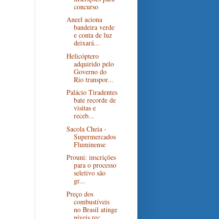
concurso
Aneel aciona
bandeira verde
e conta de luz
deixará...
Helicóptero
adquirido pelo
Governo do
Rio transpor...
Palácio Tiradentes
bate recorde de
visitas e
receb...
Sacola Cheia -
Supermercados
Fluminense
Prouni: inscrições
para o processo
seletivo são
gr...
Preço dos
combustíveis
no Brasil atinge
níveis rec...