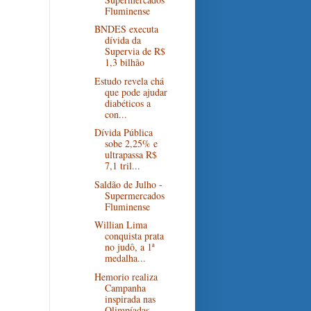
Fluminense
BNDES executa
dívida da
Supervia de R$
1,3 bilhão
Estudo revela chá
que pode ajudar
diabéticos a
con...
Dívida Pública
sobe 2,25% e
ultrapassa R$
7,1 tril...
Saldão de Julho -
Supermercados
Fluminense
Willian Lima
conquista prata
no judô, a 1ª
medalha...
Hemorio realiza
Campanha
inspirada nas
Olimpíadas ...