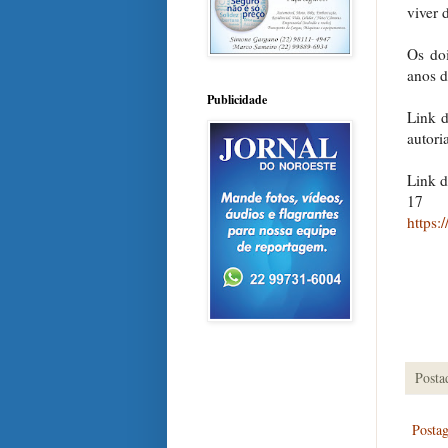
viver 
Os do
anos d
Publicidade
Link 
autori
Link d
17 m
https
Posta
Posta