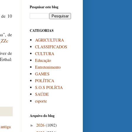
Pesquisar este blog
 de 10
CATEGORIAS
a”, de
AGRICULTURA
_ZZc
CLASSIFICADOS
iver de
CULTURA
thal:
Educação
Entretenimento
GAMES
POLÍTICA
S.O.S POLÍCIA
SAÚDE
esporte
Arquivo do blog
2026
(1092)
►
antiga