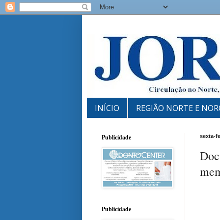
INÍCIO
REGIÃO NORTE E NOR
Publicidade
sexta-fe
Doc
memó
Publicidade