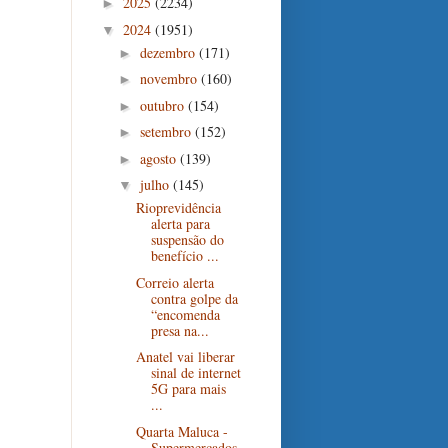
2025
(2234)
►
2024
(1951)
▼
dezembro
(171)
►
novembro
(160)
►
outubro
(154)
►
setembro
(152)
►
agosto
(139)
►
julho
(145)
▼
Rioprevidência
alerta para
suspensão do
benefício ...
Correio alerta
contra golpe da
“encomenda
presa na...
Anatel vai liberar
sinal de internet
5G para mais
...
Quarta Maluca -
Supermercados