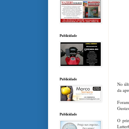
Publicidade
Publicidade
No últ
da apr
Foram 
Gustav
Publicidade
O pri
Lutte