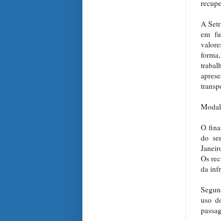
recupe
A Setr
em fu
valore
forma
trabal
apres
transp
Modal
O fina
do se
Janeir
Os rec
da inf
Segund
uso d
passag