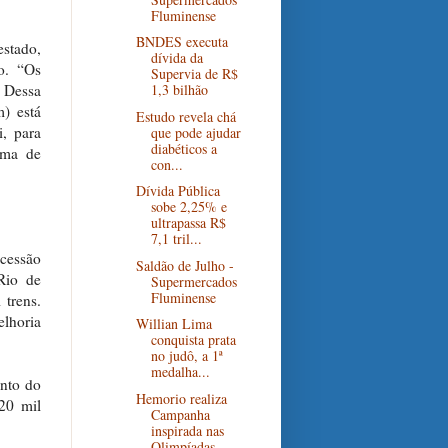
Fluminense
BNDES executa
estado,
dívida da
o. “Os
Supervia de R$
. Dessa
1,3 bilhão
) está
Estudo revela chá
i, para
que pode ajudar
diabéticos a
ema de
con...
Dívida Pública
sobe 2,25% e
ultrapassa R$
7,1 tril...
ncessão
Saldão de Julho -
Rio de
Supermercados
Fluminense
 trens.
elhoria
Willian Lima
conquista prata
no judô, a 1ª
medalha...
ento do
Hemorio realiza
20 mil
Campanha
inspirada nas
Olimpíadas ...