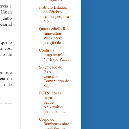
rvia e
Instituto Estadual
 Urban
do Cérebro
realiza pesquisa
m junho
pio...
esarial
Quarta edição Rio
Innovation
Week prevê
rque o
geração de...
cnicos,
Confira a
cio de
programação da
43ª Expo Pádua
Solenidade de
Posse do
entos e
Conselho
eta do
Comunitário de
eio de
Seg...
FGTS: novas
regras do
Saque-
ncia Brasil
Aniversário
para quem ...
Corpo de
Bombeiros abre
inscrições para