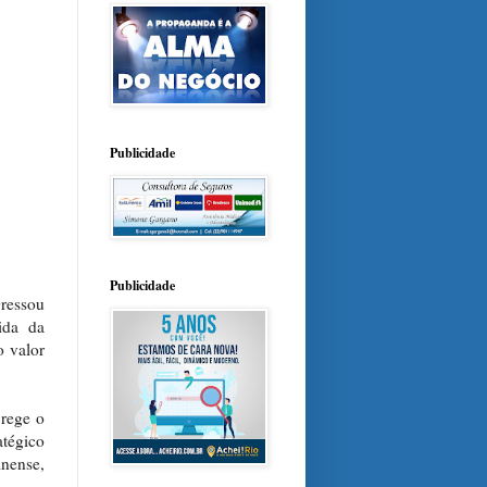
Publicidade
Publicidade
ressou
ida da
o valor
 rege o
atégico
inense,