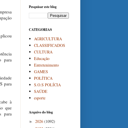
Pesquisar este blog
mpresa
cupação
CATEGORIAS
xplicou
AGRICULTURA
CLASSIFICADOS
CULTURA
stência
Educação
o para
Entretenimento
GAMES
ciedade
POLÍTICA
ES para
S.O.S POLÍCIA
SAÚDE
esporte
cabe à
ão que
Arquivo do blog
s para
2026
(1092)
►