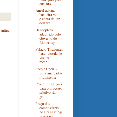
concurso
Aneel aciona
bandeira verde
e conta de luz
deixará...
Helicóptero
antiga
adquirido pelo
Governo do
Rio transpor...
Palácio Tiradentes
bate recorde de
visitas e
receb...
Sacola Cheia -
Supermercados
Fluminense
Prouni: inscrições
para o processo
seletivo são
gr...
Preço dos
combustíveis
no Brasil atinge
níveis rec...