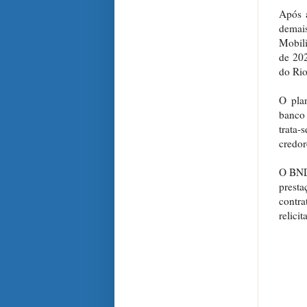
Após 
demai
Mobili
de 202
do Rio
O pla
banco 
trata
credor
O BNDE
prest
contr
relicit