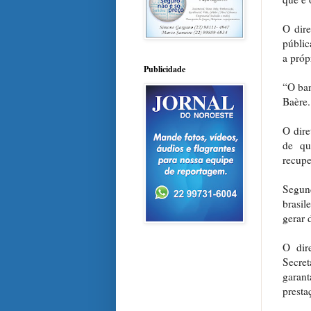
O dir
públic
a próp
Publicidade
“O ban
Baère.
O dire
de qu
recupe
Segund
brasil
gerar 
O dir
Secre
garan
presta