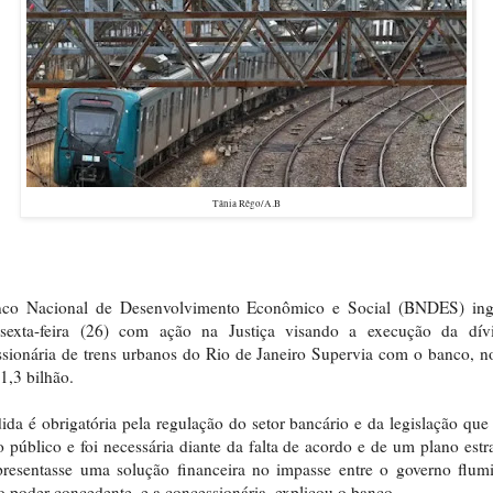
Tânia Rêgo/A.B
co Nacional de Desenvolvimento Econômico e Social (BNDES) ing
 sexta-feira (26) com ação na Justiça visando a execução da dív
sionária de trens urbanos do Rio de Janeiro Supervia com o banco, n
1,3 bilhão.
da é obrigatória pela regulação do setor bancário e da legislação que
o público e foi necessária diante da falta de acordo e de um plano estr
resentasse uma solução financeira no impasse entre o governo flum
o poder concedente, e a concessionária, explicou o banco.