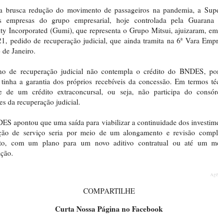
a brusca redução do movimento de passageiros na pandemia, a Supe
s empresas do grupo empresarial, hoje controlada pela Guarana
ty Incorporated (Gumi), que representa o Grupo Mitsui, ajuizaram, e
1, pedido de recuperação judicial, que ainda tramita na 6ª Vara Empr
 de Janeiro.
no de recuperação judicial não contempla o crédito do BNDES, po
tinha a garantia dos próprios recebíveis da concessão. Em termos té
-se de um crédito extraconcursal, ou seja, não participa do consór
es da recuperação judicial.
S apontou que uma saída para viabilizar a continuidade dos investim
ação de serviço seria por meio de um alongamento e revisão compl
ato, com um plano para um novo aditivo contratual ou até um m
ação.
Agê
COMPARTILHE
Curta Nossa Página no Facebook