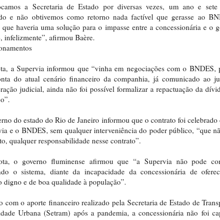
ocamos a Secretaria de Estado por diversas vezes, um ano e sete
ndo e não obtivemos como retorno nada factível que gerasse ao B
 que haveria uma solução para o impasse entre a concessionária e o 
, infelizmente”, afirmou Baère.
ionamentos
ta, a Supervia informou que “vinha em negociações com o BNDES, 
onta do atual cenário financeiro da companhia, já comunicado ao ju
ração judicial, ainda não foi possível formalizar a repactuação da dív
o”.
rno do estado do Rio de Janeiro informou que o contrato foi celebrado 
ia e o BNDES, sem qualquer interveniência do poder público, “que n
to, qualquer responsabilidade nesse contrato”.
ta, o governo fluminense afirmou que “a Supervia não pode con
ndo o sistema, diante da incapacidade da concessionária de ofere
o digno e de boa qualidade à população”.
com o aporte financeiro realizado pela Secretaria de Estado de Trans
idade Urbana (Setram) após a pandemia, a concessionária não foi ca