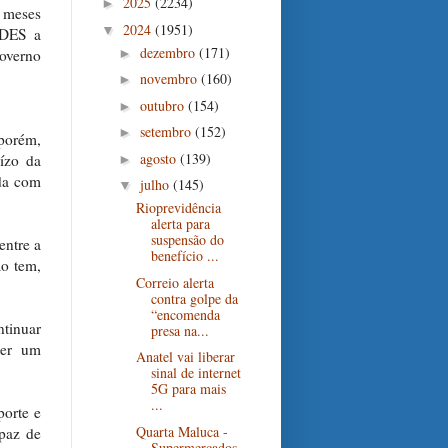
2025
(2234)
►
 meses
2024
(1951)
▼
NDES a
dezembro
(171)
►
governo
novembro
(160)
►
outubro
(154)
►
setembro
(152)
►
porém,
agosto
(139)
ízo da
►
ida com
julho
(145)
▼
Rioprevidência
alerta para
suspensão do
entre a
benefício ...
ão tem,
Correio alerta
contra golpe da
“encomenda
tinuar
presa na...
cer um
Anatel vai liberar
sinal de internet
5G para mais
...
porte e
Quarta Maluca -
paz de
Supermercados