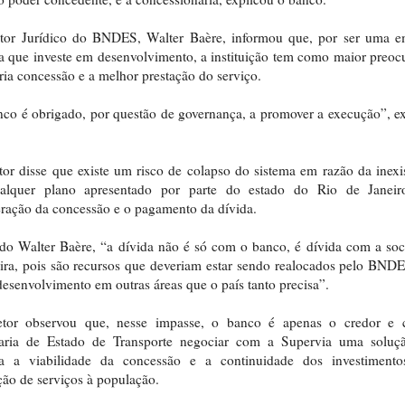
etor Jurídico do BNDES, Walter Baère, informou que, por ser uma e
a que investe em desenvolvimento, a instituição tem como maior preo
ria concessão e a melhor prestação do serviço.
co é obrigado, por questão de governança, a promover a execução”, e
tor disse que existe um risco de colapso do sistema em razão da inexi
alquer plano apresentado por parte do estado do Rio de Janeir
ração da concessão e o pagamento da dívida.
o Walter Baère, “a dívida não é só com o banco, é dívida com a so
eira, pois são recursos que deveriam estar sendo realocados pelo BND
desenvolvimento em outras áreas que o país tanto precisa”.
etor observou que, nesse impasse, o banco é apenas o credor e 
taria de Estado de Transporte negociar com a Supervia uma soluç
ta a viabilidade da concessão e a continuidade dos investimento
ção de serviços à população.