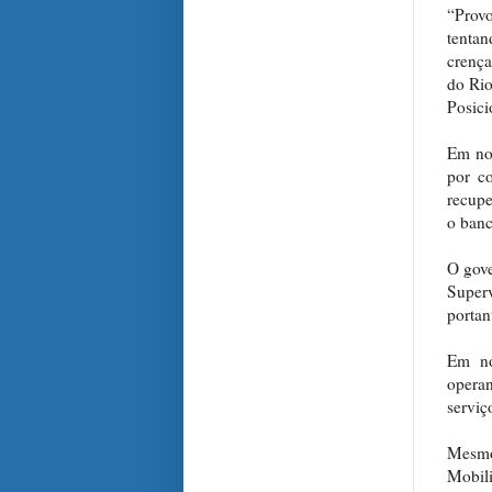
“Prov
tenta
crença
do Rio
Posic
Em no
por c
recupe
o banc
O gove
Superv
portan
Em no
opera
serviç
Mesmo 
Mobil