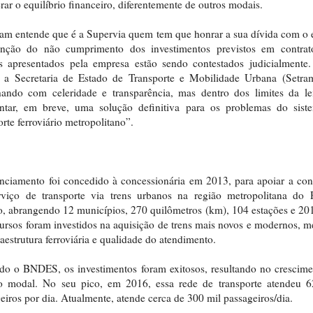
rar o equilíbrio financeiro, diferentemente de outros modais.
am entende que é a Supervia quem tem que honrar a sua dívida com o 
nção do não cumprimento dos investimentos previstos em contrat
s apresentados pela empresa estão sendo contestados judicialmente
, a Secretaria de Estado de Transporte e Mobilidade Urbana (Setram
hando com celeridade e transparência, mas dentro dos limites da le
entar, em breve, uma solução definitiva para os problemas do sist
orte ferroviário metropolitano”.
nciamento foi concedido à concessionária em 2013, para apoiar a co
rviço de transporte via trens urbanos na região metropolitana do 
o, abrangendo 12 municípios, 270 quilômetros (km), 104 estações e 201
ursos foram investidos na aquisição de trens mais novos e modernos, m
raestrutura ferroviária e qualidade do atendimento.
o o BNDES, os investimentos foram exitosos, resultando no crescim
o modal. No seu pico, em 2016, essa rede de transporte atendeu 6
eiros por dia. Atualmente, atende cerca de 300 mil passageiros/dia.