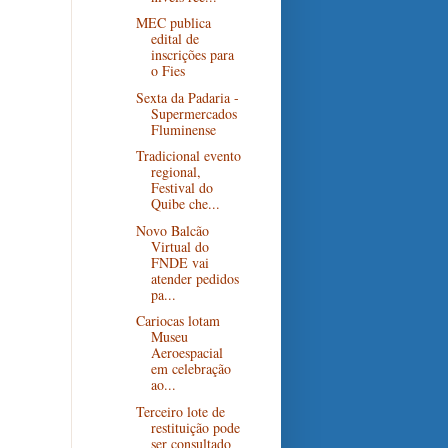
MEC publica
edital de
inscrições para
o Fies
Sexta da Padaria -
Supermercados
Fluminense
Tradicional evento
regional,
Festival do
Quibe che...
Novo Balcão
Virtual do
FNDE vai
atender pedidos
pa...
Cariocas lotam
Museu
Aeroespacial
em celebração
ao...
Terceiro lote de
restituição pode
ser consultado