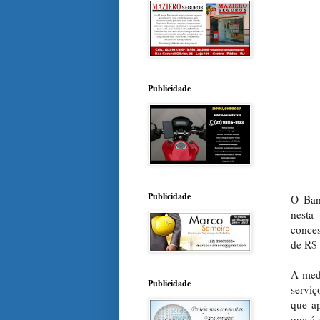
Publicidade
Publicidade
O Ban
nesta
conces
de R$ 
A medi
Publicidade
serviç
que ap
que é 