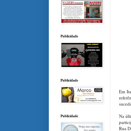
Publicidade
Publicidade
Em Ita
refer
sucedi
Na últ
Publicidade
partic
Rua Dr