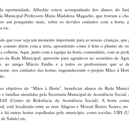
la oportunidade, Alfredão esteve acompanhado dos alunos do Jar
cia Municipal Professora Maria Madalena Magacho, que tiveram a cha
der um pouquinho mais, sobre os devidos cuidados com a horta, pl
a etc.
do que esse seja um momento importante para as nossas crianças, qu
se contato direto com a terra, aprendendo como é feito o plantio de ve
a colheita. Aqui, junto com a equipe da horta comunitária, com as prof
os da Rede Municipal; aproveito para agradecer ao secretário de Agri
no, ao amigo Márcio Emílio e a todos os profissionais que se d
mente, nos cuidados das hortas, engrandecendo o projeto Mãos à Hort
ão.
 os objetivos do “Mãos à Horta”, beneficiar alunos da Rede Munici
 e famílias atendidas pela Secretaria Municipal de Assistência Social, 
AS (Centro de Referência da Assistência Social). A horta comun
pal, está localizada entre as ruas Alagoas e Mozart Bastos Soares, no
 e há outras hortas espalhadas pelo município, como escolas, UBS (
 de Saúde) etc.