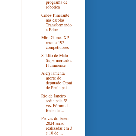
programa de
robótica
Cine+ Itinerante
nas escolas:
Transformando
a Educ...
Mira Games XP
reuniu 192
competidores
Saldão de Maio -
Supermercados
Fluminense
Alerj lamenta
morte do
deputado Otoni
de Paula pai...
Rio de Janeiro
sedia pela 5ª
vez Fórum da
Rede de ...
Provas do Enem
2024 serão
realizadas em 3
e 10 de ...