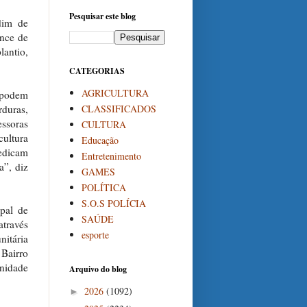
Pesquisar este blog
dim de
nce de
antio,
CATEGORIAS
AGRICULTURA
e podem
CLASSIFICADOS
rduras,
essoras
CULTURA
cultura
Educação
edicam
Entretenimento
a”, diz
GAMES
POLÍTICA
S.O.S POLÍCIA
pal de
SAÚDE
através
esporte
itária
 Bairro
Unidade
Arquivo do blog
2026
(1092)
►