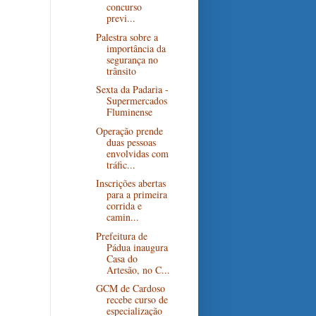
concurso
previ...
Palestra sobre a
importância da
segurança no
trânsito
Sexta da Padaria -
Supermercados
Fluminense
Operação prende
duas pessoas
envolvidas com
tráfic...
Inscrições abertas
para a primeira
corrida e
camin...
Prefeitura de
Pádua inaugura
Casa do
Artesão, no C...
GCM de Cardoso
recebe curso de
especialização