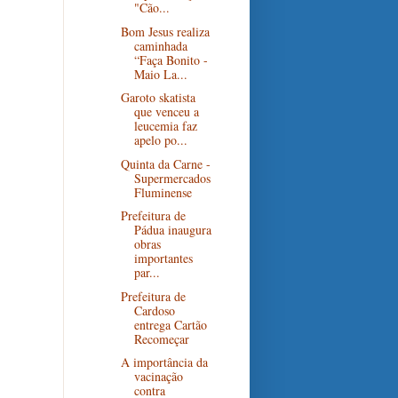
"Cão...
Bom Jesus realiza
caminhada
“Faça Bonito -
Maio La...
Garoto skatista
que venceu a
leucemia faz
apelo po...
Quinta da Carne -
Supermercados
Fluminense
Prefeitura de
Pádua inaugura
obras
importantes
par...
Prefeitura de
Cardoso
entrega Cartão
Recomeçar
A importância da
vacinação
contra