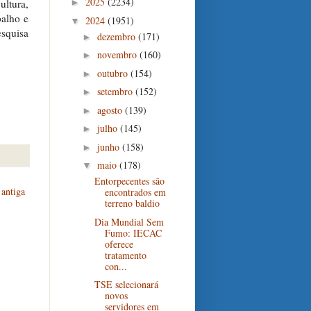
2025
(2234)
ltura,
►
balho e
2024
(1951)
▼
squisa
dezembro
(171)
►
novembro
(160)
►
outubro
(154)
►
setembro
(152)
►
agosto
(139)
►
julho
(145)
►
junho
(158)
►
maio
(178)
▼
Entorpecentes são
antiga
encontrados em
terreno baldio
Dia Mundial Sem
Fumo: IECAC
oferece
tratamento
con...
TSE selecionará
novos
servidores em