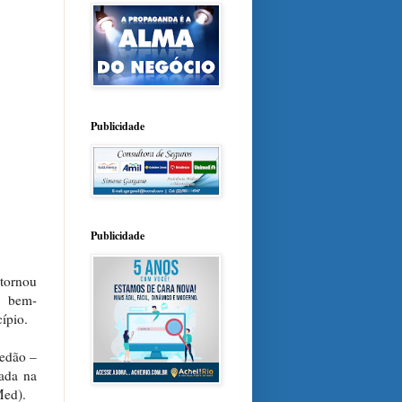
Publicidade
Publicidade
 tornou
a bem-
ípio.
redão –
zada na
Med).