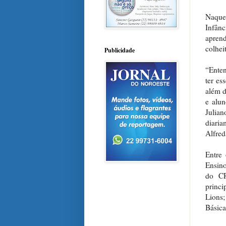
Naque
Infân
apren
colheit
Publicidade
“Enten
ter es
além d
e alun
Julia
diaria
Alfred
Entre
Ensino
do CR
princi
Lions;
Básica