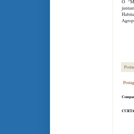
O “Mã
juntam
Habit
Agrope
Posta
Posta
Compar
CURTA