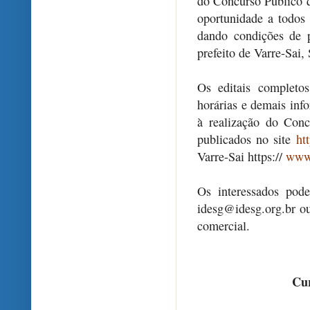
do Concurso Público q
oportunidade a todos
dando condições de 
prefeito de Varre-Sai, 
Os editais completo
horárias e demais inf
à realização do Conc
publicados no site
ht
Varre-Sai https://
www.
Os interessados pod
idesg@idesg.org.br ou
comercial.
Cur