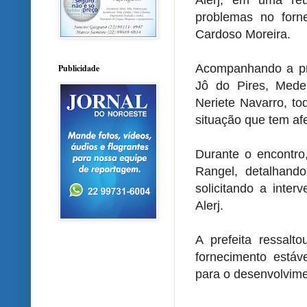
Alerj, em uma reu
problemas no forn
Cardoso Moreira.
Acompanhando a pr
Publicidade
Jô do Pires, Medei
Neriete Navarro, t
situação que tem afe
Durante o encontro
Rangel, detalhand
solicitando a inte
Alerj.
A prefeita ressalt
fornecimento estáve
para o desenvolvim