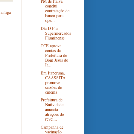
PM de Italva
conclui
contratação de
antiga
banco para
ope...
Dia D Flu -
Supermercados
Fluminense
TCE aprova
contas da
Prefeitura de
Bom Jesus do
It...
Em Itaperuna,
CAASSITA
promove
sessões de
cinema
Prefeitura de
Natividade
anuncia
atrações do
révei...
Campanha de
vacinação