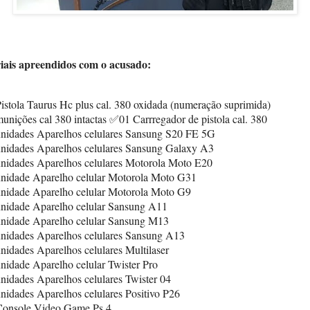
iais apreendidos com o acusado:
istola Taurus Hc plus cal. 380 oxidada (numeração suprimida)
unições cal 380 intactas
✅
01 Carrregador de pistola cal. 380
unidades Aparelhos celulares Sansung S20 FE 5G
unidades Aparelhos celulares Sansung Galaxy A3
unidades Aparelhos celulares Motorola Moto E20
unidade Aparelho celular Motorola Moto G31
unidade Aparelho celular Motorola Moto G9
unidade Aparelho celular Sansung A11
unidade Aparelho celular Sansung M13
unidades Aparelhos celulares Sansung A13
nidades Aparelhos celulares Multilaser
nidade Aparelho celular Twister Pro
nidades Aparelhos celulares Twister 04
nidades Aparelhos celulares Positivo P26
Console Video Game Ps 4