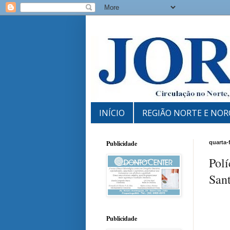
INÍCIO
REGIÃO NORTE E NOR
Publicidade
quarta-
Polí
San
Publicidade