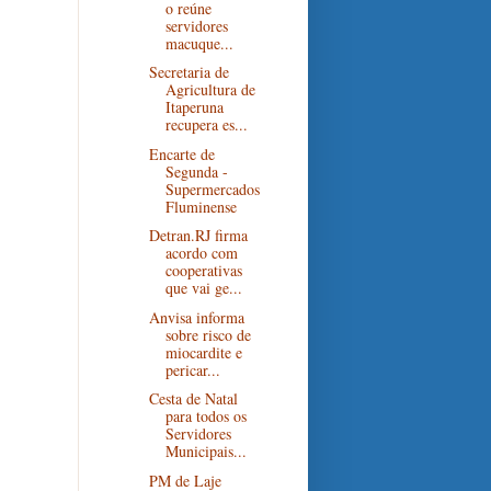
o reúne
servidores
macuque...
Secretaria de
Agricultura de
Itaperuna
recupera es...
Encarte de
Segunda -
Supermercados
Fluminense
Detran.RJ firma
acordo com
cooperativas
que vai ge...
Anvisa informa
sobre risco de
miocardite e
pericar...
Cesta de Natal
para todos os
Servidores
Municipais...
PM de Laje