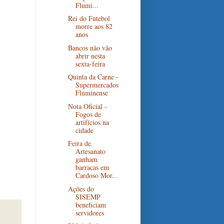
Flumi...
Rei do Futebol
morre aos 82
anos
Bancos não vão
abrir nesta
sexta-feira
Quinta da Carne -
Supermercados
Fluminense
Nota Oficial -
Fogos de
artifícios na
cidade
Feira de
Artesanato
ganham
barracas em
Cardoso Mor...
Ações do
SISEMP
beneficiam
servidores