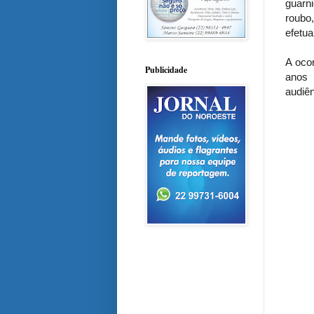
guarn
roubo
efetu
A oco
Publicidade
anos 
audiên