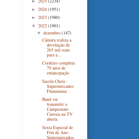
2025
(2234)
►
2024
(1951)
►
2023
(1980)
►
2022
(1901)
▼
dezembro
(147)
▼
Câmara realiza a
devolução de
265 mil reais
para a...
Cordeiro completa
79 anos de
emancipação
Sacola Cheia -
Supermercados
Fluminense
Band vai
transmitir o
Campeonato
Carioca na TV
aberta
Sexta Especial de
Fim de Ano -
Supermercados