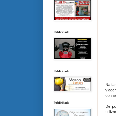
Publicidade
Publicidade
Na tar
viage
conhe
Publicidade
De po
utiliz