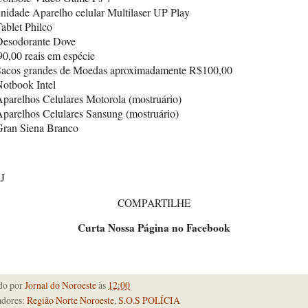
nidade Aparelho celular Multilaser UP Play
ablet Philco
Desodorante Dove
0,00 reais em espécie
Sacos grandes de Moedas aproximadamente R$100,00
otbook Intel
parelhos Celulares Motorola (mostruário)
parelhos Celulares Sansung (mostruário)
Gran Siena Branco
J
COMPARTILHE
Curta Nossa Página no Facebook
do por
Jornal do Noroeste
às
12:00
dores:
Região Norte Noroeste
,
S.O.S POLÍCIA