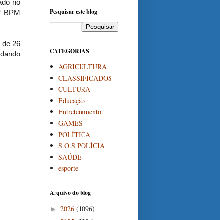
ado no
Pesquisar este blog
8º BPM
 de 26
CATEGORIAS
rdando
AGRICULTURA
CLASSIFICADOS
CULTURA
Educação
Entretenimento
GAMES
POLÍTICA
S.O.S POLÍCIA
SAÚDE
esporte
Arquivo do blog
2026
(1096)
►