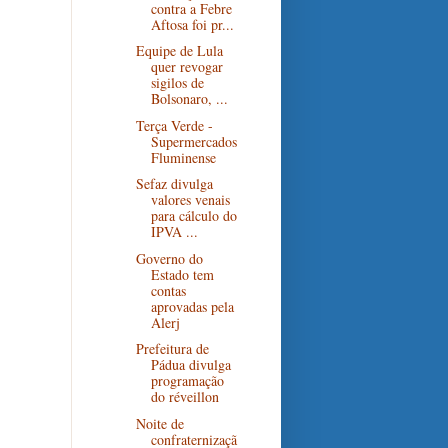
contra a Febre
Aftosa foi pr...
Equipe de Lula
quer revogar
sigilos de
Bolsonaro, ...
Terça Verde -
Supermercados
Fluminense
Sefaz divulga
valores venais
para cálculo do
IPVA ...
Governo do
Estado tem
contas
aprovadas pela
Alerj
Prefeitura de
Pádua divulga
programação
do réveillon
Noite de
confraternizaçã