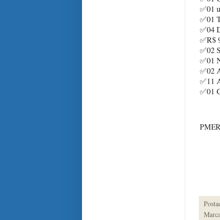
✅
01 u
✅
01 T
✅
04 
✅
R$ 9
✅
02 
✅
01 N
✅
02 A
✅
11 A
✅
01 
PMER
Posta
Marca