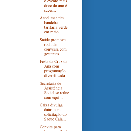
o evento mais
doce do ano é
suces...
Aneel mantém
bandeira
tarifária verde
em maio
Saúde promove
roda de
conversa com
gestantes
Festa da Cruz da
Ana com
programação
diversificada
Secretaria de
Assistência
Social se reúne
com equi...
Caixa divulga
datas para
solicitação do
Saque Cala...
Convite para