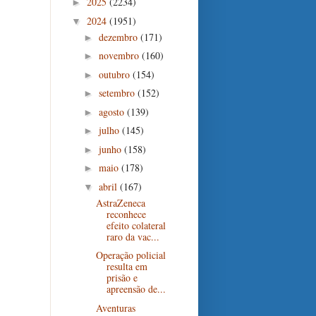
2025
(2234)
►
2024
(1951)
▼
dezembro
(171)
►
novembro
(160)
►
outubro
(154)
►
setembro
(152)
►
agosto
(139)
►
julho
(145)
►
junho
(158)
►
maio
(178)
►
abril
(167)
▼
AstraZeneca
reconhece
efeito colateral
raro da vac...
Operação policial
resulta em
prisão e
apreensão de...
Aventuras