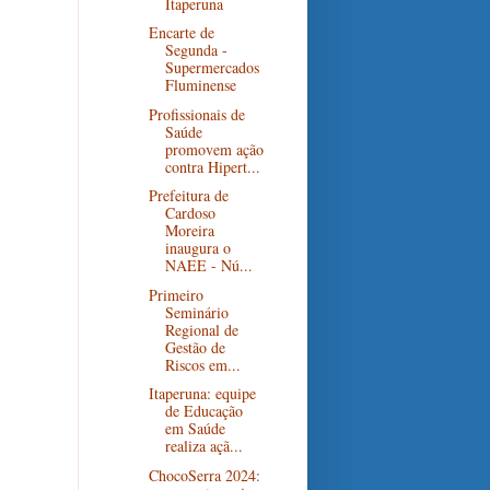
Itaperuna
Encarte de
Segunda -
Supermercados
Fluminense
Profissionais de
Saúde
promovem ação
contra Hipert...
Prefeitura de
Cardoso
Moreira
inaugura o
NAEE - Nú...
Primeiro
Seminário
Regional de
Gestão de
Riscos em...
Itaperuna: equipe
de Educação
em Saúde
realiza açã...
ChocoSerra 2024: