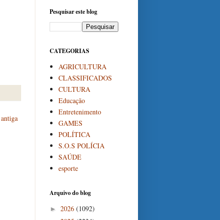
Pesquisar este blog
CATEGORIAS
AGRICULTURA
CLASSIFICADOS
CULTURA
Educação
Entretenimento
antiga
GAMES
POLÍTICA
S.O.S POLÍCIA
SAÚDE
esporte
Arquivo do blog
2026
(1092)
►