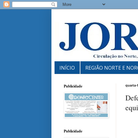
INÍCIO
REGIÃO NORTE E NOR
Publicidade
quarta-f
Def
equ
Publicidade