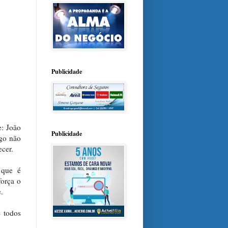
Publicidade
: João
Publicidade
igo não
ecer.
 que é
orça o
.
e todos