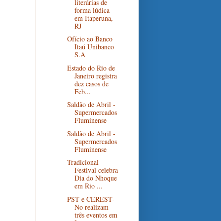
literárias de
forma lúdica
em Itaperuna,
RJ
Ofício ao Banco
Itaú Unibanco
S.A
Estado do Rio de
Janeiro registra
dez casos de
Feb...
Saldão de Abril -
Supermercados
Fluminense
Saldão de Abril -
Supermercados
Fluminense
Tradicional
Festival celebra
Dia do Nhoque
em Rio ...
PST e CEREST-
No realizam
três eventos em