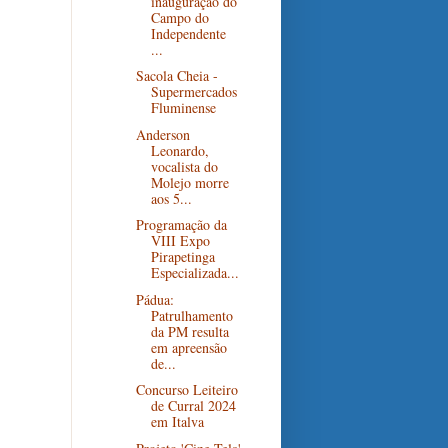
inauguração do
Campo do
Independente
...
Sacola Cheia -
Supermercados
Fluminense
Anderson
Leonardo,
vocalista do
Molejo morre
aos 5...
Programação da
VIII Expo
Pirapetinga
Especializada...
Pádua:
Patrulhamento
da PM resulta
em apreensão
de...
Concurso Leiteiro
de Curral 2024
em Italva