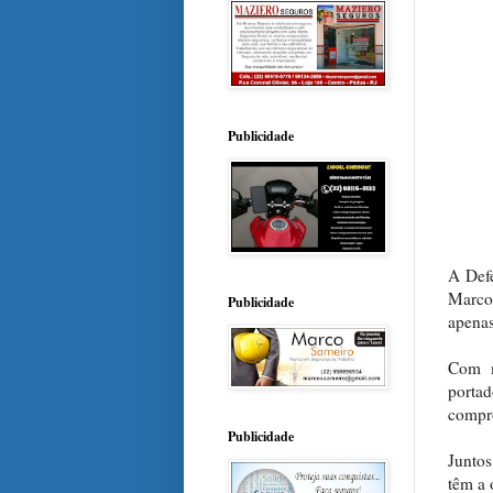
Publicidade
A Def
Marcos
Publicidade
apenas
Com m
porta
compro
Publicidade
Juntos
têm a 