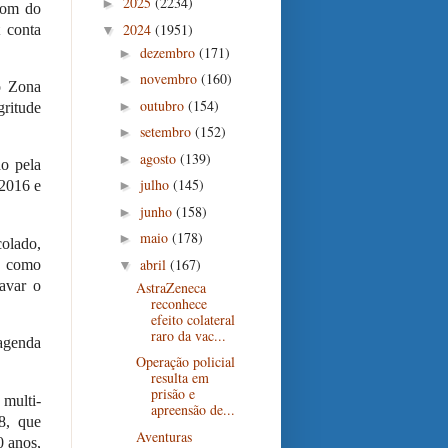
2025
(2234)
►
som do
2024
(1951)
 conta
▼
dezembro
(171)
►
novembro
(160)
►
o Zona
outubro
(154)
►
gritude
setembro
(152)
►
agosto
(139)
►
o pela
julho
(145)
►
 2016 e
junho
(158)
►
maio
(178)
►
olado,
abril
(167)
s como
▼
avar o
AstraZeneca
reconhece
efeito colateral
raro da vac...
agenda
Operação policial
resulta em
prisão e
 multi-
apreensão de...
8, que
Aventuras
0 anos,