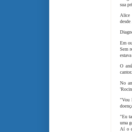
sua pr
Alice
desde
Diagnó
Em ou
Sem re
estava
O anú
cantor
No an
'Rocin
"Vou l
doença
"Eu ta
uma go
Aí o 