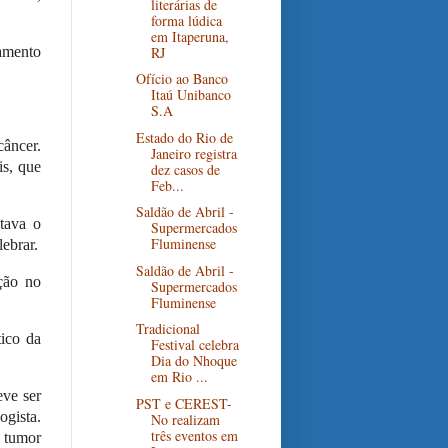
literárias de
forma lúdica
em Itaperuna,
RJ
amento
Ofício ao Banco
Itaú Unibanco
S.A
Estado do Rio de
âncer.
Janeiro registra
is, que
dez casos de
Feb...
Saldão de Abril -
tava o
Supermercados
Fluminense
lebrar.
Saldão de Abril -
ção no
Supermercados
Fluminense
Tradicional
tico da
Festival celebra
Dia do Nhoque
em Rio ...
eve ser
PST e CEREST-
ogista.
No realizam
três eventos em
 tumor