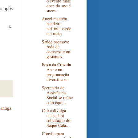
o evento mais
doce do ano é
is após
suces...
Aneel mantém
bandeira
G1
tarifária verde
em maio
Saúde promove
roda de
conversa com
gestantes
Festa da Cruz da
Ana com
programação
diversificada
Secretaria de
Assistência
Social se reúne
com equi...
antiga
Caixa divulga
datas para
solicitação do
Saque Cala...
Convite para