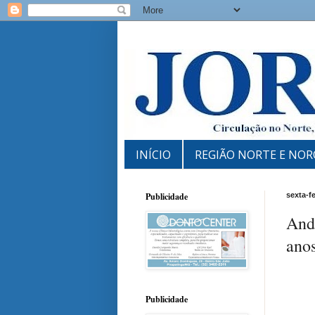
INÍCIO
REGIÃO NORTE E NOR
Publicidade
sexta-fe
And
ano
Publicidade