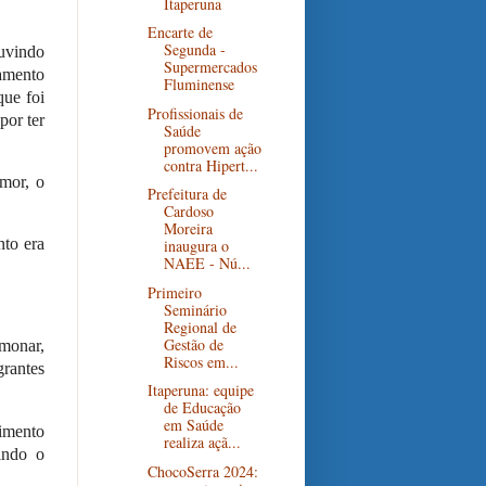
Itaperuna
Encarte de
Segunda -
ouvindo
Supermercados
tamento
Fluminense
que foi
Profissionais de
por ter
Saúde
promovem ação
contra Hipert...
umor, o
Prefeitura de
Cardoso
Moreira
nto era
inaugura o
NAEE - Nú...
Primeiro
Seminário
Regional de
Gestão de
monar,
Riscos em...
grantes
Itaperuna: equipe
de Educação
em Saúde
imento
realiza açã...
indo o
ChocoSerra 2024: