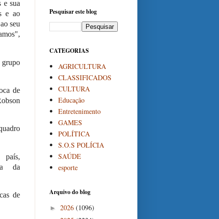
s e sua
Pesquisar este blog
s e ao
 ao seu
mamos",
CATEGORIAS
 grupo
AGRICULTURA
CLASSIFICADOS
CULTURA
oca de
Educação
Robson
Entretenimento
GAMES
 quadro
POLÍTICA
S.O.S POLÍCIA
SAÚDE
aís,
esporte
ça da
Arquivo do blog
cas de
2026
(1096)
►