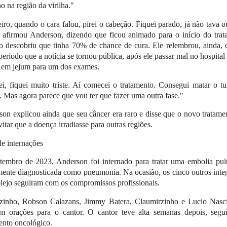
o na região da virilha."
iro, quando o cara falou, pirei o cabeção. Fiquei parado, já não tava 
 afirmou Anderson, dizendo que ficou animado para o início do tra
 descobriu que tinha 70% de chance de cura. Ele relembrou, ainda, 
período que a notícia se tornou pública, após ele passar mal no hospital 
 em jejum para um dos exames.
i, fiquei muito triste. Aí comecei o tratamento. Consegui matar o t
. Mas agora parece que vou ter que fazer uma outra fase."
on explicou ainda que seu câncer era raro e disse que o novo tratame
vitar que a doença irradiasse para outras regiões.
de internações
tembro de 2023, Anderson foi internado para tratar uma embolia pul
mente diagnosticada como pneumonia. Na ocasião, os cinco outros inte
ejo seguiram com os compromissos profissionais.
zinho, Robson Calazans, Jimmy Batera, Claumirzinho e Lucio Nasc
am orações para o cantor. O cantor teve alta semanas depois, segu
ento oncológico.