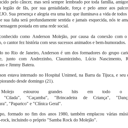
ncido pelo câncer, mas será sempre lembrado por toda família, amigo
a legião de fãs, por sua genialidade, força e pelo amor aos palco
. Sua presença e alegria era uma luz que iluminava a vida de todos
 e sua falta será profundamente sentida e jamais esquecida, nós te a
mensagem postada em uma rede social.
conhecido como Anderson Molejão, por causa da conexão com o
, o cantor fez história com seus sucessos animados e bem-humorados.
do no Rio de Janeiro, Anderson é um dos formadores do grupo cari
e, junto com Andrezinho, Claumirzinho, Lúcio Nascimento, 
ns e Jimmy Batera.
on estava internado no Hospital Unimed, na Barra da Tijuca, e seu
piorando desde domingo (21).
olejo estourou grandes hits em todo o p
 "Cilada", "Caçamba", "Brincadeira de Criança", "Dan
ra", "Paparico" e "Clínica Geral".
po, formado no fim dos anos 1980, também emplacou várias músi
rock, incluindo o próprio "Samba Rock do Molejão".