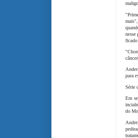
malign
"Prime
mais",
quando
nesse 
ficado
"Chore
câncer
Anders
para e
Série 
Em se
incial
do Mol
Andre
pedir
tratam