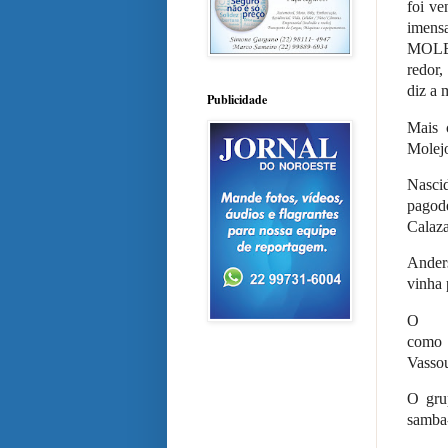
foi ve
imens
MOLEJO
redor,
diz a 
Publicidade
Mais 
Molejo
Nasci
pagod
Calaza
Anders
vinha 
O M
como
Vassou
O gru
samba-