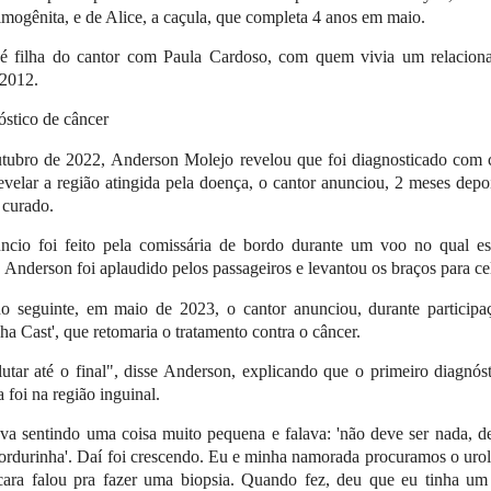
imogênita, e de Alice, a caçula, que completa 4 anos em maio.
 é filha do cantor com Paula Cardoso, com quem vivia um relacion
 2012.
stico de câncer
tubro de 2022, Anderson Molejo revelou que foi diagnosticado com c
velar a região atingida pela doença, o cantor anunciou, 2 meses depo
 curado.
ncio foi feito pela comissária de bordo durante um voo no qual es
. Anderson foi aplaudido pelos passageiros e levantou os braços para ce
o seguinte, em maio de 2023, o cantor anunciou, durante participa
ha Cast', que retomaria o tratamento contra o câncer.
utar até o final", disse Anderson, explicando que o primeiro diagnós
 foi na região inguinal.
va sentindo uma coisa muito pequena e falava: 'não deve ser nada, d
rdurinha'. Daí foi crescendo. Eu e minha namorada procuramos o urol
cara falou pra fazer uma biopsia. Quando fez, deu que eu tinha um