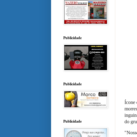
Publicidade
Publicidade
Ícone 
morreu
inguin
Publicidade
do gru
"Noss