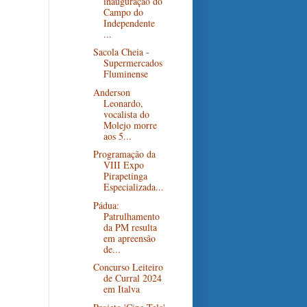
inauguração do
Campo do
Independente
...
Sacola Cheia -
Supermercados
Fluminense
Anderson
Leonardo,
vocalista do
Molejo morre
aos 5...
Programação da
VIII Expo
Pirapetinga
Especializada...
Pádua:
Patrulhamento
da PM resulta
em apreensão
de...
Concurso Leiteiro
de Curral 2024
em Italva