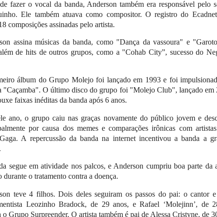
de fazer o vocal da banda, Anderson também era responsável pelo 
uinho. Ele também atuava como compositor. O registro do Ecadnet
8 composições assinadas pelo artista.
son assina músicas da banda, como "Dança da vassoura" e "Garot
além de hits de outros grupos, como a "Cohab City”, sucesso do Ne
.
meiro álbum do Grupo Molejo foi lançado em 1993 e foi impulsionad
 "Caçamba". O último disco do grupo foi "Molejo Club", lançado em
ouxe faixas inéditas da banda após 6 anos.
le ano, o grupo caiu nas graças novamente do público jovem e desc
ipalmente por causa dos memes e comparações irônicas com artista
Gaga. A repercussão da banda na internet incentivou a banda a gr
.
da segue em atividade nos palcos, e Anderson cumpriu boa parte da 
durante o tratamento contra a doença.
on teve 4 filhos. Dois deles seguiram os passos do pai: o cantor e
umentista Leozinho Bradock, de 29 anos, e Rafael ‘Molejinn’, de 2
a o Grupo Surpreender. O artista também é pai de Alessa Cristyne, de 3