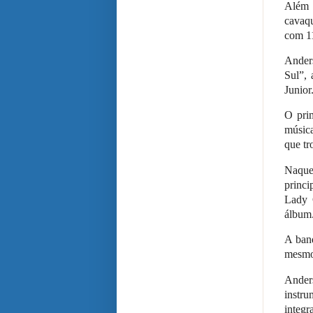
Além 
cavaq
com 11
Ander
Sul”, 
Junior
O pri
música
que tr
Naque
princ
Lady 
álbum
A ban
mesmo 
Anders
instr
integr