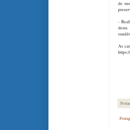
de mo
preser
- Real
desta
saudáv
As car
https:
Posta
Posta