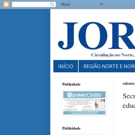
INÍCIO
REGIÃO NORTE E NOR
Publicidade
sábado,
Secr
educ
Publicidade