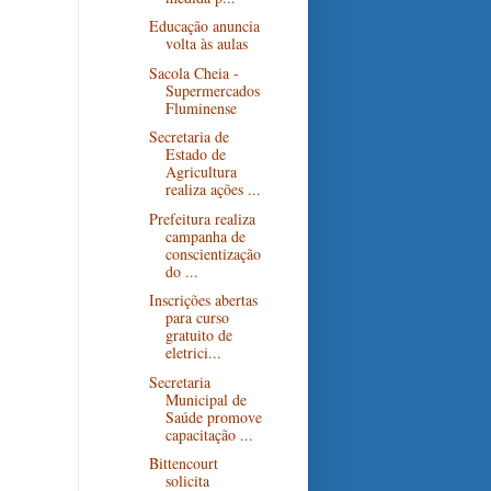
Educação anuncia
volta às aulas
Sacola Cheia -
Supermercados
Fluminense
Secretaria de
Estado de
Agricultura
realiza ações ...
Prefeitura realiza
campanha de
conscientização
do ...
Inscrições abertas
para curso
gratuito de
eletrici...
Secretaria
Municipal de
Saúde promove
capacitação ...
Bittencourt
solicita