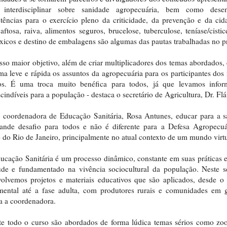
 interdisciplinar sobre sanidade agropecuária, bem como desen
ências para o exercício pleno da criticidade, da prevenção e da cid
aftosa, raiva, alimentos seguros, brucelose, tuberculose, teníase/cistic
xicos e destino de embalagens são algumas das pautas trabalhadas no pr
sso maior objetivo, além de criar multiplicadores dos temas abordados, 
ma leve e rápida os assuntos da agropecuária para os participantes dos
tos. É uma troca muito benéfica para todos, já que levamos infor
cindíveis para a população - destaca o secretário de Agricultura, Dr. Flá
 coordenadora de Educação Sanitária, Rosa Antunes, educar para a 
ande desafio para todos e não é diferente para a Defesa Agropecuá
 do Rio de Janeiro, principalmente no atual contexto de um mundo virtu
ucação Sanitária é um processo dinâmico, constante em suas práticas 
de e fundamentado na vivência sociocultural da população. Neste s
olvemos projetos e materiais educativos que são aplicados, desde o
mental até a fase adulta, com produtores rurais e comunidades em g
ta a coordenadora.
e todo o curso são abordados de forma lúdica temas sérios como zo