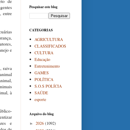
eto de
Agentes
Pesquisar este blog
, entre
CATEGORIAS
cuárias
rança,
AGRICULTURA
tores,
CLASSIFICADOS
anejo e
CULTURA
Educação
Entretenimento
, raiva
GAMES
 animal
POLÍTICA
animal,
S.O.S POLÍCIA
animais
imal, à
SAÚDE
esporte
úblico-
Arquivo do blog
entizar
ares e
2026
(1092)
►
ados de