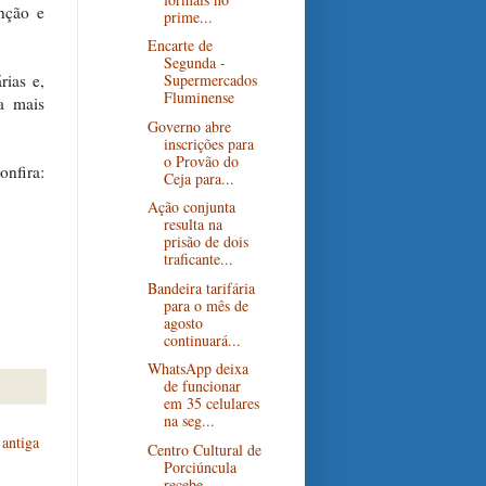
nção e
prime...
Encarte de
Segunda -
rias e,
Supermercados
Fluminense
a mais
Governo abre
inscrições para
o Provão do
onfira:
Ceja para...
Ação conjunta
resulta na
prisão de dois
traficante...
Bandeira tarifária
para o mês de
agosto
continuará...
WhatsApp deixa
de funcionar
em 35 celulares
na seg...
antiga
Centro Cultural de
Porciúncula
recebe