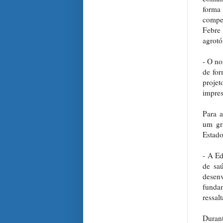
forma
compet
Febre 
agrotó
- O no
de for
proje
impres
Para a
um gr
Estado
- A Ed
de saú
desenv
funda
ressal
Durant