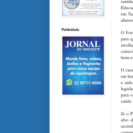
sanid
Educaç
em San
alunos
Publicidade
O Form
para 
auxil
consci
bem-es
O curs
em her
e aula
legisl
para o
saúde 
Já o P
alvo d
secre
comuni