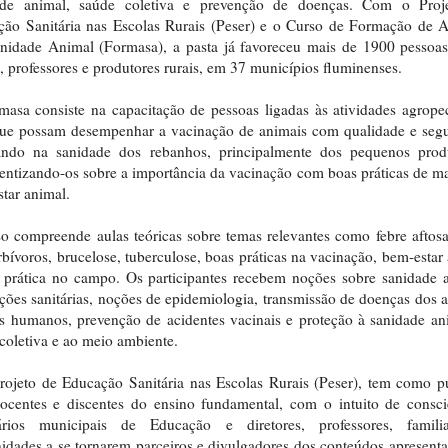
ade animal, saúde coletiva e prevenção de doenças. Com o Proj
ão Sanitária nas Escolas Rurais (Peser) e o Curso de Formação de 
idade Animal (Formasa), a pasta já favoreceu mais de 1900 pessoas
, professores e produtores rurais, em 37 municípios fluminenses.
asa consiste na capacitação de pessoas ligadas às atividades agrope
que possam desempenhar a vacinação de animais com qualidade e segu
iando na sanidade dos rebanhos, principalmente dos pequenos produ
entizando-os sobre a importância da vacinação com boas práticas de m
tar animal.
o compreende aulas teóricas sobre temas relevantes como febre aftosa
bívoros, brucelose, tuberculose, boas práticas na vacinação, bem-estar
 prática no campo. Os participantes recebem noções sobre sanidade 
ações sanitárias, noções de epidemiologia, transmissão de doenças dos 
s humanos, prevenção de acidentes vacinais e proteção à sanidade an
coletiva e ao meio ambiente.
rojeto de Educação Sanitária nas Escolas Rurais (Peser), tem como p
ocentes e discentes do ensino fundamental, com o intuito de consci
tários municipais de Educação e diretores, professores, famili
dades a se tornarem parceiros e divulgadores dos conteúdos apresent