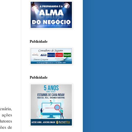
Publicidade
Publicidade
cuária,
 ações
dutores
tões de