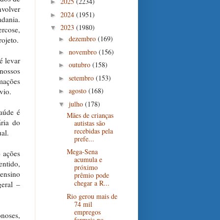
2025
(2234)
►
volver
2024
(1951)
►
adania.
2023
(1980)
▼
ercose,
dezembro
(169)
ojeto.
►
novembro
(156)
►
é levar
outubro
(158)
►
 nossos
setembro
(153)
►
mações
agosto
(168)
vio.
►
julho
(178)
▼
saúde é
Mães de crianças
ria do
autistas são
recebidas pela
al.
prefe...
Mega-Sena
e ações
acumula e
entido,
próximo
 ensino
prêmio pode
chegar a R...
eral –
Rio gerou mais de
74 mil
empregos
onoses,
formais no