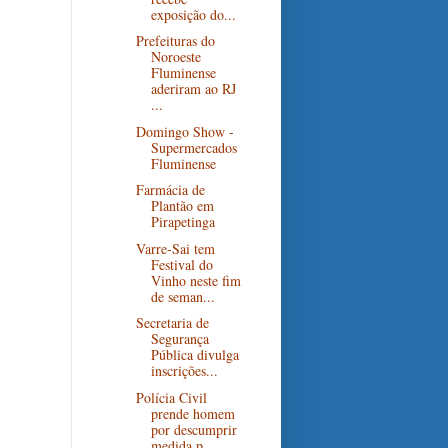
exposição do...
Prefeituras do
Noroeste
Fluminense
aderiram ao RJ
...
Domingo Show -
Supermercados
Fluminense
Farmácia de
Plantão em
Pirapetinga
Varre-Sai tem
Festival do
Vinho neste fim
de seman...
Secretaria de
Segurança
Pública divulga
inscrições...
Polícia Civil
prende homem
por descumprir
medida p...