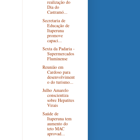
realização do
Dia do
Castramó...
Secretaria de
Educação de
Itaperuna
promove
capaci...
Sexta da Padaria -
Supermercados
Fluminense
Reunião em
Cardoso para
desenvolviment
o do turismo...
Julho Amarelo
conscientiza
sobre Hepatites
Virais
Saúde de
Itaperuna tem
aumento do
teto MAC
aprovad...