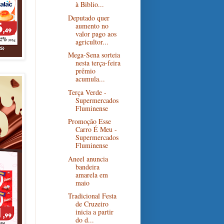
à Biblio...
Deputado quer
aumento no
valor pago aos
agricultor...
Mega-Sena sorteia
nesta terça-feira
prêmio
acumula...
Terça Verde -
Supermercados
Fluminense
Promoção Esse
Carro É Meu -
Supermercados
Fluminense
Aneel anuncia
bandeira
amarela em
maio
Tradicional Festa
de Cruzeiro
inicia a partir
do d...