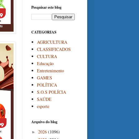
Pesquisar este blog
CATEGORIAS
AGRICULTURA
CLASSIFICADOS
CULTURA
Educação
Entretenimento
GAMES
POLÍTICA
S.O.S POLÍCIA
SAÚDE
esporte
Arquivo do blog
2026
(1096)
►