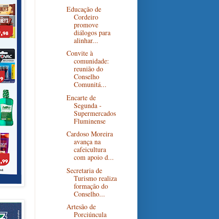
Educação de
Cordeiro
promove
diálogos para
alinhar...
Convite à
comunidade:
reunião do
Conselho
Comunitá...
Encarte de
Segunda -
Supermercados
Fluminense
Cardoso Moreira
avança na
cafeicultura
com apoio d...
Secretaria de
Turismo realiza
formação do
Conselho...
Artesão de
Porciúncula