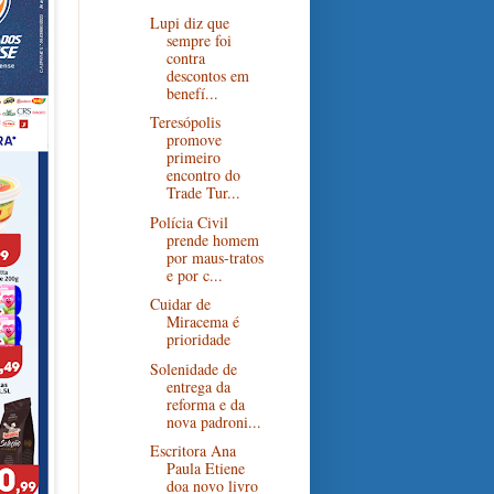
Lupi diz que
sempre foi
contra
descontos em
benefí...
Teresópolis
promove
primeiro
encontro do
Trade Tur...
Polícia Civil
prende homem
por maus-tratos
e por c...
Cuidar de
Miracema é
prioridade
Solenidade de
entrega da
reforma e da
nova padroni...
Escritora Ana
Paula Etiene
doa novo livro