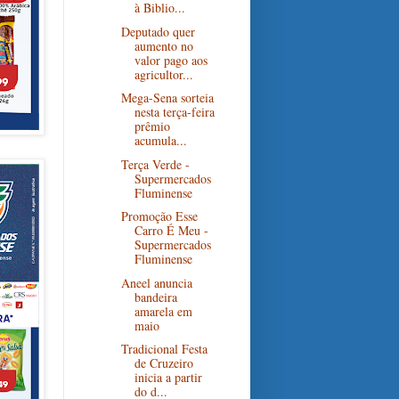
à Biblio...
Deputado quer
aumento no
valor pago aos
agricultor...
Mega-Sena sorteia
nesta terça-feira
prêmio
acumula...
Terça Verde -
Supermercados
Fluminense
Promoção Esse
Carro É Meu -
Supermercados
Fluminense
Aneel anuncia
bandeira
amarela em
maio
Tradicional Festa
de Cruzeiro
inicia a partir
do d...