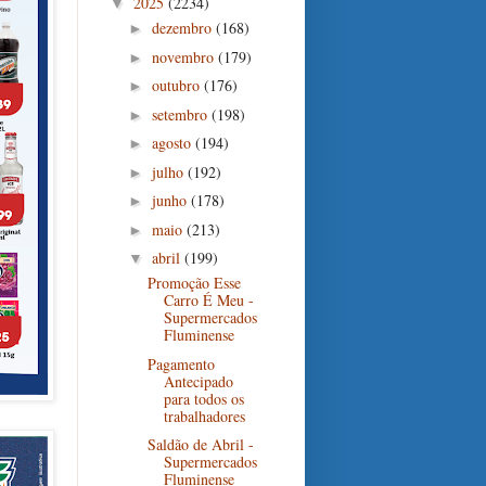
2025
(2234)
▼
dezembro
(168)
►
novembro
(179)
►
outubro
(176)
►
setembro
(198)
►
agosto
(194)
►
julho
(192)
►
junho
(178)
►
maio
(213)
►
abril
(199)
▼
Promoção Esse
Carro É Meu -
Supermercados
Fluminense
Pagamento
Antecipado
para todos os
trabalhadores
Saldão de Abril -
Supermercados
Fluminense