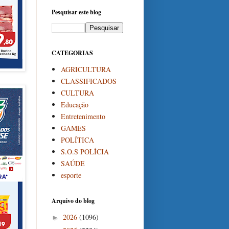
Pesquisar este blog
CATEGORIAS
AGRICULTURA
CLASSIFICADOS
CULTURA
Educação
Entretenimento
GAMES
POLÍTICA
S.O.S POLÍCIA
SAÚDE
esporte
Arquivo do blog
2026
(1096)
►