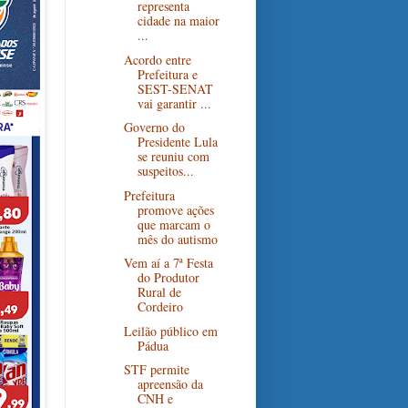
representa
cidade na maior
...
Acordo entre
Prefeitura e
SEST-SENAT
vai garantir ...
Governo do
Presidente Lula
se reuniu com
suspeitos...
Prefeitura
promove ações
que marcam o
mês do autismo
Vem aí a 7ª Festa
do Produtor
Rural de
Cordeiro
Leilão público em
Pádua
STF permite
apreensão da
CNH e