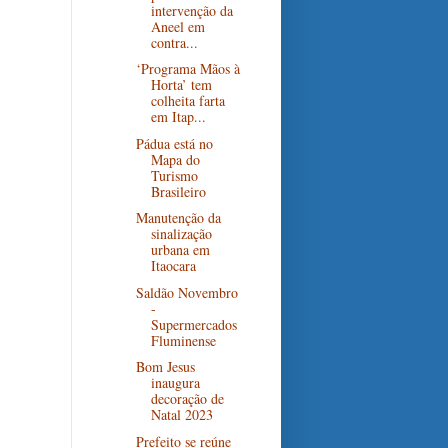
intervenção da
Aneel em
contra...
‘Programa Mãos à
Horta’ tem
colheita farta
em Itap...
Pádua está no
Mapa do
Turismo
Brasileiro
Manutenção da
sinalização
urbana em
Itaocara
Saldão Novembro
-
Supermercados
Fluminense
Bom Jesus
inaugura
decoração de
Natal 2023
Prefeito se reúne