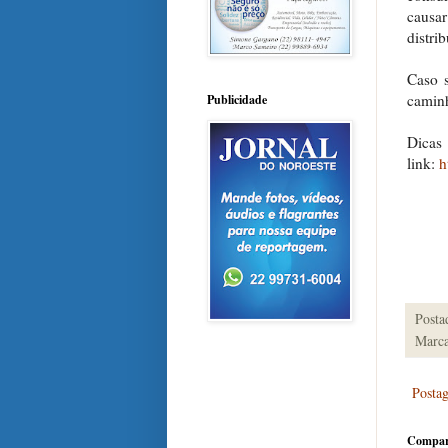
causa
distri
Caso s
caminh
Publicidade
Dicas 
link:
h
Posta
Marca
Posta
Compar