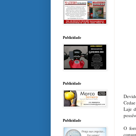
Publicidade
Publicidade
Devido
Cedae
Laje d
possív
Publicidade
O for
consu