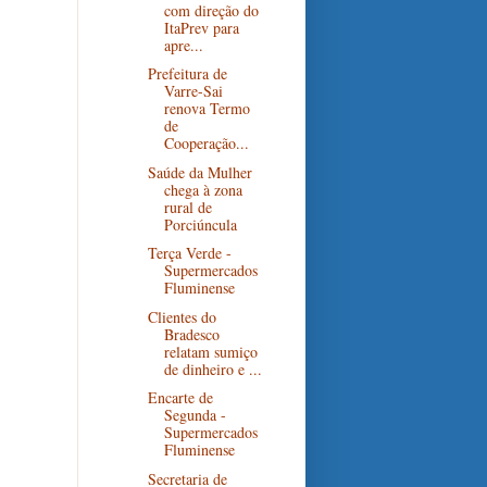
com direção do
ItaPrev para
apre...
Prefeitura de
Varre-Sai
renova Termo
de
Cooperação...
Saúde da Mulher
chega à zona
rural de
Porciúncula
Terça Verde -
Supermercados
Fluminense
Clientes do
Bradesco
relatam sumiço
de dinheiro e ...
Encarte de
Segunda -
Supermercados
Fluminense
Secretaria de