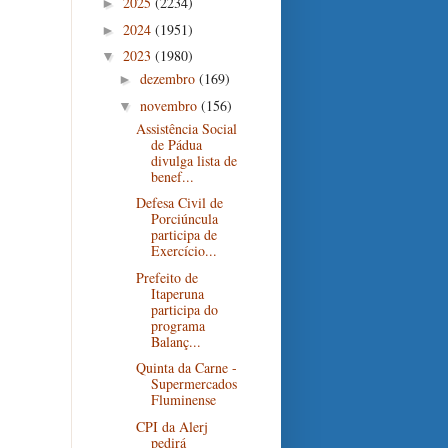
2025
(2234)
►
2024
(1951)
►
2023
(1980)
▼
dezembro
(169)
►
novembro
(156)
▼
Assistência Social
de Pádua
divulga lista de
benef...
Defesa Civil de
Porciúncula
participa de
Exercício...
Prefeito de
Itaperuna
participa do
programa
Balanç...
Quinta da Carne -
Supermercados
Fluminense
CPI da Alerj
pedirá