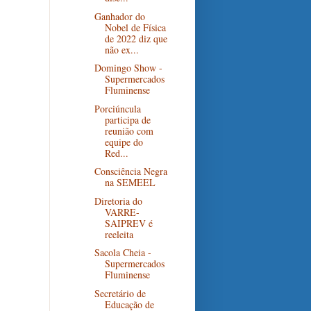
Ganhador do
Nobel de Física
de 2022 diz que
não ex...
Domingo Show -
Supermercados
Fluminense
Porciúncula
participa de
reunião com
equipe do
Red...
Consciência Negra
na SEMEEL
Diretoria do
VARRE-
SAIPREV é
reeleita
Sacola Cheia -
Supermercados
Fluminense
Secretário de
Educação de