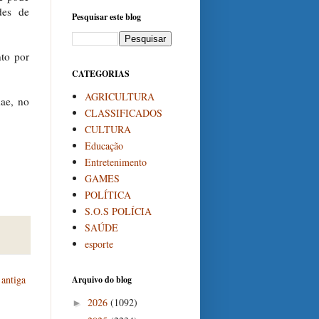
des de
Pesquisar este blog
nto por
CATEGORIAS
AGRICULTURA
dae, no
CLASSIFICADOS
CULTURA
Educação
Entretenimento
GAMES
POLÍTICA
S.O.S POLÍCIA
SAÚDE
esporte
antiga
Arquivo do blog
2026
(1092)
►