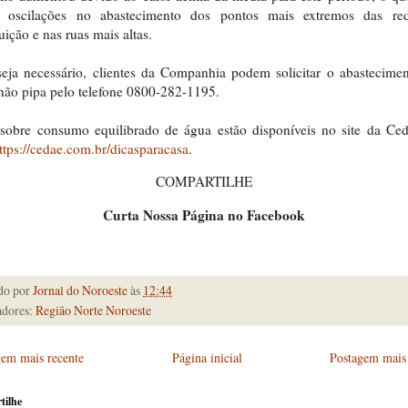
r oscilações no abastecimento dos pontos mais extremos das re
buição e nas ruas mais altas.
eja necessário, clientes da Companhia podem solicitar o abastecime
ão pipa pelo telefone 0800-282-1195.
sobre consumo equilibrado de água estão disponíveis no site da Ce
ttps://cedae.com.br/dicasparacasa
.
COMPARTILHE
Curta Nossa Página no Facebook
do por
Jornal do Noroeste
às
12:44
dores:
Região Norte Noroeste
gem mais recente
Página inicial
Postagem mais 
tilhe