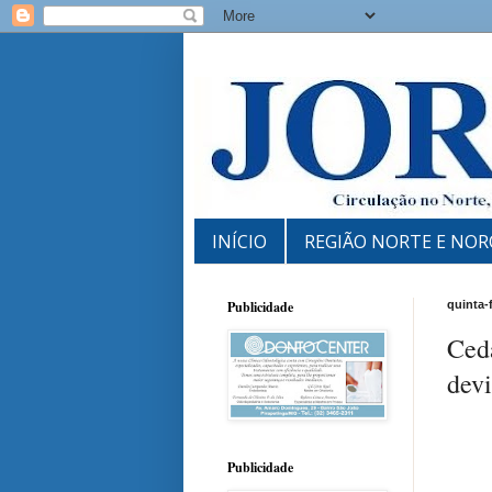
INÍCIO
REGIÃO NORTE E NOR
Publicidade
quinta-
Ced
devi
Publicidade