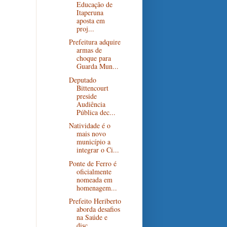
Educação de
Itaperuna
aposta em
proj...
Prefeitura adquire
armas de
choque para
Guarda Mun...
Deputado
Bittencourt
preside
Audiência
Pública dec...
Natividade é o
mais novo
município a
integrar o Ci...
Ponte de Ferro é
oficialmente
nomeada em
homenagem...
Prefeito Heriberto
aborda desafios
na Saúde e
disc...