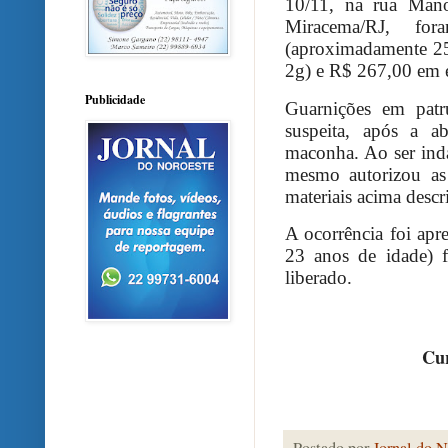
10/11, na rua Man
Miracema/RJ, fo
(aproximadamente 25
2g) e R$ 267,00 em e
Publicidade
Guarnições em patr
suspeita, após a a
maconha. Ao ser inda
mesmo autorizou as
materiais acima descri
A ocorrência foi ap
23 anos de idade) f
liberado.
Cur