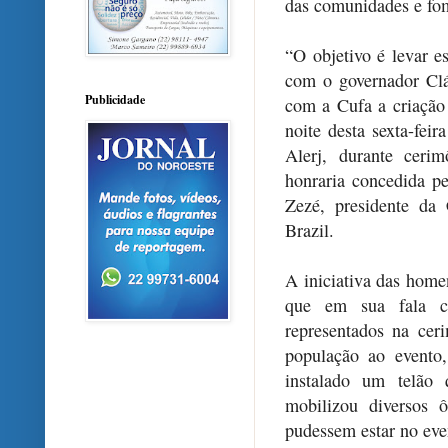
das comunidades e fo
“O objetivo é levar e
com o governador Clá
Publicidade
com a Cufa a criação 
noite desta sexta-feir
Alerj, durante ceri
honraria concedida pe
Zezé, presidente da
Brazil.
A iniciativa das home
que em sua fala ci
representados na cer
população ao evento
instalado um telão 
mobilizou diversos 
pudessem estar no eve