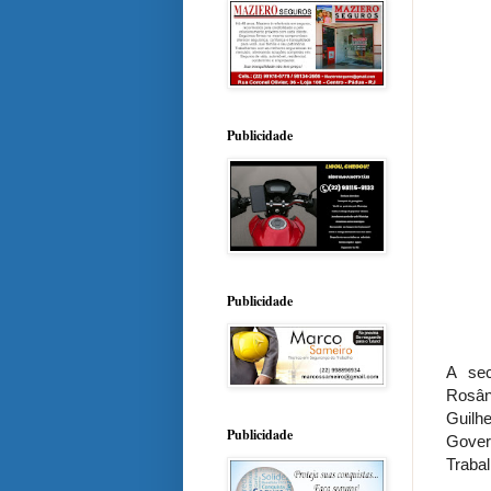
Publicidade
Publicidade
A sec
Rosâng
Guilh
Publicidade
Gover
Trabal