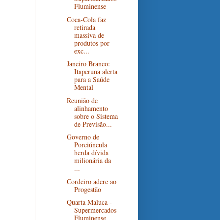
Fluminense
Coca-Cola faz
retirada
massiva de
produtos por
exc...
Janeiro Branco:
Itaperuna alerta
para a Saúde
Mental
Reunião de
alinhamento
sobre o Sistema
de Previsão...
Governo de
Porciúncula
herda dívida
milionária da
...
Cordeiro adere ao
Progestão
Quarta Maluca -
Supermercados
Fluminense