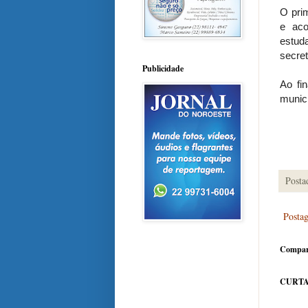
O prim
e aco
estud
secret
Publicidade
Ao fi
municí
Posta
Posta
Compar
CURTA