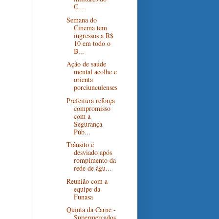
C...
Semana do
Cinema tem
ingressos a R$
10 em todo o
B...
Ação de saúde
mental acolhe e
orienta
porciunculenses
Prefeitura reforça
compromisso
com a
Segurança
Púb...
Trânsito é
desviado após
rompimento da
rede de águ...
Reunião com a
equipe da
Funasa
Quinta da Carne -
Supermercados