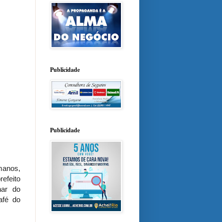
Publicidade
Publicidade
manos,
refeito
har do
afé do