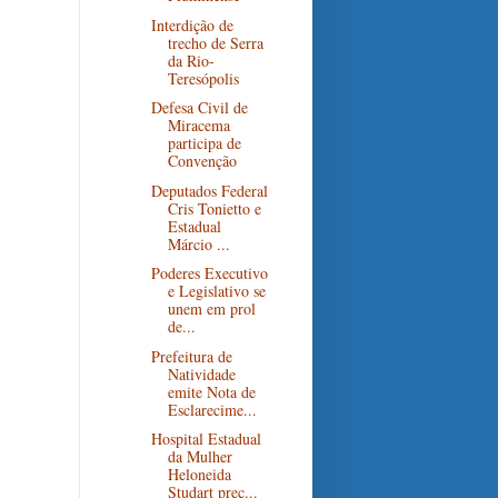
Interdição de
trecho de Serra
da Rio-
Teresópolis
Defesa Civil de
Miracema
participa de
Convenção
Deputados Federal
Cris Tonietto e
Estadual
Márcio ...
Poderes Executivo
e Legislativo se
unem em prol
de...
Prefeitura de
Natividade
emite Nota de
Esclarecime...
Hospital Estadual
da Mulher
Heloneida
Studart prec...