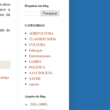
a ativa
Pesquisar este blog
rece a
bos da
CATEGORIAS
úde do
AGRICULTURA
CLASSIFICADOS
CULTURA
Educação
Entretenimento
GAMES
POLÍTICA
S.O.S POLÍCIA
antiga
SAÚDE
esporte
Arquivo do blog
2026
(1092)
►