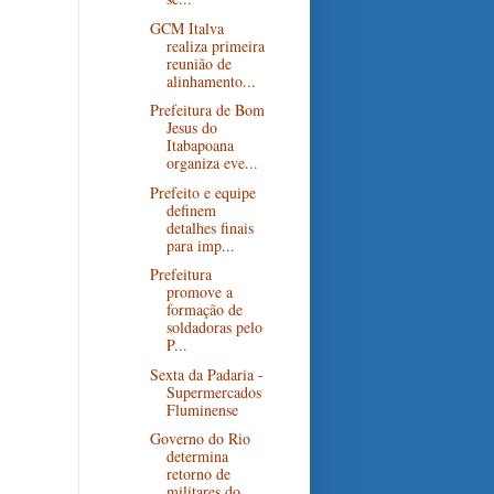
GCM Italva
realiza primeira
reunião de
alinhamento...
Prefeitura de Bom
Jesus do
Itabapoana
organiza eve...
Prefeito e equipe
definem
detalhes finais
para imp...
Prefeitura
promove a
formação de
soldadoras pelo
P...
Sexta da Padaria -
Supermercados
Fluminense
Governo do Rio
determina
retorno de
militares do