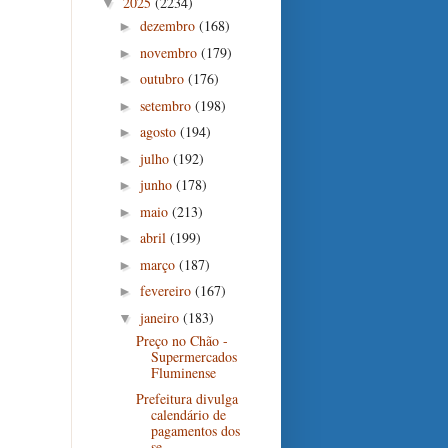
2025
(2234)
▼
dezembro
(168)
►
novembro
(179)
►
outubro
(176)
►
setembro
(198)
►
agosto
(194)
►
julho
(192)
►
junho
(178)
►
maio
(213)
►
abril
(199)
►
março
(187)
►
fevereiro
(167)
►
janeiro
(183)
▼
Preço no Chão -
Supermercados
Fluminense
Prefeitura divulga
calendário de
pagamentos dos
se...