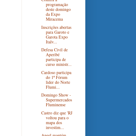
programação
deste domingo
da Expo
Miracema
Inscrições abertas
para Garoto e
Garota Expo
Italv...
Defesa Civil de
Aperibé
participa de
curso ministr...
Cardoso participa
do 1º Fórum
lider do Norte
Flumi...
Domingo Show -
Supermercados
Fluminense
Castro diz que 'RJ
voltou para o
mapa dos
investim...
Aneel mantém