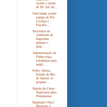
recebe o nome
de Dr. Jair de...
Natividade recebe
equipe de Pós
Licença e
Fiscaliz...
Secretaria do
Ambiente de
Itaperuna
planeja o
plan...
Administração de
Pádua traça
estratégias para
ampl...
Febre Aftosa:
Estado do Rio
de Janeiro se
prepara ...
Quinta da Carne -
Supermercados
Fluminense
Deputado Chico
Machado é