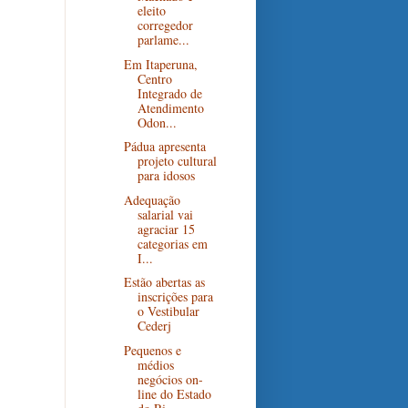
eleito
corregedor
parlame...
Em Itaperuna,
Centro
Integrado de
Atendimento
Odon...
Pádua apresenta
projeto cultural
para idosos
Adequação
salarial vai
agraciar 15
categorias em
I...
Estão abertas as
inscrições para
o Vestibular
Cederj
Pequenos e
médios
negócios on-
line do Estado