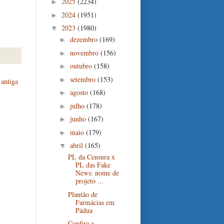
2025
(2234)
►
2024
(1951)
►
2023
(1980)
▼
dezembro
(169)
►
novembro
(156)
►
outubro
(158)
►
setembro
(153)
►
antiga
agosto
(168)
►
julho
(178)
►
junho
(167)
►
maio
(179)
►
abril
(165)
▼
PL da Censura x
PL das Fake
News: nome de
projeto ...
Plantão de
Farmácias em
Pádua
Confira a