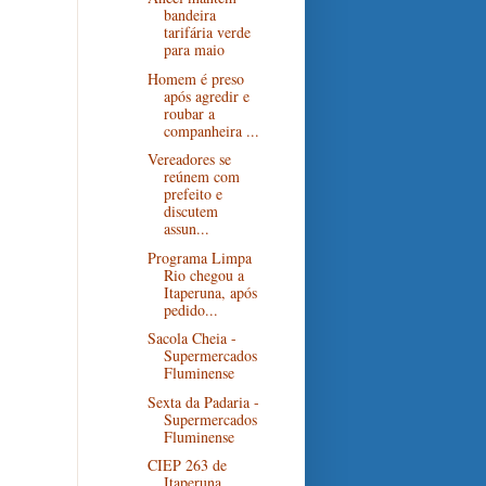
bandeira
tarifária verde
para maio
Homem é preso
após agredir e
roubar a
companheira ...
Vereadores se
reúnem com
prefeito e
discutem
assun...
Programa Limpa
Rio chegou a
Itaperuna, após
pedido...
Sacola Cheia -
Supermercados
Fluminense
Sexta da Padaria -
Supermercados
Fluminense
CIEP 263 de
Itaperuna