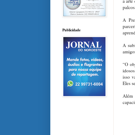
a arte
palcos
A Pre
parce
Publicidade
aprend
A sub
amigos
“O obj
idosos
isso v
Eles s
Além 
capaci