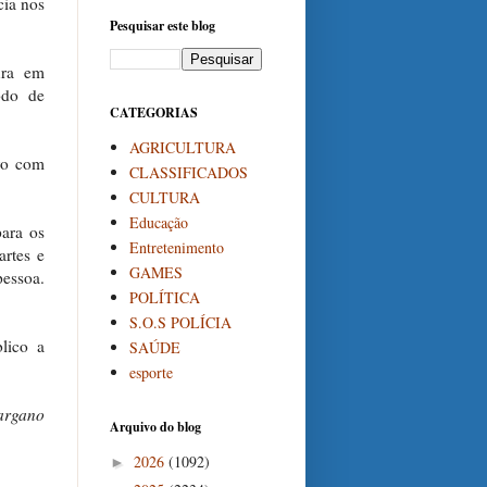
cia nos
Pesquisar este blog
ura em
odo de
CATEGORIAS
AGRICULTURA
ro com
CLASSIFICADOS
CULTURA
Educação
para os
Entretenimento
artes e
GAMES
pessoa.
POLÍTICA
S.O.S POLÍCIA
lico a
SAÚDE
esporte
argano
Arquivo do blog
2026
(1092)
►