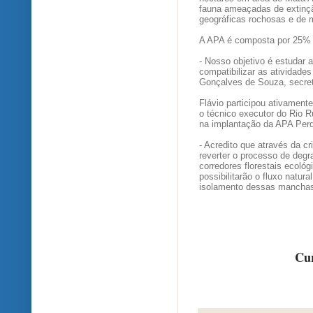
fauna ameaçadas de extinçã
geográficas rochosas e de 
A APA é composta por 25% d
- Nosso objetivo é estudar a
compatibilizar as atividades
Gonçalves de Souza, secret
Flávio participou ativament
o técnico executor do Rio 
na implantação da APA Perd
- Acredito que através da c
reverter o processo de deg
corredores florestais ecol
possibilitarão o fluxo natur
isolamento dessas manchas f
Cur