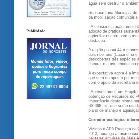
água sem destruir o ambiente
Subsecretária Municipal de 
da mobilização comunitária 
- A conscientização ambient
Publicidade
adoção de práticas sustentá
agricultor quanto para o me
destacou.
A região possui 44 remanes
dois ribeirões (Capanema e
descobertas três espécies a
escuro, e a ave choquinha
A expectativa agora é a im
que será composto por membr
com o apoio da secretaria 
- Apresentamos um Projeto
obtenção de Recursos do F
importância deste bioma par
R$ 368 mil, que serão usad
plano de manejo e aquisiçã
Corredor ecológico interm
Vizinha à APA Preguiça de 
2013, abrange a microbacia 
hectares em área de Mata At