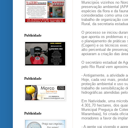
Municípios vizinhos no Noro
preservação ambiental (APA
espécies da flora e da faun
consideradas como uma conq
trabalho de organização com
Rural, da secretaria estadua
O processo se iniciou duran
Publicidade
que aponta os problemas e p
o planejamento de práticas
(Cogem) e os técnicos execu
alto percentual de preserva
apoiaram a criação das área
O secretário estadual de Agr
pelo Rio Rural vem aproxim
- Antigamente, a atividade 
Publicidade
Hoje, cada vez mais, produ
proteção ambiental e uso su
trabalho de sensibilização
hidrográficas atendidas pel
Em Natividade, uma microba
4.301,70 hectares, dos quai
Municipal Preguiça de Cole
Publicidade
Marambaia), foi criada ofic
moradores a favor da impla
- A gente vai vivendo e apre